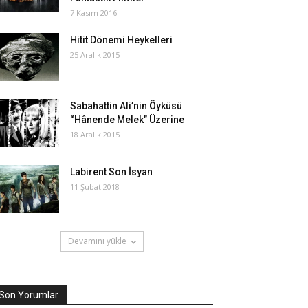
7 Kasım 2016
Hitit Dönemi Heykelleri
25 Aralık 2015
Sabahattin Ali’nin Öyküsü
“Hânende Melek” Üzerine
18 Aralık 2015
Labirent Son İsyan
11 Şubat 2018
Devamını yükle
Son Yorumlar