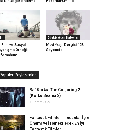
sa Bir Değerlendirme
Kefernahum – II
ilm
Edebiyattan Haberler
r Film ve Sosyal
Mavi Yeşil Dergisi 123.
yanışma Örneği:
Sayısında
fernahum – I
Popüler Paylaşımlar
Saf Korku: The Conjuring 2
(Korku Seansı 2)
3 Temmuz 2016
Fantastik Filmlerin İnsanlar İçin
Önemi ve İzlenebilecek En İyi
Fantastik Filmler