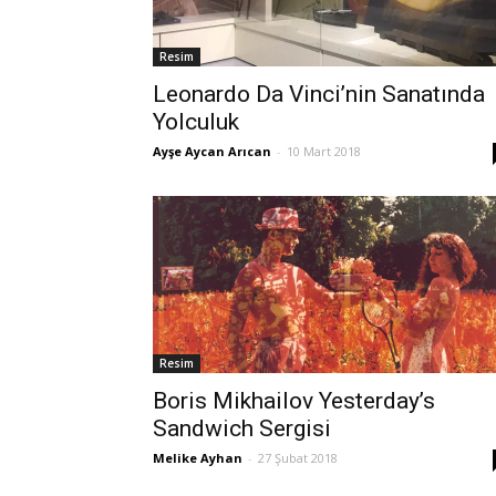
Resim
Leonardo Da Vinci’nin Sanatında
Yolculuk
Ayşe Aycan Arıcan
-
10 Mart 2018
Resim
Boris Mikhailov Yesterday’s
Sandwich Sergisi
Melike Ayhan
-
27 Şubat 2018