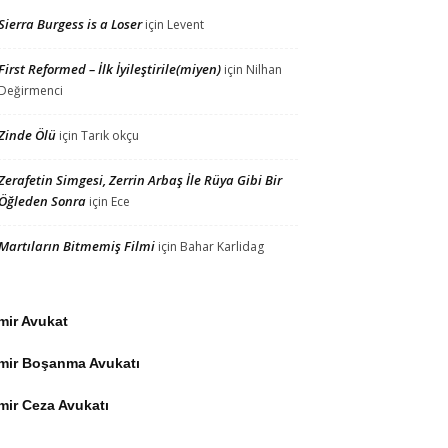
Sierra Burgess is a Loser
için
Levent
First Reformed – İlk İyileştirile(miyen)
için
Nilhan
Değirmenci
Zinde Ölü
için
Tarık okçu
Zerafetin Simgesi, Zerrin Arbaş İle Rüya Gibi Bir
Öğleden Sonra
için
Ece
Martıların Bitmemiş Filmi
için
Bahar Karlidag
mir Avukat
zmir Boşanma Avukatı
mir Ceza Avukatı