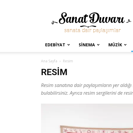
Sanat
Duvarı
EDEBIYAT
SINEMA
MÜZIK
Ana Sayfa
Resim
RESIM
Resim sanatına dair paylaşımların yer aldığı 
bulabilirsiniz. Ayrıca resim sergilerini de res