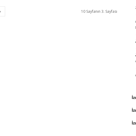
10 Sayfanın 3. Sayfası
İz
İ
İz