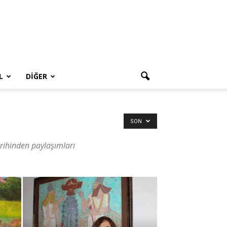
L
DIĞER
SON
arihinden paylaşımları