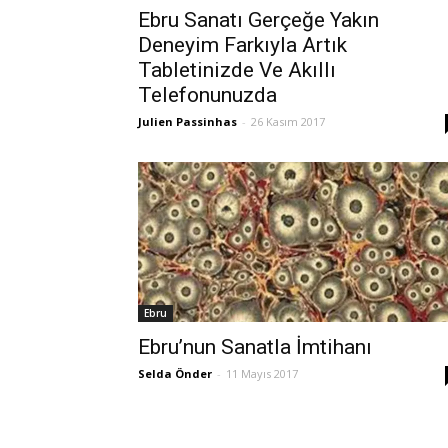
Ebru Sanatı Gerçeğe Yakın
Deneyim Farkıyla Artık
Tabletinizde Ve Akıllı
Telefonunuzda
Julien Passinhas
-
26 Kasım 2017
Ebru
Ebru’nun Sanatla İmtihanı
Selda Önder
-
11 Mayıs 2017