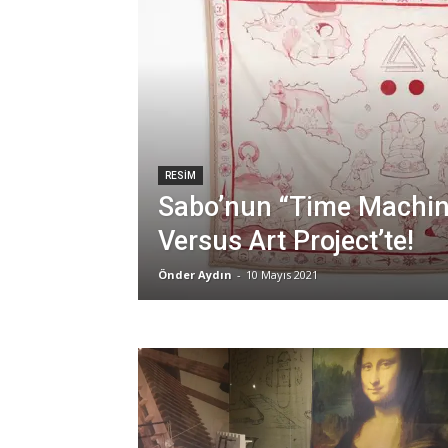
RESIM
Sabo’nun “Time Machine
Versus Art Project’te!
Önder Aydın
-
10 Mayıs 2021