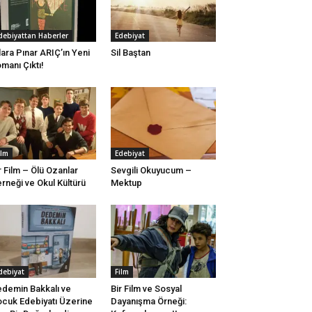
debiyattan Haberler
Edebiyat
lara Pınar ARIÇ’ın Yeni
Sil Baştan
manı Çıktı!
ilm
Edebiyat
r Film – Ölü Ozanlar
Sevgili Okuyucum –
rneği ve Okul Kültürü
Mektup
debiyat
Film
demin Bakkalı ve
Bir Film ve Sosyal
cuk Edebiyatı Üzerine
Dayanışma Örneği: