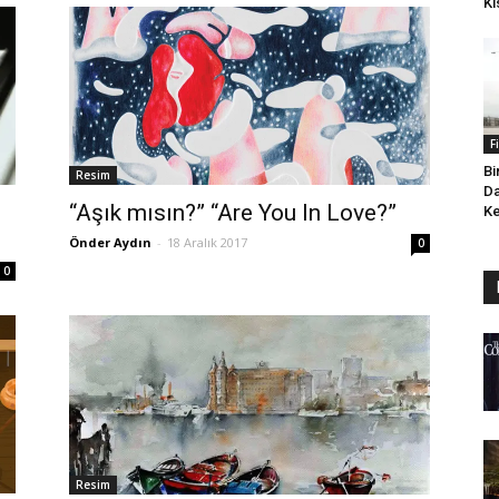
Kı
F
Bi
Resim
Da
“Aşık mısın?” “Are You In Love?”
Ke
Önder Aydın
-
18 Aralık 2017
0
0
Resim