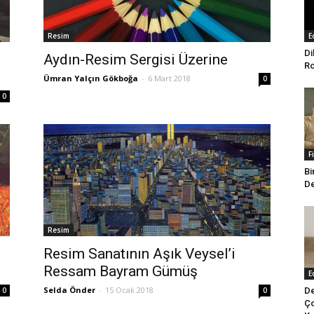
Resim
E
Di
Aydın-Resim Sergisi Üzerine
Ro
Ümran Yalçın Gökboğa
-
6 Mart 2018
0
0
F
Bi
De
Resim
Resim Sanatının Aşık Veysel’i
Ressam Bayram Gümüş
E
Selda Önder
-
15 Ocak 2018
De
0
0
Ço