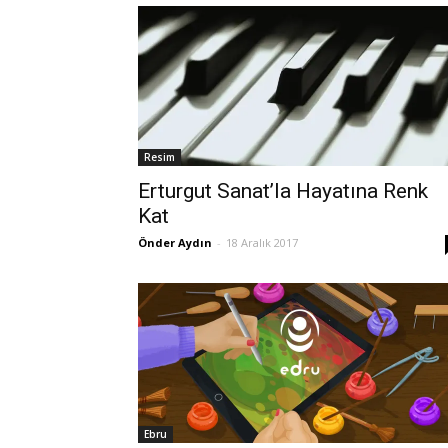
Resim
Erturgut Sanat’la Hayatına Renk
Kat
Önder Aydın
-
18 Aralık 2017
Ebru