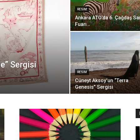
RESIM
Ankara ATO’da 6. Çağdaş Sa
Fuarı…
” Sergisi
RESIM
Cüneyt Aksoy’un “Terra
Genesis” Sergisi