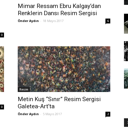
Mimar Ressam Ebru Kalgay’dan
Renklerin Dansı Resim Sergisi
Önder Aydın
-
18 Mayıs 2017
6
0
Resim
Metin Kuş “Sınır” Resim Sergisi
Galetea-Art’ta
0
Önder Aydın
-
5 Mayıs 2017
2