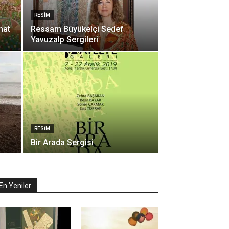
RESIM
nat
Ressam Büyükelçi Sedef
Yavuzalp Sergileri
RESIM
Bir Arada Sergisi
En Yeniler