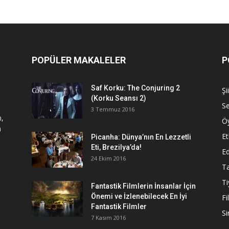
POPÜLER MAKALELER
P
Saf Korku: The Conjuring 2
Şi
(Korku Seansı 2)
S
3 Temmuz 2016
n,
Ö
a
Et
Picanha: Dünya’nın En Lezzetli
Eti, Brezilya’da!
Ed
24 Ekim 2016
Ta
Ti
Fantastik Filmlerin İnsanlar İçin
Önemi ve İzlenebilecek En İyi
Fi
Fantastik Filmler
S
7 Kasım 2016