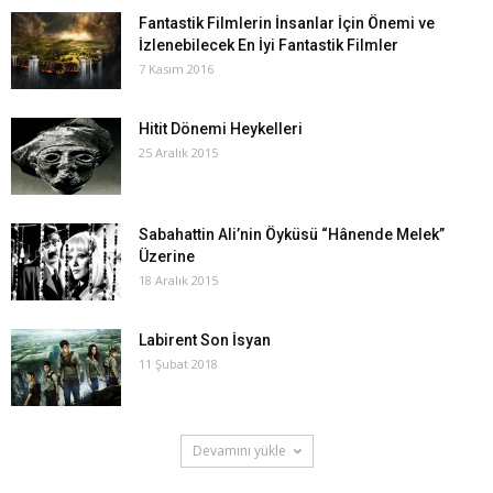
Fantastik Filmlerin İnsanlar İçin Önemi ve
İzlenebilecek En İyi Fantastik Filmler
7 Kasım 2016
Hitit Dönemi Heykelleri
25 Aralık 2015
Sabahattin Ali’nin Öyküsü “Hânende Melek”
Üzerine
18 Aralık 2015
Labirent Son İsyan
11 Şubat 2018
Devamını yükle