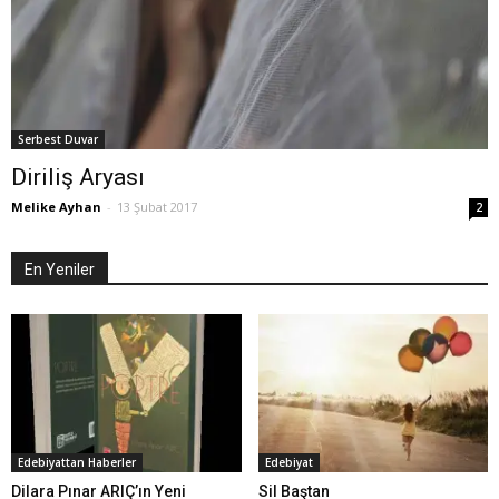
Serbest Duvar
Diriliş Aryası
Melike Ayhan
-
13 Şubat 2017
2
En Yeniler
Edebiyattan Haberler
Edebiyat
Dilara Pınar ARIÇ’ın Yeni
Sil Baştan