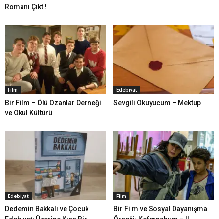
Romanı Çıktı!
Film
Edebiyat
Bir Film – Ölü Ozanlar Derneği
Sevgili Okuyucum – Mektup
ve Okul Kültürü
Edebiyat
Film
Dedemin Bakkalı ve Çocuk
Bir Film ve Sosyal Dayanışma
Edebiyatı Üzerine Kısa Bir
Örneği: Kefernahum – II