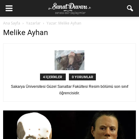
Ana Sayfa
Yazarlar
Yazar: Melike Ayhan
Melike Ayhan
4 İÇERİKLER
0 YORUMLAR
Sakarya Üniversitesi Güzel Sanatlar Fakültesi Resim bölümü son sınıf
öğrencisidir.