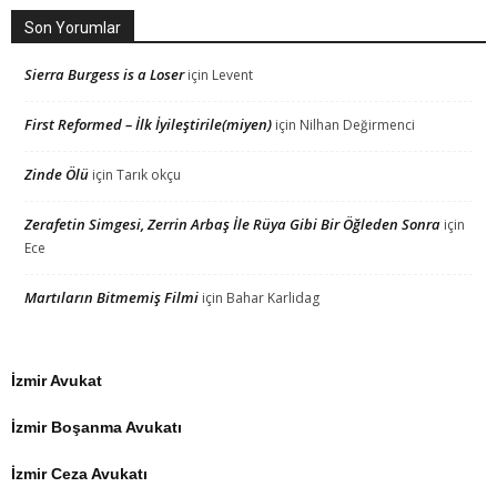
Son Yorumlar
Sierra Burgess is a Loser
için
Levent
First Reformed – İlk İyileştirile(miyen)
için
Nilhan Değirmenci
Zinde Ölü
için
Tarık okçu
Zerafetin Simgesi, Zerrin Arbaş İle Rüya Gibi Bir Öğleden Sonra
için
Ece
Martıların Bitmemiş Filmi
için
Bahar Karlidag
İzmir Avukat
İzmir Boşanma Avukatı
İzmir Ceza Avukatı