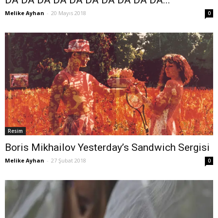
Melike Ayhan
-
20 Mayıs 2018
0
Resim
Boris Mikhailov Yesterday’s Sandwich Sergisi
Melike Ayhan
-
27 Şubat 2018
0