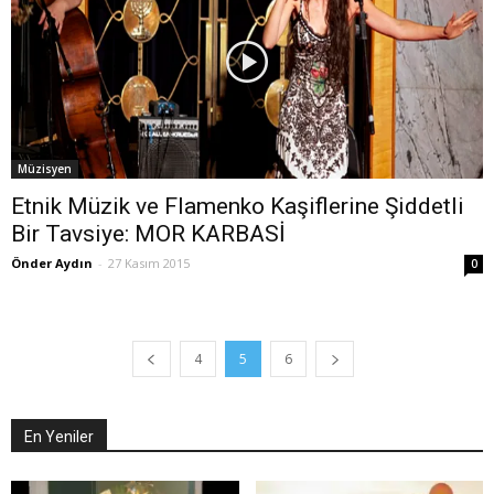
Müzisyen
Etnik Müzik ve Flamenko Kaşiflerine Şiddetli
Bir Tavsiye: MOR KARBASİ
Önder Aydın
-
27 Kasım 2015
0
4
5
6
En Yeniler