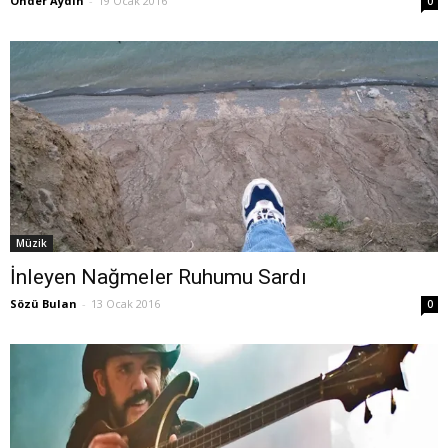
Önder Aydın
-
19 Ocak 2016
0
Müzik
İnleyen Nağmeler Ruhumu Sardı
Sözü Bulan
-
13 Ocak 2016
0