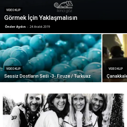
VIDEO KLIP
Görmek İçin Yaklaşmalısın
Önder Aydın
-
24 Aralık 2019
VIDEO KLIP
VIDEO KLIP
Sessiz Dostların Sesi -3- Firuze / Turkuaz
Çanakkale