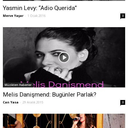
Yasmin Levy: “Adio Querida”
Merve Yaşar
-
1 Ocak 2016
0
Müzikten Haberler
Melis Danişmend: Bugünler Parlak?
Can Yasa
-
29 Aralık 2015
0