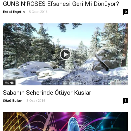
GUNS N’ROSES Efsanesi Geri Mi Dönüyor?
Erdal Erçetin
-
5 Ocak 2016
0
Müzik
Sabahın Seherinde Ötüyor Kuşlar
Sözü Bulan
-
3 Ocak 2016
3