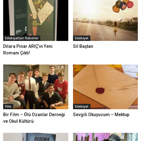
Edebiyattan Haberler
Edebiyat
Dilara Pınar ARIÇ’ın Yeni
Sil Baştan
Romanı Çıktı!
Film
Edebiyat
Bir Film – Ölü Ozanlar Derneği
Sevgili Okuyucum – Mektup
ve Okul Kültürü