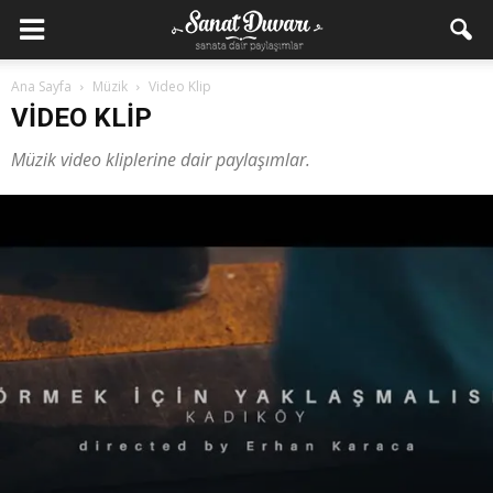
Ana Sayfa
Müzik
Video Klip
VIDEO KLIP
Müzik video kliplerine dair paylaşımlar.