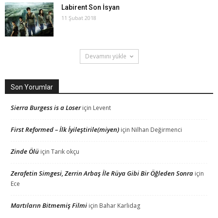
Labirent Son İsyan
11 Şubat 2018
Devamını yükle
Son Yorumlar
Sierra Burgess is a Loser
için
Levent
First Reformed – İlk İyileştirile(miyen)
için
Nilhan Değirmenci
Zinde Ölü
için
Tarık okçu
Zerafetin Simgesi, Zerrin Arbaş İle Rüya Gibi Bir Öğleden Sonra
için
Ece
Martıların Bitmemiş Filmi
için
Bahar Karlidag