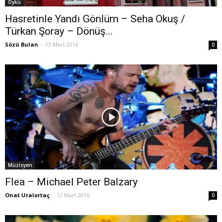
Öykü
Hasretinle Yandı Gönlüm – Seha Okuş /
Türkan Şoray – Dönüş...
Sözü Bulan
-
13 Mart 2016
0
Müzisyen
Flea – Michael Peter Balzary
Onat Uralortaç
-
12 Mart 2016
0