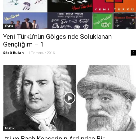
Öykü
Yeni Türkü’nün Gölgesinde Soluklanan
Gençliğim – 1
Sözü Bulan
-
1 Temmuz 2016
0
Müzik
Itri ve Bach Konserinin Ardından Bir