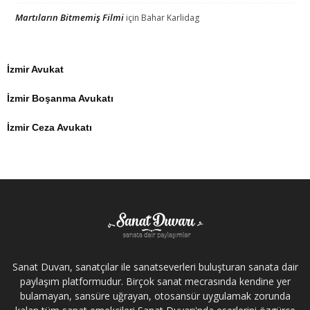
Martıların Bitmemiş Filmi
için
Bahar Karlidag
İzmir Avukat
İzmir Boşanma Avukatı
İzmir Ceza Avukatı
Sanat Duvarı, sanatçılar ile sanatseverleri buluşturan sanata dair
paylaşım platformudur. Birçok sanat mecrasında kendine yer
bulamayan, sansüre uğrayan, otosansür uygulamak zorunda