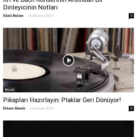
Dinleyicinin Notları
Sözü Bulan
-
13 Haziran 2016
0
Müzik
Pikapları Hazırlayın: Plaklar Geri Dönüyor!
Erhan Demir
-
2 Haziran 2016
0