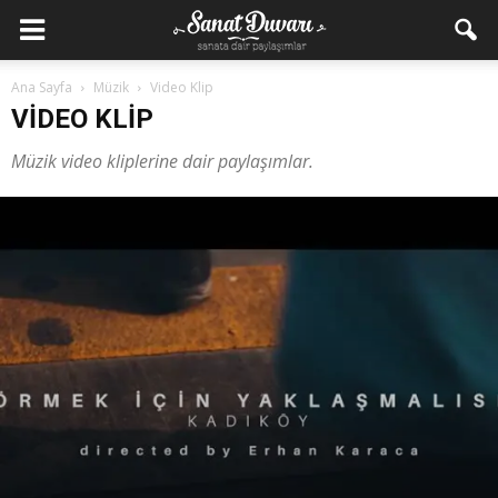
Ana Sayfa
Müzik
Video Klip
VIDEO KLIP
Müzik video kliplerine dair paylaşımlar.