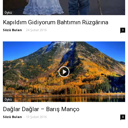
Öykü
Kapıldım Gidiyorum Bahtımın Rüzgârına
Sözü Bulan
-
24 Şubat 2016
3
Öykü
Dağlar Dağlar – Barış Manço
Sözü Bulan
-
13 Şubat 2016
0