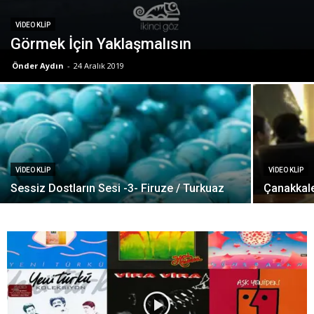
VIDEO KLIP
Görmek İçin Yaklaşmalısın
Önder Aydın
-
24 Aralık 2019
VIDEO KLIP
VIDEO KLIP
Sessiz Dostların Sesi -3- Firuze / Turkuaz
Çanakkale