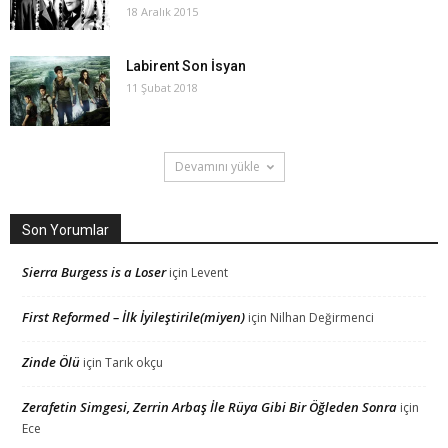
18 Aralık 2015
Labirent Son İsyan
11 Şubat 2018
Devamını yükle
Son Yorumlar
Sierra Burgess is a Loser
için
Levent
First Reformed – İlk İyileştirile(miyen)
için
Nilhan Değirmenci
Zinde Ölü
için
Tarık okçu
Zerafetin Simgesi, Zerrin Arbaş İle Rüya Gibi Bir Öğleden Sonra
için
Ece