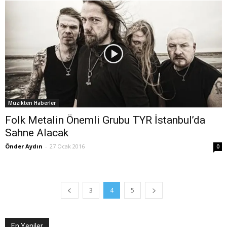
Müzikten Haberler
Folk Metalin Önemli Grubu TYR İstanbul’da
Sahne Alacak
Önder Aydın
-
27 Ocak 2016
0
3
4
5
En Yeniler