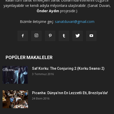
kalan tüm sanat emekçileri Sanat Duvarı'nda eserlerini özgürce
yayınlayabilir ve kendi adıyla milyonlara ulaştırabilir. (Sanat Duvarı,
Önder Aydın
projesidir.)
Bizimle iletişime geç:
sanatduvari@gmail.com
POPÜLER MAKALELER
Saf Korku: The Conjuring 2 (Korku Seansı 2)
3 Temmuz 2016
Picanha: Dünya’nın En Lezzetli Eti, Brezilya’da!
24 Ekim 2016