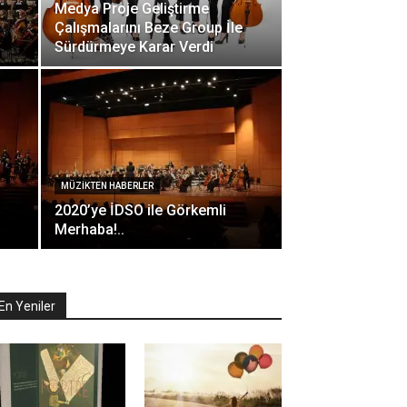
i
Medya Proje Geliştirme
Çalışmalarını Beze Group İle
Sürdürmeye Karar Verdi
MÜZIKTEN HABERLER
2020’ye İDSO ile Görkemli
Merhaba!..
En Yeniler