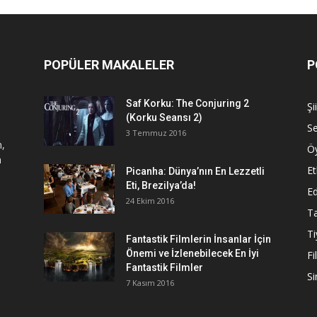
POPÜLER MAKALELER
P
Saf Korku: The Conjuring 2
Şi
(Korku Seansı 2)
S
3 Temmuz 2016
n,
Ö
a
Et
Picanha: Dünya’nın En Lezzetli
Eti, Brezilya’da!
Ed
24 Ekim 2016
Ta
Ti
Fantastik Filmlerin İnsanlar İçin
Önemi ve İzlenebilecek En İyi
Fi
Fantastik Filmler
S
7 Kasım 2016