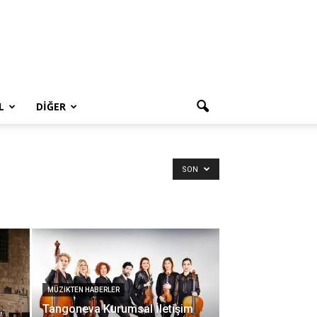
L
DIĞER
SON
MÜZIKTEN HABERLER
Tangoneva Kurumsal İletişim