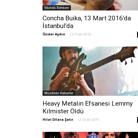
Etkinlik Rehberi
Concha Buika, 13 Mart 2016’da
İstanbul’da
Önder Aydın
-
15 Ocak 2016
Müzikten Haberler
Heavy Metalin Efsanesi Lemmy
Kilmister Öldü
Hilal Dilara Şatır
-
12 Ocak 2016