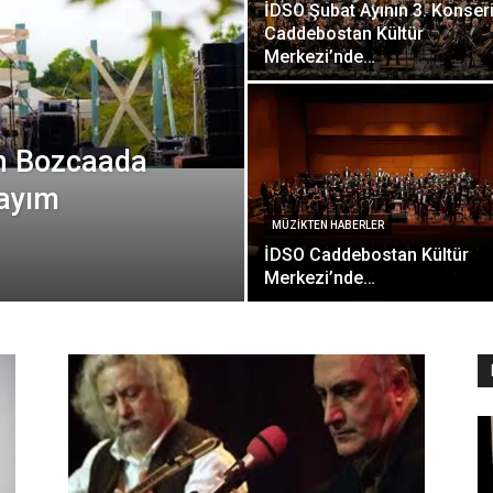
İDSO Şubat Ayının 3. Konser
Caddebostan Kültür
Merkezi’nde…
an Bozcaada
Sayım
MÜZIKTEN HABERLER
İDSO Caddebostan Kültür
Merkezi’nde…