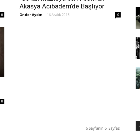
Akasya Acıbadem’de Başlıyor
Önder Aydın
-
16 Aralık 2015
0
0
0
6 Sayfanın 6. Sayfası