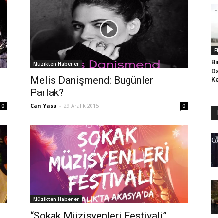
F
Bi
Müzikten Haberler
Da
Melis Danişmend: Bugünler
Ke
Parlak?
Can Yasa
-
29 Aralık 2015
0
0
Müzikten Haberler
“Sokak Müzisyenleri Festivali”