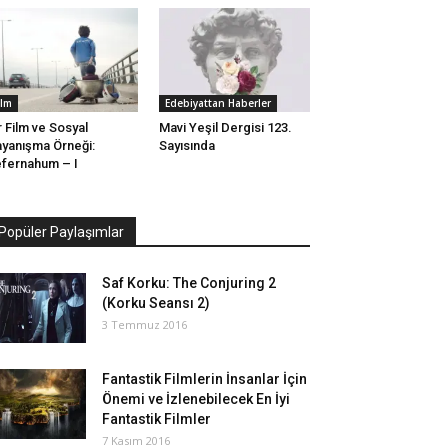
ilm
Edebiyattan Haberler
r Film ve Sosyal
Mavi Yeşil Dergisi 123.
yanışma Örneği:
Sayısında
fernahum – I
Popüler Paylaşımlar
Saf Korku: The Conjuring 2
(Korku Seansı 2)
3 Temmuz 2016
Fantastik Filmlerin İnsanlar İçin
Önemi ve İzlenebilecek En İyi
Fantastik Filmler
7 Kasım 2016