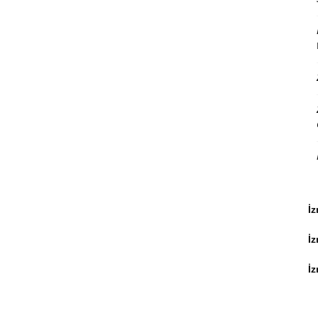
İz
İ
İz