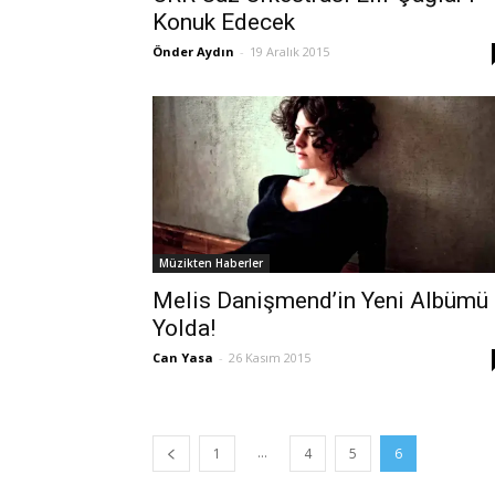
Konuk Edecek
Önder Aydın
-
19 Aralık 2015
Müzikten Haberler
Melis Danişmend’in Yeni Albümü
Yolda!
Can Yasa
-
26 Kasım 2015
...
1
4
5
6