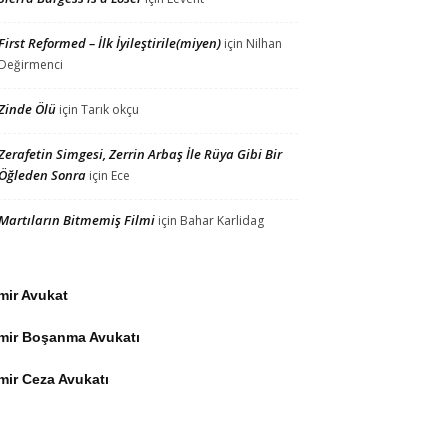
First Reformed – İlk İyileştirile(miyen)
için
Nilhan
Değirmenci
Zinde Ölü
için
Tarık okçu
Zerafetin Simgesi, Zerrin Arbaş İle Rüya Gibi Bir
Öğleden Sonra
için
Ece
Martıların Bitmemiş Filmi
için
Bahar Karlidag
mir Avukat
zmir Boşanma Avukatı
mir Ceza Avukatı