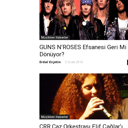
Müzikten Haberler
GUNS N’ROSES Efsanesi Geri Mi
Dönüyor?
Erdal Erçetin
-
5 Ocak 2016
Müzikten Haberler
CRR Caz Orkestrası Elif Çağlar’ı