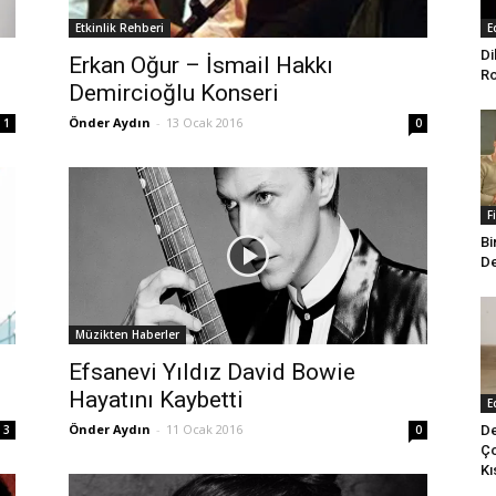
Etkinlik Rehberi
E
Di
Erkan Oğur – İsmail Hakkı
Ro
Demircioğlu Konseri
Önder Aydın
-
13 Ocak 2016
1
0
F
Bi
De
Müzikten Haberler
Efsanevi Yıldız David Bowie
Hayatını Kaybetti
E
Önder Aydın
-
11 Ocak 2016
De
3
0
Ço
Kı