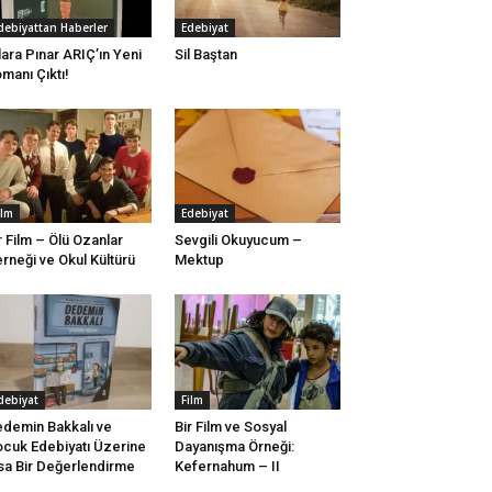
debiyattan Haberler
Edebiyat
lara Pınar ARIÇ’ın Yeni
Sil Baştan
manı Çıktı!
ilm
Edebiyat
r Film – Ölü Ozanlar
Sevgili Okuyucum –
rneği ve Okul Kültürü
Mektup
debiyat
Film
demin Bakkalı ve
Bir Film ve Sosyal
cuk Edebiyatı Üzerine
Dayanışma Örneği:
sa Bir Değerlendirme
Kefernahum – II