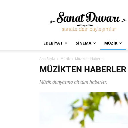
Sanat
Duvarı
EDEBIYAT
SINEMA
MÜZIK
Ana Sayfa
Müzik
Müzikten Haberler
MÜZIKTEN HABERLER
Müzik dünyasına ait tüm haberler.