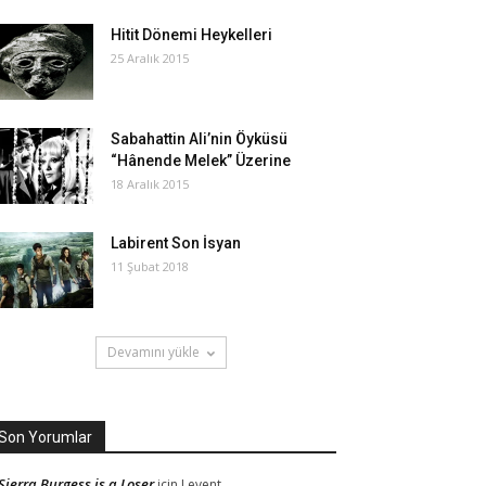
Hitit Dönemi Heykelleri
25 Aralık 2015
Sabahattin Ali’nin Öyküsü
“Hânende Melek” Üzerine
18 Aralık 2015
Labirent Son İsyan
11 Şubat 2018
Devamını yükle
Son Yorumlar
Sierra Burgess is a Loser
için
Levent