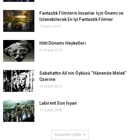
Fantastik Filmlerin İnsanlar İçin Önemi ve
İzlenebilecek En İyi Fantastik Filmler
7 Kasım 2016
Hitit Dönemi Heykelleri
25 Aralık 2015
Sabahattin Ali’nin Öyküsü “Hânende Melek”
Üzerine
18 Aralık 2015
Labirent Son İsyan
11 Şubat 2018
Devamını yükle