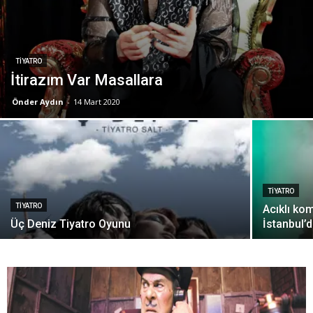
TIYATRO
İtirazım Var Masallara
Önder Aydın
-
14 Mart 2020
TIYATRO
TIYATRO
Acıklı ko
Üç Deniz Tiyatro Oyunu
İstanbul’d