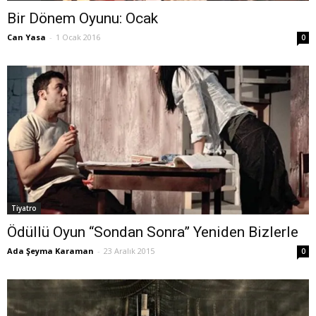
Bir Dönem Oyunu: Ocak
Can Yasa
-
1 Ocak 2016
0
Tiyatro
Ödüllü Oyun “Sondan Sonra” Yeniden Bizlerle
Ada Şeyma Karaman
-
23 Aralık 2015
0