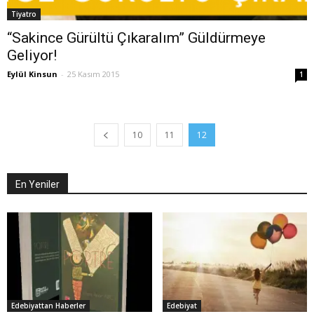
Tiyatro
“Sakince Gürültü Çıkaralım” Güldürmeye
Geliyor!
Eylül Kinsun
-
25 Kasım 2015
1
10
11
12
En Yeniler
Edebiyattan Haberler
Edebiyat