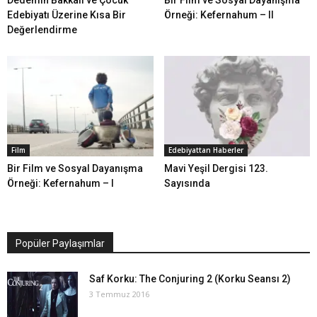
Dedemin Bakkalı ve Çocuk
Bir Film ve Sosyal Dayanışma
Edebiyatı Üzerine Kısa Bir
Örneği: Kefernahum – II
Değerlendirme
Film
Edebiyattan Haberler
Bir Film ve Sosyal Dayanışma
Mavi Yeşil Dergisi 123.
Örneği: Kefernahum – I
Sayısında
Popüler Paylaşımlar
Saf Korku: The Conjuring 2 (Korku Seansı 2)
3 Temmuz 2016