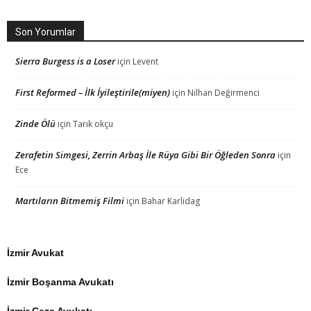
Son Yorumlar
Sierra Burgess is a Loser
için
Levent
First Reformed – İlk İyileştirile(miyen)
için
Nilhan Değirmenci
Zinde Ölü
için
Tarık okçu
Zerafetin Simgesi, Zerrin Arbaş İle Rüya Gibi Bir Öğleden Sonra
için
Ece
Martıların Bitmemiş Filmi
için
Bahar Karlidag
İzmir Avukat
İzmir Boşanma Avukatı