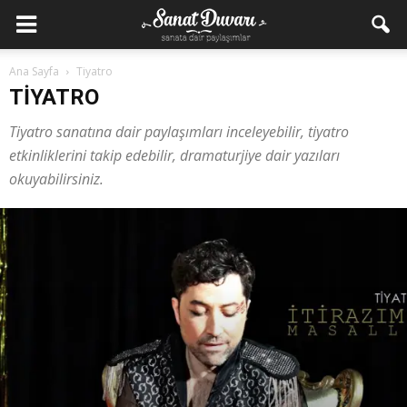
Ana Sayfa
Tiyatro
TIYATRO
Tiyatro sanatına dair paylaşımları inceleyebilir, tiyatro
etkinliklerini takip edebilir, dramaturjiye dair yazıları
okuyabilirsiniz.