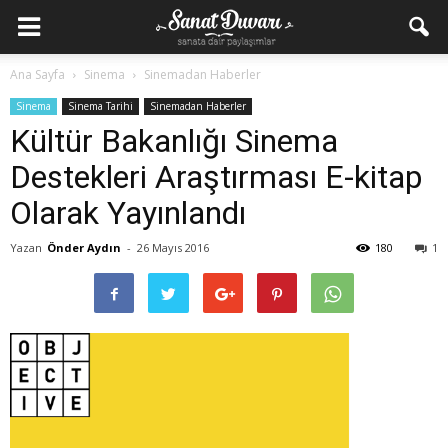
Ana Sayfa
Sinema
Sinemadan Haberler
Sinema
Sinema Tarihi
Sinemadan Haberler
Kültür Bakanlığı Sinema
Destekleri Araştırması E-kitap
Olarak Yayınlandı
Yazan
Önder Aydın
-
26 Mayıs 2016
180
1