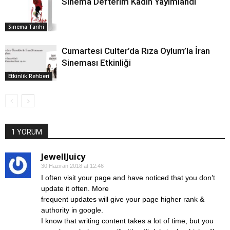
Sinema Defterim Kadın Yayımlandı
Sinema Tarihi
Cumartesi Culter’da Rıza Oylum’la İran
Sineması Etkinliği
Etkinlik Rehberi
1 YORUM
JewellJuicy
30 Haziran 2018 at 12:46
I often visit your page and have noticed that you don’t
update it often. More
frequent updates will give your page higher rank &
authority in google.
I know that writing content takes a lot of time, but you