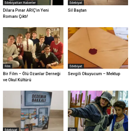
Edebiyattan Haberler
Edebiyat
Dilara Pınar ARIÇ’ın Yeni
Sil Baştan
Romanı Çıktı!
Film
Edebiyat
Bir Film – Ölü Ozanlar Derneği
Sevgili Okuyucum – Mektup
ve Okul Kültürü
Edebiyat
Film