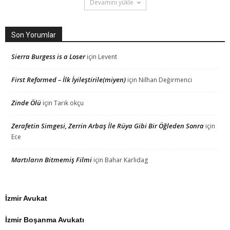
Devamını yükle
Son Yorumlar
Sierra Burgess is a Loser
için
Levent
First Reformed – İlk İyileştirile(miyen)
için
Nilhan Değirmenci
Zinde Ölü
için
Tarık okçu
Zerafetin Simgesi, Zerrin Arbaş İle Rüya Gibi Bir Öğleden Sonra
için
Ece
Martıların Bitmemiş Filmi
için
Bahar Karlidag
İzmir Avukat
İzmir Boşanma Avukatı