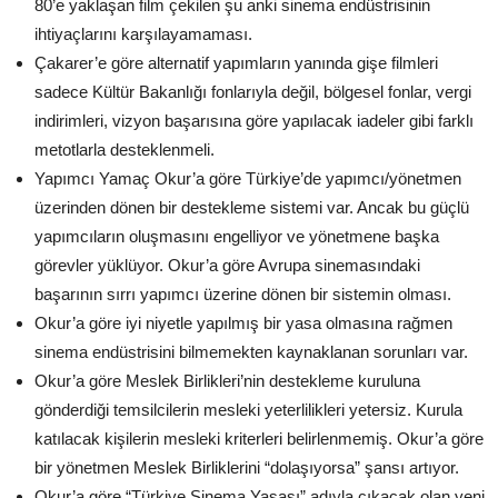
80’e yaklaşan film çekilen şu anki sinema endüstrisinin
ihtiyaçlarını karşılayamaması.
Çakarer’e göre alternatif yapımların yanında gişe filmleri
sadece Kültür Bakanlığı fonlarıyla değil, bölgesel fonlar, vergi
indirimleri, vizyon başarısına göre yapılacak iadeler gibi farklı
metotlarla desteklenmeli.
Yapımcı Yamaç Okur’a göre Türkiye’de yapımcı/yönetmen
üzerinden dönen bir destekleme sistemi var. Ancak bu güçlü
yapımcıların oluşmasını engelliyor ve yönetmene başka
görevler yüklüyor. Okur’a göre Avrupa sinemasındaki
başarının sırrı yapımcı üzerine dönen bir sistemin olması.
Okur’a göre iyi niyetle yapılmış bir yasa olmasına rağmen
sinema endüstrisini bilmemekten kaynaklanan sorunları var.
Okur’a göre Meslek Birlikleri’nin destekleme kuruluna
gönderdiği temsilcilerin mesleki yeterlilikleri yetersiz. Kurula
katılacak kişilerin mesleki kriterleri belirlenmemiş. Okur’a göre
bir yönetmen Meslek Birliklerini “dolaşıyorsa” şansı artıyor.
Okur’a göre “Türkiye Sinema Yasası” adıyla çıkacak olan yeni