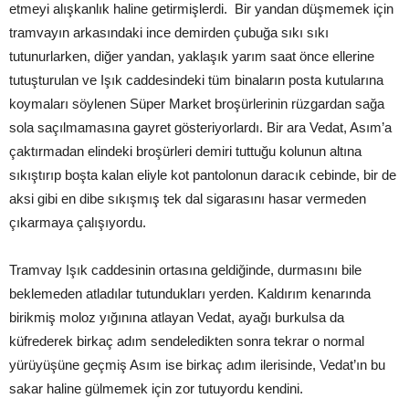
etmeyi alışkanlık haline getirmişlerdi. Bir yandan düşmemek için
tramvayın arkasındaki ince demirden çubuğa sıkı sıkı
tutunurlarken, diğer yandan, yaklaşık yarım saat önce ellerine
tutuşturulan ve Işık caddesindeki tüm binaların posta kutularına
koymaları söylenen Süper Market broşürlerinin rüzgardan sağa
sola saçılmamasına gayret gösteriyorlardı. Bir ara Vedat, Asım’a
çaktırmadan elindeki broşürleri demiri tuttuğu kolunun altına
sıkıştırıp boşta kalan eliyle kot pantolonun daracık cebinde, bir de
aksi gibi en dibe sıkışmış tek dal sigarasını hasar vermeden
çıkarmaya çalışıyordu.
Tramvay Işık caddesinin ortasına geldiğinde, durmasını bile
beklemeden atladılar tutundukları yerden. Kaldırım kenarında
birikmiş moloz yığınına atlayan Vedat, ayağı burkulsa da
küfrederek birkaç adım sendeledikten sonra tekrar o normal
yürüyüşüne geçmiş Asım ise birkaç adım ilerisinde, Vedat’ın bu
sakar haline gülmemek için zor tutuyordu kendini.