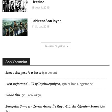
Üzerine
18 Aralık 2015
Labirent Son İsyan
11 Şubat 2018
Devamını yükle
Son Yorumlar
Sierra Burgess is a Loser
için
Levent
First Reformed – İlk İyileştirile(miyen)
için
Nilhan Değirmenci
Zinde Ölü
için
Tarık okçu
Zerafetin Simgesi, Zerrin Arbaş İle Rüya Gibi Bir Öğleden Sonra
için
Ece