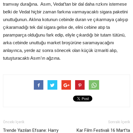
tramvay durağına. Asım, Vedat’tan bir dal daha rızkını istemese
belki de Vedat hiçbir zaman farkına varmayacaktı sigara paketini
unuttuğunun. Aklına kotunun cebinde duran ve çıkarmaya çalışıp
çıkaramadığı tek dal sigara gelse de, elini cebine atıp ta
paramparça olduğunu fark edip, eliyle çıkardığı bir tutam tütünü,
arka cebinde unuttuğu market broşürüne saramayacağını
anlayınca, yerde az sonra sönecek olan küçük izmariti alıp,
tutuşturacaktı Asım’ın ağzına.
Önceki İçerik
Sonraki İçerik
Trende Yazılan Efsane: Harry
Kar Film Festivali 16 Mart’ta