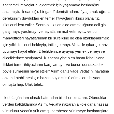
salt temel ihtiyaçlarını gidermek için yaşamaya başladığını
anlatmıştı. “İnsan oğlu bir garip” demişti adam. “yaşamak uğruna
gereksinim duydukları en temel ihtiyaçlarını ikinci plana itip,
lükslerini icat ettiler. Sonra o lüksleri elde etmek uğruna deli gibi
çalışmayı, yorulmayı ve hayatlarını mahvetmeyi… ve bu
mahvettikleri hayatlarından bir süreliğine de olsa uzaklaşabilmek
için yıllık izinlerini bekleyip, tatile çıkmayı. Ve tatile çıkar çıkmaz
uyumayı hayal ettiler. Dilediklerince uyuyup yemek yemeyi ve
dilediklerince sevişmeyi. Kısacası yine o en başta ikinci plana
ittikleri temel ihtiyaçlarını karşılamayı. Ve bunun sonsuza dek
böyle sürmesini hayal ettiler” Asım’dan ziyade Vedat’ın, hayatına
anlam katabilmesi için bazen böyle süslü cümlelere ihtiyacı
olmuştu hep. Ufak tefek…
İlk defa gün tam olarak batmadan bitirdiler biralarını. Oturdukları
yerden kalktıklarında Asım, Vedat’a nazaran alkole daha hassas
vücudunu Vedat’a yük etmiş, beraberce yürümeye başlamışlardı