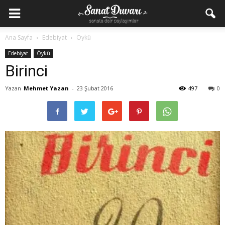
Ana Sayfa
Edebiyat
Öykü
Edebiyat
Öykü
Birinci
Yazan
Mehmet Yazan
-
23 Şubat 2016
497
0