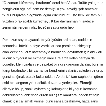
“O zaman küfretmeyi bırakırım” derdi hep Vedat. “küfür yakışmaz
zenginlerin ağzına” hem ne demişti o çok sevdiği şair amcaları;
“küfür burjuvanın ağzında lağım çukurudur.” İşte belki de tam bu
yüzden bırakacaktı küfretmeyi. Kibar davranmanın, sadece
zenginliğin erdemi olabileceğini savunurdu hep.
Pek uzun sayılmayacak bir yürüyüşün ardından, caddenin
sonundaki küçük büfeye vardıklarında paralarını birleştirip
olabilecek en ucuz harcamayla karınlarını doyurmak için aldıkları
küçük bir yoğurt ve ekmeğin yanı sıra arda kalan parayla da
poşetledikleri biraları ve bir paket birinci sigarasını da alıp, büfenin
karşı tarafındaki, bir zamanlar kendilerini satanist adleden bir grup
gencin sığınak olarak kullandıkları, Akdeniz’i tam cepheden gören
eski bir hangarın yıkık dökük duvarına yerleştiler. Ekmeği
elleriyle bölüp, sanki aylarca aç kalmışlar gibi yoğurt kovasına
daldırırlarken, önlerinde duran bu eşsiz manzara, neden zengin
olmak için çalışmak yerine, bunu şansa bırakmayı, hatta şans