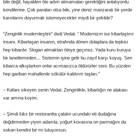
bile değil, hayalden öte adım atmamaları gerektiğini anlatıyordu
kendilerine. Çok paraları olsa bile, yine deniz manzaralı bir yerde
karınlarını doyurmak istemeyecekler miydi bir şekilde?
“Zenginlik modernleştirir” dedi Vedat. “ Modernizm ise kibarlaştırır
insanı. Kibarlaşan insanın, etrafında dönen dolaplara da tepkisi
hep kibardır. Slogan atmaktan öteye geçmez. Yada kuru kuruya
bir lanetlemeden… Sistemin işine gelir bu zayıf karşı koyuş. Sen
kibarca alkışlarken onlar acımasızca öldürürler seni. Bu yüzden
hep gariban mahallerde sökülür kaldırım taşları.”
– Kafanı sikeyim senin Vedat. Zenginlikle, kibarlığın ne alakası
var amına koyim.
– Şimdi lüks bir restorantta çatalın ucundaki eti dudağına
değdirmeden yiyen adamla, yoğurt kovasına on parmağını da
sokan kendini bir mi tutuyorsun.