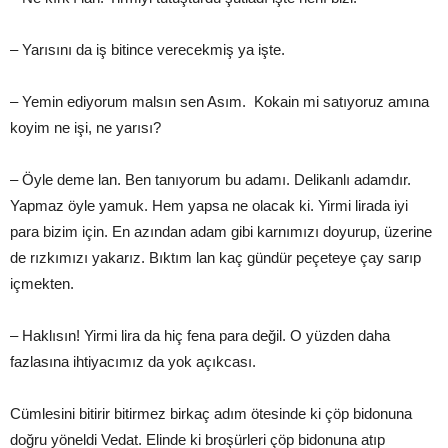
– Yarısını da iş bitince verecekmiş ya işte.
– Yemin ediyorum malsın sen Asım. Kokain mi satıyoruz amına
koyim ne işi, ne yarısı?
– Öyle deme lan. Ben tanıyorum bu adamı. Delikanlı adamdır.
Yapmaz öyle yamuk. Hem yapsa ne olacak ki. Yirmi lirada iyi
para bizim için. En azından adam gibi karnımızı doyurup, üzerine
de rızkımızı yakarız. Bıktım lan kaç gündür peçeteye çay sarıp
içmekten.
– Haklısın! Yirmi lira da hiç fena para değil. O yüzden daha
fazlasına ihtiyacımız da yok açıkcası.
Cümlesini bitirir bitirmez birkaç adım ötesinde ki çöp bidonuna
doğru yöneldi Vedat. Elinde ki broşürleri çöp bidonuna atıp