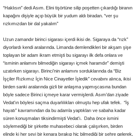
“Haklısın” dedi Asım. Elini tişörtüne silip poşetten çıkardığı biranın
kapağını dişiyle açıp büyük bir yudum aldı biradan. “ver şu
rızkımızdan bir dal yakalım”
Uzun zamandır birinci sigarası içerdi ikisi de. Sigaraya da “rızk”
diyorlardı kendi aralarında. Limanda demlendikleri bir akşam şişe
toplayan bir adam ikram etmişti bu sigarayı ilk defa onlara ve
“isminin anlamını bilmediğin sigarayı içmek haramdır” demişti
uzatırken sigarayı. Birinci’nin anlamını sorduklarında da “Biz
İşçiler Rızkımız İçin Nice Cinayetler İşledik” cevabını alınca, ikisi
birden sanki aralarında gizli bir anlaşma yapmışcasına bundan
böyle sadece Birinci içmeye karar vermişlerdi. Asım’dan ziyade
Vedat’ın böylesi saçma duyarlılıkları olmuştu hep ufak tefek. “İş
hayatı” kavramından da bu adamla yaptıkları ve sabaha kadar
süren konuşmaları tiksindirmişti Vedat’ı. Daha önce ismini
söylemediği bir şirkette muhasebeci olarak çalışırken, birden
elinde ki her şeyi bir kenara bırakıp hiç bilmediği bir şehre gelerek,