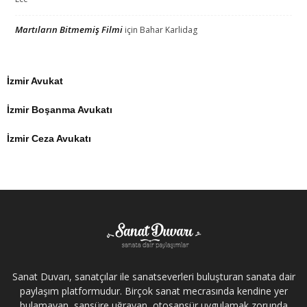
Martıların Bitmemiş Filmi
için
Bahar Karlidag
İzmir Avukat
İzmir Boşanma Avukatı
İzmir Ceza Avukatı
Sanat Duvarı, sanatçılar ile sanatseverleri buluşturan sanata dair
paylaşım platformudur. Birçok sanat mecrasında kendine yer
bulamayan, sansüre uğrayan, otosansür uygulamak zorunda