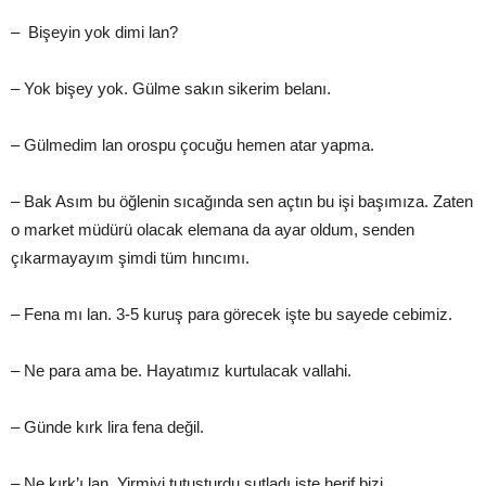
– Bişeyin yok dimi lan?
– Yok bişey yok. Gülme sakın sikerim belanı.
– Gülmedim lan orospu çocuğu hemen atar yapma.
– Bak Asım bu öğlenin sıcağında sen açtın bu işi başımıza. Zaten
o market müdürü olacak elemana da ayar oldum, senden
çıkarmayayım şimdi tüm hıncımı.
– Fena mı lan. 3-5 kuruş para görecek işte bu sayede cebimiz.
– Ne para ama be. Hayatımız kurtulacak vallahi.
– Günde kırk lira fena değil.
– Ne kırk’ı lan. Yirmiyi tutuşturdu şutladı işte herif bizi.