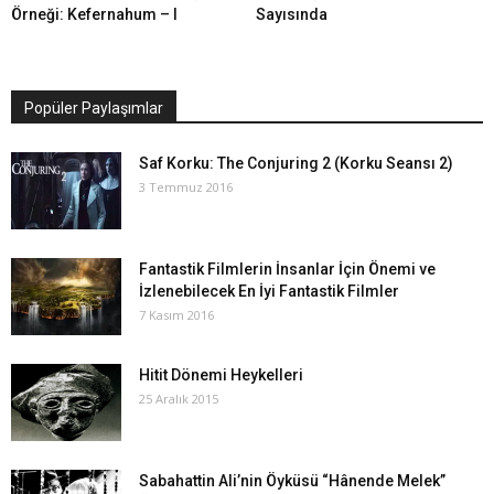
Örneği: Kefernahum – I
Sayısında
Popüler Paylaşımlar
Saf Korku: The Conjuring 2 (Korku Seansı 2)
3 Temmuz 2016
Fantastik Filmlerin İnsanlar İçin Önemi ve
İzlenebilecek En İyi Fantastik Filmler
7 Kasım 2016
Hitit Dönemi Heykelleri
25 Aralık 2015
Sabahattin Ali’nin Öyküsü “Hânende Melek”