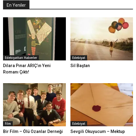
En Yeniler
Edebiyattan Haberler
Edebiyat
Dilara Pınar ARIÇ’ın Yeni
Sil Baştan
Romanı Çıktı!
Film
Edebiyat
Bir Film – Ölü Ozanlar Derneği
Sevgili Okuyucum – Mektup