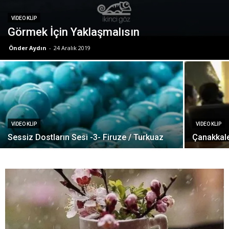
VIDEO KLIP
Görmek İçin Yaklaşmalısın
Önder Aydın
-
24 Aralık 2019
VIDEO KLIP
VIDEO KLIP
Sessiz Dostların Sesi -3- Firuze / Turkuaz
Çanakkale