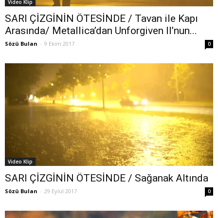
Video Klip
SARI ÇİZGİNİN ÖTESİNDE / Tavan ile Kapı
Arasında/ Metallica’dan Unforgiven II’nun...
Sözü Bulan
-
9 Ekim 2017
0
Video Klip
SARI ÇİZGİNİN ÖTESİNDE / Sağanak Altında
Sözü Bulan
-
29 Eylül 2017
0