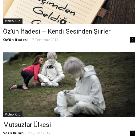
Video Klip
Öz’ün İfadesi – Kendi Sesinden Şiirler
Öz'ün İfadesi
-
7 Temmuz 2017
0
Video Klip
Mutsuzlar Ülkesi
Sözü Bulan
-
27 Şubat 2017
0