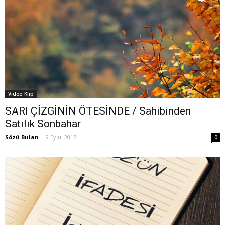
Video Klip
SARI ÇİZGİNİN ÖTESİNDE / Sahibinden
Satılık Sonbahar
Sözü Bulan
-
9 Eylül 2017
0