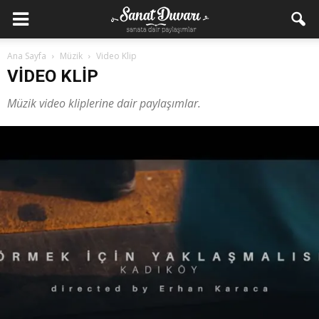
Ana Sayfa
Müzik
Video Klip
VIDEO KLIP
Müzik video kliplerine dair paylaşımlar.