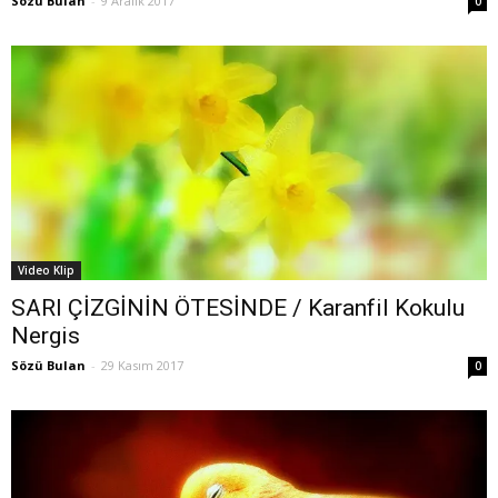
Sözü Bulan
-
9 Aralık 2017
0
Video Klip
SARI ÇİZGİNİN ÖTESİNDE / Karanfil Kokulu
Nergis
Sözü Bulan
-
29 Kasım 2017
0