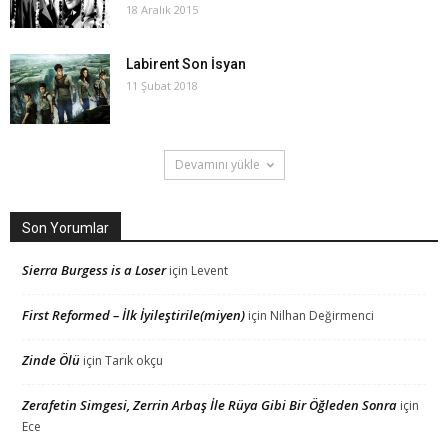
18 Aralık 2015
Labirent Son İsyan
11 Şubat 2018
Devamını yükle
Son Yorumlar
Sierra Burgess is a Loser
için
Levent
First Reformed – İlk İyileştirile(miyen)
için
Nilhan Değirmenci
Zinde Ölü
için
Tarık okçu
Zerafetin Simgesi, Zerrin Arbaş İle Rüya Gibi Bir Öğleden Sonra
için
Ece