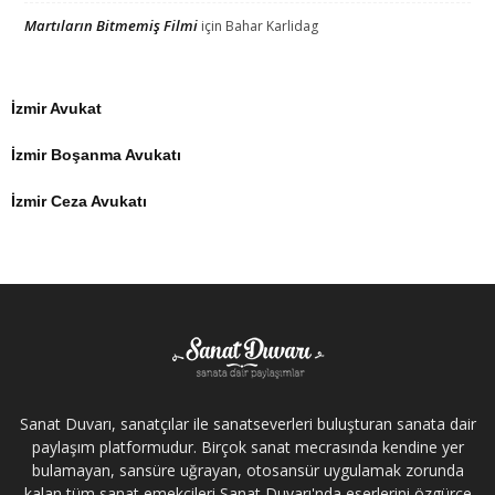
Martıların Bitmemiş Filmi
için
Bahar Karlidag
İzmir Avukat
İzmir Boşanma Avukatı
İzmir Ceza Avukatı
Sanat Duvarı, sanatçılar ile sanatseverleri buluşturan sanata dair
paylaşım platformudur. Birçok sanat mecrasında kendine yer
bulamayan, sansüre uğrayan, otosansür uygulamak zorunda
kalan tüm sanat emekçileri Sanat Duvarı'nda eserlerini özgürce