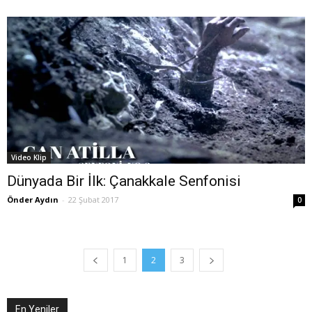
Video Klip
Dünyada Bir İlk: Çanakkale Senfonisi
Önder Aydın
-
22 Şubat 2017
0
1
2
3
En Yeniler