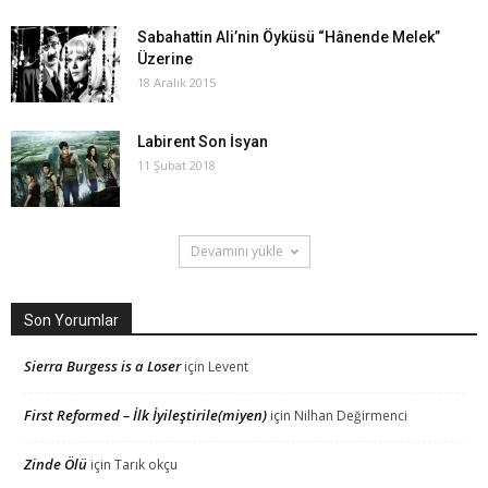
Sabahattin Ali’nin Öyküsü “Hânende Melek”
Üzerine
18 Aralık 2015
Labirent Son İsyan
11 Şubat 2018
Devamını yükle
Son Yorumlar
Sierra Burgess is a Loser
için
Levent
First Reformed – İlk İyileştirile(miyen)
için
Nilhan Değirmenci
Zinde Ölü
için
Tarık okçu