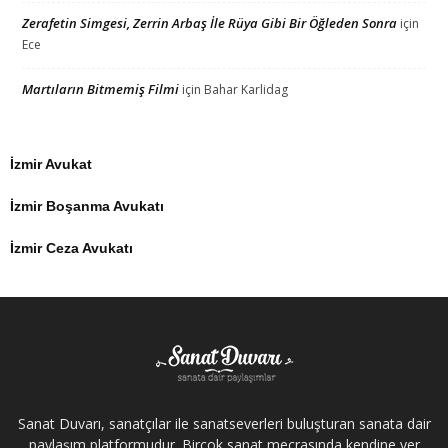
Zerafetin Simgesi, Zerrin Arbaş İle Rüya Gibi Bir Öğleden Sonra
için
Ece
Martıların Bitmemiş Filmi
için
Bahar Karlidag
İzmir Avukat
İzmir Boşanma Avukatı
İzmir Ceza Avukatı
Sanat Duvarı, sanatçılar ile sanatseverleri buluşturan sanata dair
paylaşım platformudur. Birçok sanat mecrasında kendine yer