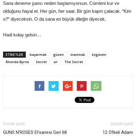
Sana deneme şansı neden başlamıyorsun. Cümleni kur ve
olduğunu hayal et. Her gün, her saat. Bir gün kapın çalacak. “Kim
o?” diyeceksin. O da sana en büyük dileğin diyecek.
Hadi kolay gelsin…
ETİKETLER
başarmak
güven
inanmak
özgüven
Rhonda Byrne
Secret
sır
The Secret
Önceki İçerik
Sonraki İçerik
GUNS N’ROSES Efsanesi Geri Mi
12 Öfkeli Adam