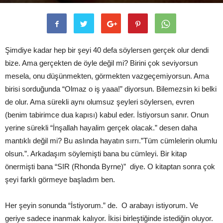
Yazan
Merve Altunkaya
-
6 Ocak 2016
382
0
Şimdiye kadar hep bir şeyi 40 defa söylersen gerçek olur dendi
bize. Ama gerçekten de öyle değil mi? Birini çok seviyorsun
mesela, onu düşünmekten, görmekten vazgeçemiyorsun. Ama
birisi sorduğunda “Olmaz o iş yaaa!” diyorsun. Bilemezsin ki belki
de olur. Ama sürekli aynı olumsuz şeyleri söylersen, evren
(benim tabirimce dua kapısı) kabul eder. İstiyorsun sanır. Onun
yerine sürekli “İnşallah hayalim gerçek olacak.” desen daha
mantıklı değil mi? Bu aslında hayatın sırrı.”Tüm cümlelerin olumlu
olsun.”. Arkadaşım söylemişti bana bu cümleyi. Bir kitap
önermişti bana “SIR (Rhonda Byrne)” diye. O kitaptan sonra çok
şeyi farklı görmeye başladım ben.
Her şeyin sonunda “İstiyorum.” de. O arabayı istiyorum. Ve
geriye sadece inanmak kalıyor. İkisi birleştiğinde istediğin oluyor.