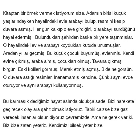
Kitaptan bir örnek vermek istiyorum size. Adamın birisi küçük
yaşlarındayken hayalindeki evle arabayı bulup, resmini kesip
duvara asmış. Her gün kalkıp o eve girdiğini, o arabayı sürdüğünü
hayal edermiş. Bulundukları şehirden başka bir yere taşınmışlar.
O hayalindeki ev ve arabayı koydukları kutuda unutmuşlar.
Aradan yıllar geçmiş. Bu küçük çocuk büyümüş, evlenmiş. Kendi
evine çıkmış, araba almış, çocukları olmuş. Tavana çıkmış
birgün. Eski kolileri görmüş. Merak etmiş açmış. Bide ne görsün.
O duvara astığı resimler. İnanamamış kendine. Çünkü aynı evde
oturuyor ve aynı arabayı kullanıyormuş.
Bu karmaşık dediğimiz hayat aslında oldukça sade. Bizi harekete
geçirecek olaylara şahit olmak istiyoruz. Tabiri caizse bize gaz
verecek insanlar olsun diyoruz çevremizde. Ama ne gerek var ki.
Biz bize zaten yeteriz. Kendimizi bilsek yeter bize.