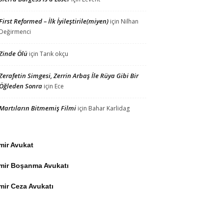
First Reformed – İlk İyileştirile(miyen)
için
Nilhan
Değirmenci
Zinde Ölü
için
Tarık okçu
Zerafetin Simgesi, Zerrin Arbaş İle Rüya Gibi Bir
Öğleden Sonra
için
Ece
Martıların Bitmemiş Filmi
için
Bahar Karlidag
mir Avukat
zmir Boşanma Avukatı
mir Ceza Avukatı