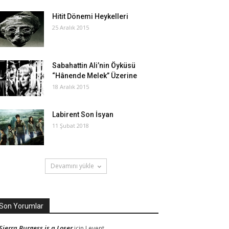
Hitit Dönemi Heykelleri
25 Aralık 2015
Sabahattin Ali’nin Öyküsü
“Hânende Melek” Üzerine
18 Aralık 2015
Labirent Son İsyan
11 Şubat 2018
Devamını yükle
Son Yorumlar
Sierra Burgess is a Loser
için
Levent