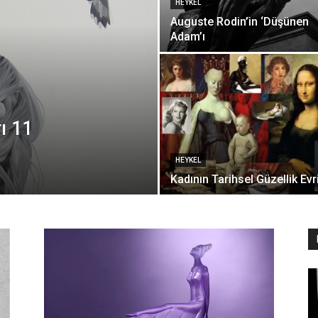
HEYKEL
Auguste Rodin’in ‘Düşünen
Adam’ı
ı 11
HEYKEL
Kadının Tarihsel Güzellik Evr