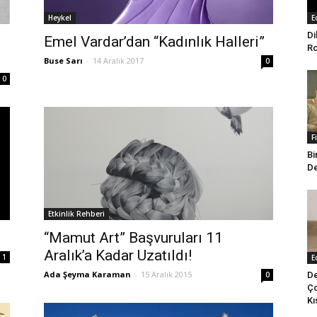
Heykel
E
Di
Emel Vardar’dan “Kadınlık Halleri”
Ro
Buse Sarı
-
14 Aralık 2017
0
0
F
Bi
De
Etkinlik Rehberi
“Mamut Art” Başvuruları 11
Aralık’a Kadar Uzatıldı!
1
E
Ada Şeyma Karaman
-
15 Aralık 2015
De
0
Ço
Kı