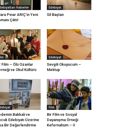
debiyattan Haberler
Edebiyat
lara Pınar ARIÇ’ın Yeni
Sil Baştan
manı Çıktı!
ilm
Edebiyat
r Film – Ölü Ozanlar
Sevgili Okuyucum –
rneği ve Okul Kültürü
Mektup
debiyat
Film
demin Bakkalı ve
Bir Film ve Sosyal
cuk Edebiyatı Üzerine
Dayanışma Örneği:
sa Bir Değerlendirme
Kefernahum – II