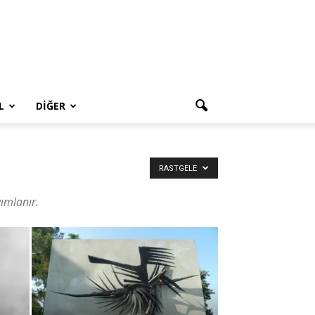
L
DIĞER
RASTGELE
yımlanır.