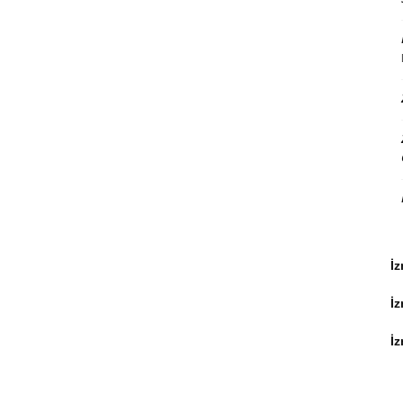
İz
İ
İz