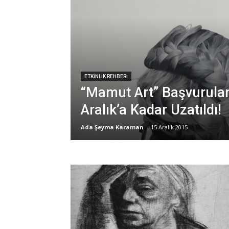
ETKINLIK REHBERI
“Mamut Art” Başvurular
Aralık’a Kadar Uzatıldı!
Ada Şeyma Karaman
-
15 Aralık 2015