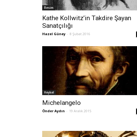
Resim
Kathe Kollwitz’in Takdire Şayan
Sanatçılığı
Hazel Güney
-
8 Şubat 2016
Heykel
Michelangelo
Önder Aydın
-
19 Aralık 2015