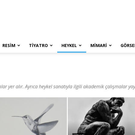
RESIM
TIYATRO
HEYKEL
MIMARI
GÖRSE
ar yer alır. Ayrıca heykel sanatıyla ilgili akademik çalışmalar ya