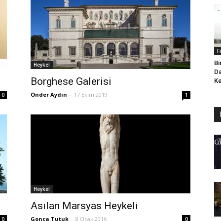
F
Bi
Heykel
Da
Borghese Galerisi
Ke
Önder Aydın
-
17 Ekim 2019
1
0
Heykel
Asılan Marsyas Heykeli
Gonca Tutuk
-
8 Ocak 2016
0
0