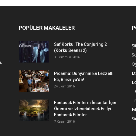
POPÜLER MAKALELER
P
Saf Korku: The Conjuring 2
Şi
(Korku Seansı 2)
S
3 Temmuz 2016
n,
Ö
a
Et
Picanha: Dünya’nın En Lezzetli
Eti, Brezilya’da!
Ed
24 Ekim 2016
Ta
Ti
Fantastik Filmlerin İnsanlar İçin
Önemi ve İzlenebilecek En İyi
Fi
Fantastik Filmler
S
7 Kasım 2016