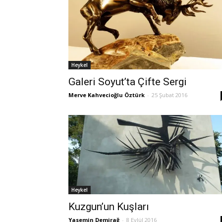
Heykel
Galeri Soyut’ta Çifte Sergi
Merve Kahvecioğlu Öztürk
-
25 Şubat 2016
Heykel
Kuzgun’un Kuşları
Yasemin Demirağ
-
8 Eylül 2016