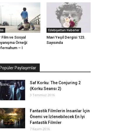
ilm
Edebiyattan Haberler
r Film ve Sosyal
Mavi Yeşil Dergisi 123.
yanışma Örneği:
Sayısında
fernahum – I
Popüler Paylaşımlar
Saf Korku: The Conjuring 2
(Korku Seansı 2)
3 Temmuz 2016
Fantastik Filmlerin İnsanlar İçin
Önemi ve İzlenebilecek En İyi
Fantastik Filmler
7 Kasım 2016