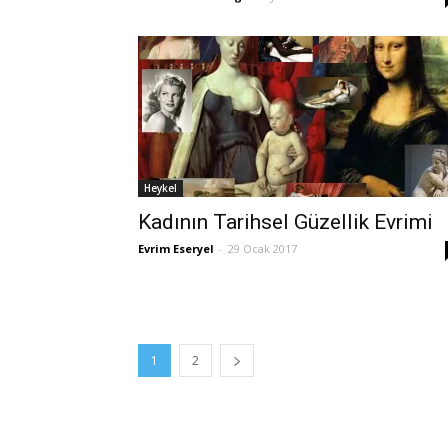
Heykel
Kadının Tarihsel Güzellik Evrimi
Evrim Eseryel
-
29 Ocak 2017
1
2