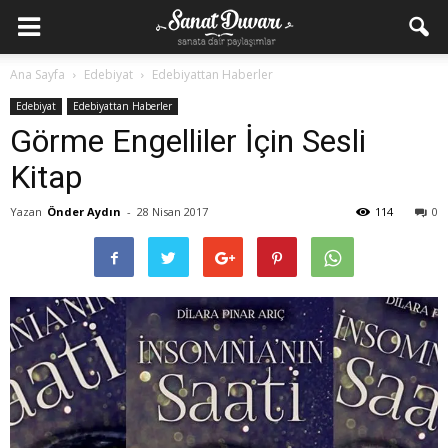
Ana Sayfa
Edebiyat
Edebiyattan Haberler
Edebiyat
Edebiyattan Haberler
Görme Engelliler İçin Sesli
Kitap
Yazan
Önder Aydın
-
28 Nisan 2017
114
0