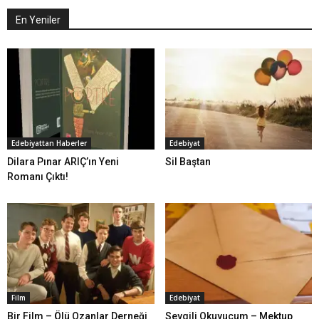
En Yeniler
Edebiyattan Haberler
Edebiyat
Dilara Pınar ARIÇ’ın Yeni
Sil Baştan
Romanı Çıktı!
Film
Edebiyat
Bir Film – Ölü Ozanlar Derneği
Sevgili Okuyucum – Mektup