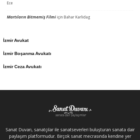
Ece
Martıların Bitmemiş Filmi
için
Bahar Karlidag
İzmir Avukat
İzmir Boşanma Avukatı
İzmir Ceza Avukatı
Sanat Duvarı, sanatçılar ile sanatseverleri buluşturan sanata dair
paylaşım platformudur. Birçok sanat mecrasında kendine yer