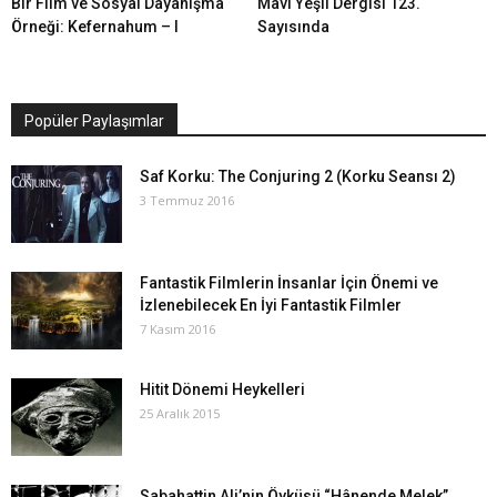
Bir Film ve Sosyal Dayanışma
Mavi Yeşil Dergisi 123.
Örneği: Kefernahum – I
Sayısında
Popüler Paylaşımlar
Saf Korku: The Conjuring 2 (Korku Seansı 2)
3 Temmuz 2016
Fantastik Filmlerin İnsanlar İçin Önemi ve
İzlenebilecek En İyi Fantastik Filmler
7 Kasım 2016
Hitit Dönemi Heykelleri
25 Aralık 2015
Sabahattin Ali’nin Öyküsü “Hânende Melek”