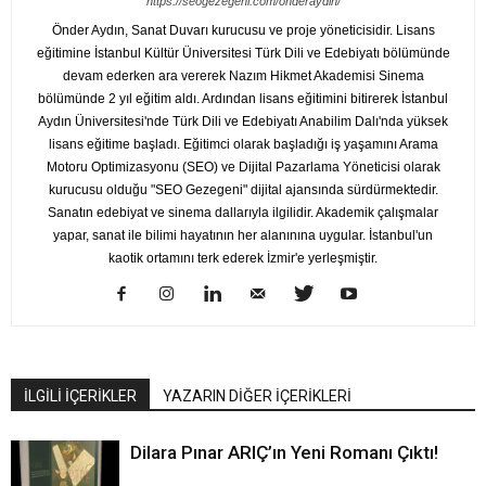
https://seogezegeni.com/onderaydin/
Önder Aydın, Sanat Duvarı kurucusu ve proje yöneticisidir. Lisans
eğitimine İstanbul Kültür Üniversitesi Türk Dili ve Edebiyatı bölümünde
devam ederken ara vererek Nazım Hikmet Akademisi Sinema
bölümünde 2 yıl eğitim aldı. Ardından lisans eğitimini bitirerek İstanbul
Aydın Üniversitesi'nde Türk Dili ve Edebiyatı Anabilim Dalı'nda yüksek
lisans eğitime başladı. Eğitimci olarak başladığı iş yaşamını Arama
Motoru Optimizasyonu (SEO) ve Dijital Pazarlama Yöneticisi olarak
kurucusu olduğu "SEO Gezegeni" dijital ajansında sürdürmektedir.
Sanatın edebiyat ve sinema dallarıyla ilgilidir. Akademik çalışmalar
yapar, sanat ile bilimi hayatının her alanınına uygular. İstanbul'un
kaotik ortamını terk ederek İzmir'e yerleşmiştir.
İLGİLİ İÇERİKLER
YAZARIN DİĞER İÇERİKLERİ
Dilara Pınar ARIÇ’ın Yeni Romanı Çıktı!