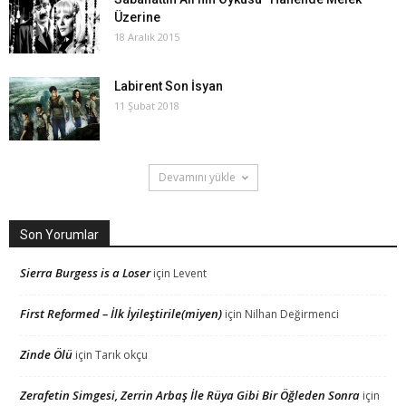
Üzerine
18 Aralık 2015
Labirent Son İsyan
11 Şubat 2018
Devamını yükle
Son Yorumlar
Sierra Burgess is a Loser
için
Levent
First Reformed – İlk İyileştirile(miyen)
için
Nilhan Değirmenci
Zinde Ölü
için
Tarık okçu
Zerafetin Simgesi, Zerrin Arbaş İle Rüya Gibi Bir Öğleden Sonra
için