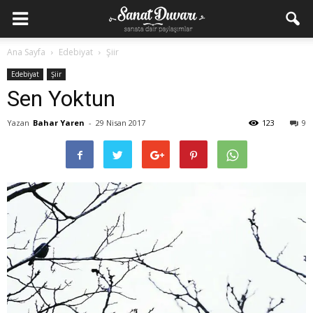
Ana Sayfa
Edebiyat
Şiir
Edebiyat
Şiir
Sen Yoktun
Yazan
Bahar Yaren
-
29 Nisan 2017
123
9