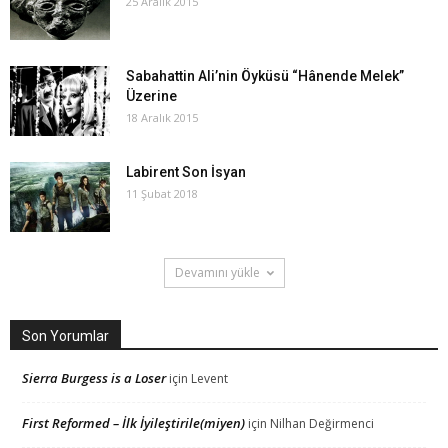
25 Aralık 2015
Sabahattin Ali’nin Öyküsü “Hânende Melek”
Üzerine
18 Aralık 2015
Labirent Son İsyan
11 Şubat 2018
Devamını yükle
Son Yorumlar
Sierra Burgess is a Loser
için
Levent
First Reformed – İlk İyileştirile(miyen)
için
Nilhan Değirmenci