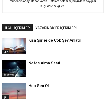
mühendis adayı Bahar Yaren. Ustalara selamlar, büyüklere saygılar,
küçüklere sevgiler...
İLGİLİ İÇERİKLER
YAZARIN DİĞER İÇERİKLERİ
Kısa Şiirler de Çok Şey Anlatır
Şiir
Nefes Alma Saati
Edebiyat
Hep Sen Ol
Şiir