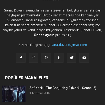
Sanat Duvarı, sanatçılar ile sanatseverleri buluşturan sanata dair
paylaşım platformudur. Birçok sanat mecrasında kendine yer
bulamayan, sansüre uğrayan, otosansür uygulamak zorunda
kalan tüm sanat emekçileri Sanat Duvarı'nda eserlerini özgürce
yayınlayabilir ve kendi adıyla milyonlara ulaştırabilir. (Sanat Duvarı,
Önder Aydın
projesidir.)
Bizimle iletişime geç:
sanatduvari@gmail.com
POPÜLER MAKALELER
Saf Korku: The Conjuring 2 (Korku Seansı 2)
3 Temmuz 2016