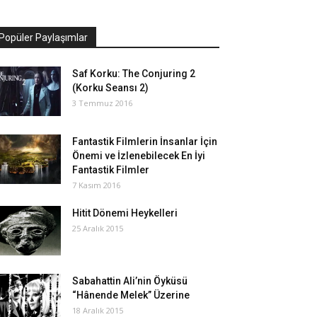
Popüler Paylaşımlar
Saf Korku: The Conjuring 2
(Korku Seansı 2)
3 Temmuz 2016
Fantastik Filmlerin İnsanlar İçin
Önemi ve İzlenebilecek En İyi
Fantastik Filmler
7 Kasım 2016
Hitit Dönemi Heykelleri
25 Aralık 2015
Sabahattin Ali’nin Öyküsü
“Hânende Melek” Üzerine
18 Aralık 2015