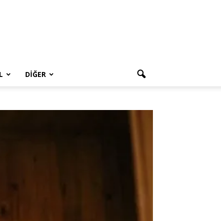
L
DIĞER