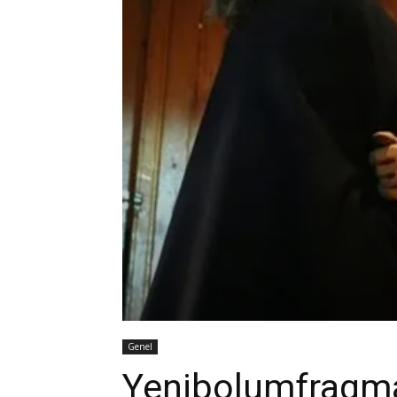
Genel
Yenibolumfragma