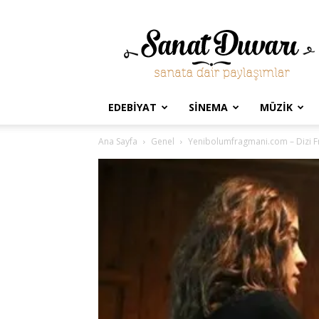
Sanat
Duvarı
EDEBIYAT
SINEMA
MÜZIK
Ana Sayfa
Genel
Yenibolumfragmani.com – Dizi F