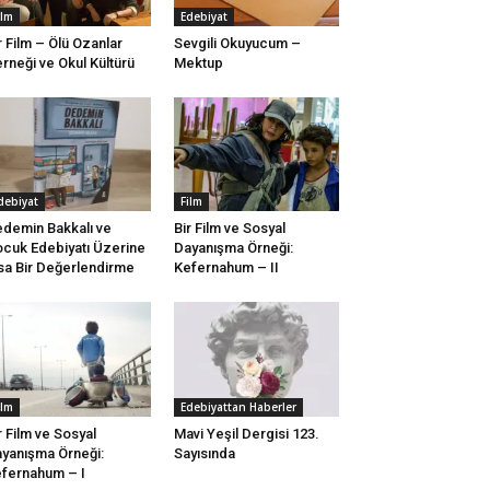
ilm
Edebiyat
r Film – Ölü Ozanlar
Sevgili Okuyucum –
rneği ve Okul Kültürü
Mektup
debiyat
Film
demin Bakkalı ve
Bir Film ve Sosyal
cuk Edebiyatı Üzerine
Dayanışma Örneği:
sa Bir Değerlendirme
Kefernahum – II
ilm
Edebiyattan Haberler
r Film ve Sosyal
Mavi Yeşil Dergisi 123.
yanışma Örneği:
Sayısında
fernahum – I