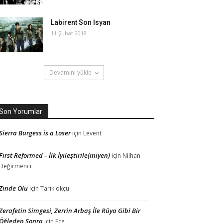
Labirent Son İsyan
11 Şubat 2018
Devamını yükle
Son Yorumlar
Sierra Burgess is a Loser
için
Levent
First Reformed – İlk İyileştirile(miyen)
için
Nilhan
Değirmenci
Zinde Ölü
için
Tarık okçu
Zerafetin Simgesi, Zerrin Arbaş İle Rüya Gibi Bir
Öğleden Sonra
için
Ece