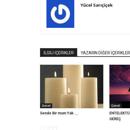
Yücel Sarıçiçek
İLGİLİ İÇERİKLER
YAZARIN DİĞER İÇERİKLER
Genel
Genel
Sende Bir mum Yak ….
ENTELEKTÜ
GEREÇ