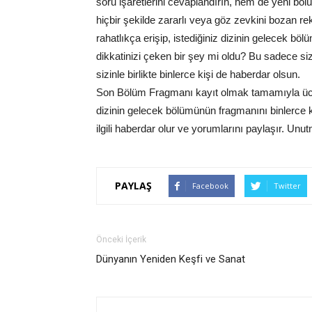
soru işaretlerini cevaplandırın, hem de yeni b
hiçbir şekilde zararlı veya göz zevkini bozan 
rahatlıkça erişip, istediğiniz dizinin gelecek bö
dikkatinizi çeken bir şey mi oldu? Bu sadece s
sizinle birlikte binlerce kişi de haberdar olsun.
Son Bölüm Fragmanı kayıt olmak tamamıyla ücrets
dizinin gelecek bölümünün fragmanını binlerce kiş
ilgili haberdar olur ve yorumlarını paylaşır. Unu
PAYLAŞ
Facebook
Twitter
Önceki İçerik
Dünyanın Yeniden Keşfi ve Sanat