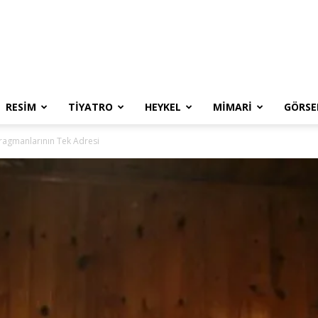
RESIM
TIYATRO
HEYKEL
MIMARI
GÖRSE
ragmanlarının Tek Adresi