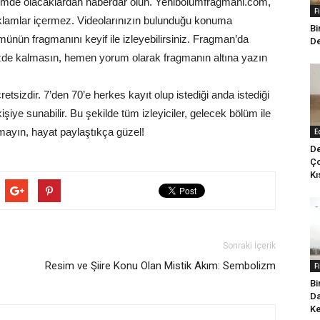
ölümde olacaklardan haberdar olun. Yenibolumfragmani.com,
F
reklamlar içermez. Videolarınızın bulunduğu konuma
Bi
lümünün fragmanını keyif ile izleyebilirsiniz. Fragman’da
De
izde kalmasın, hemen yorum olarak fragmanın altına yazın
izdir. 7’den 70’e herkes kayıt olup istediği anda istediği
iye sunabilir. Bu şekilde tüm izleyiciler, gelecek bölüm ile
tmayın, hayat paylaştıkça güzel!
E
De
Ço
Kı
Sonraki İçerik
Resim ve Şiire Konu Olan Mistik Akım: Sembolizm
F
Bi
Da
Ke