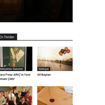
En Yeniler
debiyattan Haberler
Edebiyat
lara Pınar ARIÇ’ın Yeni
Sil Baştan
manı Çıktı!