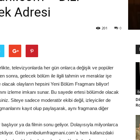
ek Adresi
201
0
ş
likte, televizyonlarda her gün onlarca değişik ve popüler
ten sonra, gelecek bölüm ile ilgili tahmin ve meraklar işe
 olacak olayların hepsini Yeni Bölüm Fragmanı biliyor!
manını izleme imkanı sunar. Bu sayede ertesi bölümde olacak
E
Di
lirsiniz. Siteye sadece moderatör ekibi değil, izleyiciler de
Ro
fragmanlarını kayıt olup paylaşarak, aynı fragmana diğer
başlıyor ya da filmin sonu geliyor. Dolayısıyla milyonlarca
 bekliyor. Girin yenibolumfragmani.com’a hem kafanızdaki