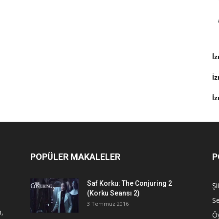
İz
İ
İz
POPÜLER MAKALELER
P
Saf Korku: The Conjuring 2
Şi
(Korku Seansı 2)
S
3 Temmuz 2016
n,
Ö