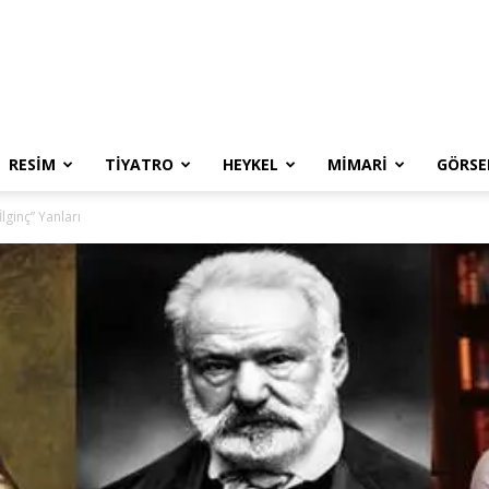
RESIM
TIYATRO
HEYKEL
MIMARI
GÖRSE
İlginç” Yanları