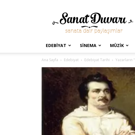
Sanat
Duvarı
EDEBIYAT
SINEMA
MÜZIK
Ana Sayfa
Edebiyat
Edebiyat Tarihi
Yazarların “