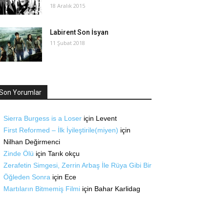
18 Aralık 2015
Labirent Son İsyan
11 Şubat 2018
Son Yorumlar
Sierra Burgess is a Loser
için
Levent
First Reformed – İlk İyileştirile(miyen)
için
Nilhan Değirmenci
Zinde Ölü
için
Tarık okçu
Zerafetin Simgesi, Zerrin Arbaş İle Rüya Gibi Bir
Öğleden Sonra
için
Ece
Martıların Bitmemiş Filmi
için
Bahar Karlidag