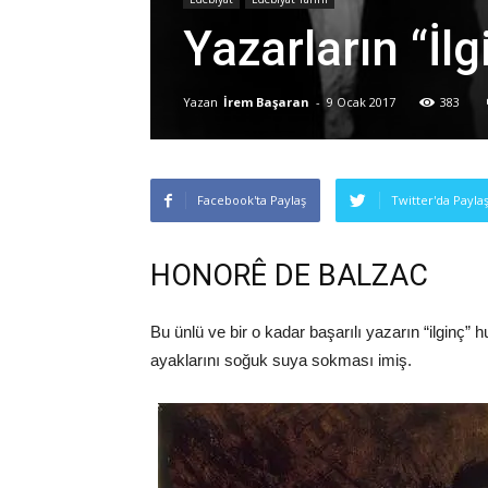
Yazarların “İlg
Yazan
İrem Başaran
-
9 Ocak 2017
383
Facebook'ta Paylaş
Twitter'da Payla
HONORÊ DE BALZAC
Bu ünlü ve bir o kadar başarılı yazarın “ilginç” h
ayaklarını soğuk suya sokması imiş.