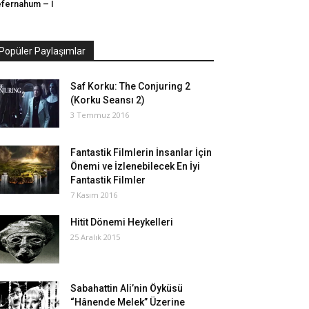
fernahum – I
Popüler Paylaşımlar
Saf Korku: The Conjuring 2
(Korku Seansı 2)
3 Temmuz 2016
Fantastik Filmlerin İnsanlar İçin
Önemi ve İzlenebilecek En İyi
Fantastik Filmler
7 Kasım 2016
Hitit Dönemi Heykelleri
25 Aralık 2015
Sabahattin Ali’nin Öyküsü
“Hânende Melek” Üzerine