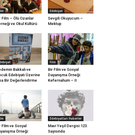
ilm
Edebiyat
r Film – Ölü Ozanlar
Sevgili Okuyucum –
rneği ve Okul Kültürü
Mektup
debiyat
Film
demin Bakkalı ve
Bir Film ve Sosyal
cuk Edebiyatı Üzerine
Dayanışma Örneği:
sa Bir Değerlendirme
Kefernahum – II
ilm
Edebiyattan Haberler
r Film ve Sosyal
Mavi Yeşil Dergisi 123.
yanışma Örneği:
Sayısında