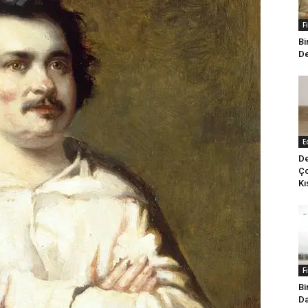
F
Bi
De
E
De
Ço
Kı
F
Bi
Da