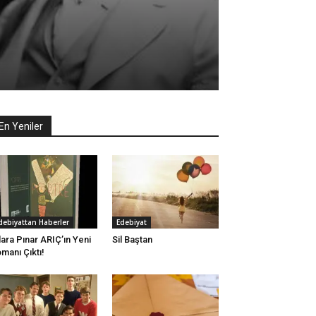
En Yeniler
debiyattan Haberler
Edebiyat
lara Pınar ARIÇ’ın Yeni
Sil Baştan
manı Çıktı!