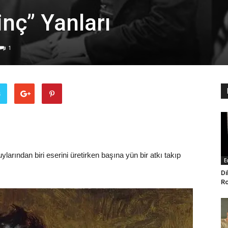
inç” Yanları
1
ş
uylarından biri eserini üretirken başına yün bir atkı takıp
E
Di
Ro