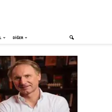
L
DIĞER