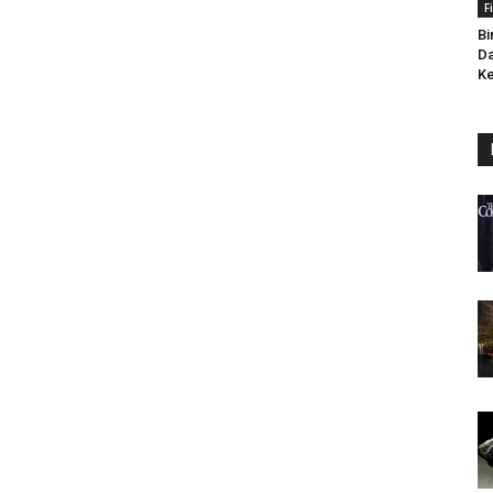
F
Bi
Da
Ke