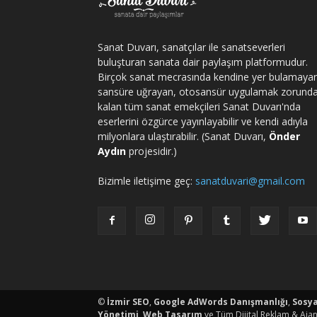
Sanat Duvarı, sanatçılar ile sanatseverleri
buluşturan sanata dair paylaşım platformudur.
Birçok sanat mecrasında kendine yer bulamaya
sansüre uğrayan, otosansür uygulamak zorund
kalan tüm sanat emekçileri Sanat Duvarı'nda
eserlerini özgürce yayınlayabilir ve kendi adıyla
milyonlara ulaştırabilir. (Sanat Duvarı,
Önder
Aydın
projesidir.)
Bizimle iletişime geç:
sanatduvari@gmail.com
porno
©
İzmir SEO
,
Google AdWords Danışmanlığı
,
Sosy
Yönetimi
,
Web Tasarım
ve Tüm Dijital Reklam & Ajan