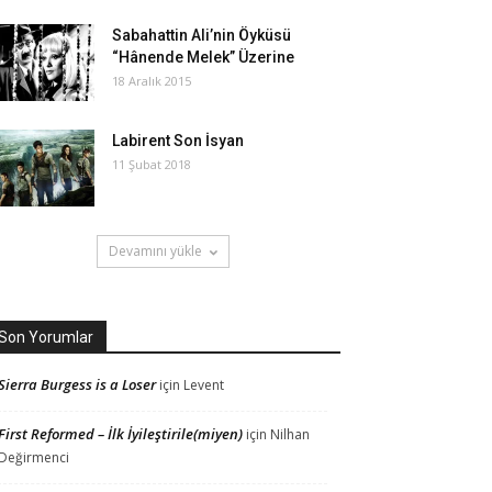
Sabahattin Ali’nin Öyküsü
“Hânende Melek” Üzerine
18 Aralık 2015
Labirent Son İsyan
11 Şubat 2018
Devamını yükle
Son Yorumlar
Sierra Burgess is a Loser
için
Levent
First Reformed – İlk İyileştirile(miyen)
için
Nilhan
Değirmenci