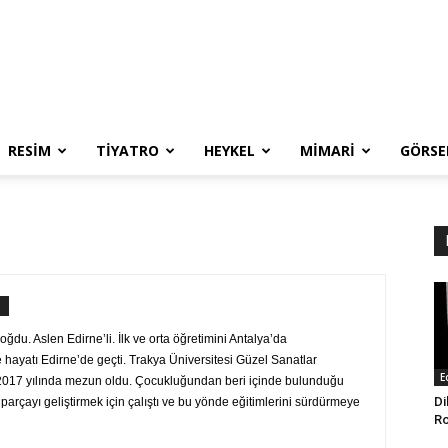
RESIM
TIYATRO
HEYKEL
MIMARI
GÖRSE
ğdu. Aslen Edirne’li. İlk ve orta öğretimini Antalya’da
 hayatı Edirne’de geçti. Trakya Üniversitesi Güzel Sanatlar
E
017 yılında mezun oldu. Çocukluğundan beri içinde bulunduğu
Di
parçayı geliştirmek için çalıştı ve bu yönde eğitimlerini sürdürmeye
Ro