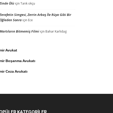
Zinde Ölü
için
Tarık okçu
Zerafetin Simgesi, Zerrin Arbaş İle Rüya Gibi Bir
Öğleden Sonra
için
Ece
Martıların Bitmemiş Filmi
için
Bahar Karlidag
mir Avukat
zmir Boşanma Avukatı
mir Ceza Avukatı
OPÜLER KATEGORİLER