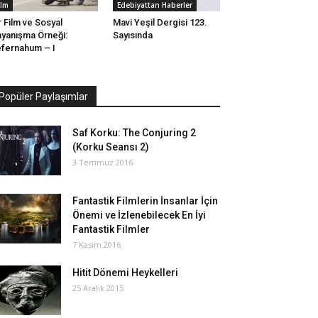
ilm
Edebiyattan Haberler
r Film ve Sosyal
Mavi Yeşil Dergisi 123.
yanışma Örneği:
Sayısında
fernahum – I
Popüler Paylaşımlar
Saf Korku: The Conjuring 2
(Korku Seansı 2)
3 Temmuz 2016
Fantastik Filmlerin İnsanlar İçin
Önemi ve İzlenebilecek En İyi
Fantastik Filmler
7 Kasım 2016
Hitit Dönemi Heykelleri
25 Aralık 2015