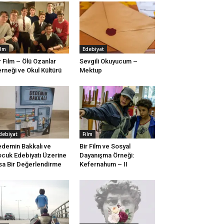
ilm
Edebiyat
r Film – Ölü Ozanlar
Sevgili Okuyucum –
rneği ve Okul Kültürü
Mektup
debiyat
Film
demin Bakkalı ve
Bir Film ve Sosyal
cuk Edebiyatı Üzerine
Dayanışma Örneği:
sa Bir Değerlendirme
Kefernahum – II