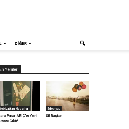
L
DIĞER
En Yeniler
debiyattan Haberler
Edebiyat
lara Pınar ARIÇ’ın Yeni
Sil Baştan
manı Çıktı!