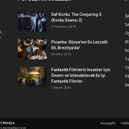
Saf Korku: The Conjuring 2
Şi
(Korku Seansı 2)
S
3 Temmuz 2016
n,
Ö
a
Et
Picanha: Dünya’nın En Lezzetli
Eti, Brezilya’da!
Ed
24 Ekim 2016
Ta
Ti
Fantastik Filmlerin İnsanlar İçin
Önemi ve İzlenebilecek En İyi
Fi
Fantastik Filmler
S
7 Kasım 2016
al Medya
Anasayfa
Hakk
s Hizmetleri İçin