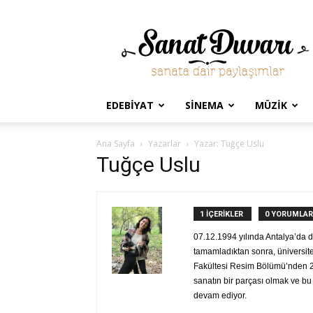
Sanat
Duvarı
EDEBIYAT
SINEMA
MÜZIK
Ana Sayfa
Yazarlar
Yazar: Tuğçe Uslu
Tuğçe Uslu
1 İÇERİKLER
0 YORUMLAR
07.12.1994 yılında Antalya’da do
tamamladıktan sonra, üniversite
Fakültesi Resim Bölümü’nden 2
sanatın bir parçası olmak ve bu 
devam ediyor.