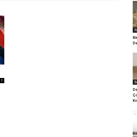
F
Bi
De
1
E
De
Ço
Kı