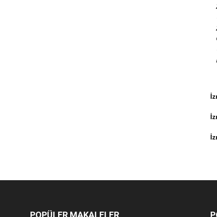
İz
İ
İz
POPÜLER MAKALELER
P