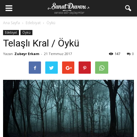
Ana Sayfa
Edebiyat
Öykü
Edebiyat
Öykü
Telaşlı Kral / Öykü
Yazan
Zubeyr Erkam
-
21 Temmuz 2017
147
0