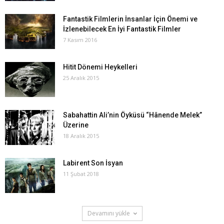
Fantastik Filmlerin İnsanlar İçin Önemi ve
İzlenebilecek En İyi Fantastik Filmler
7 Kasım 2016
Hitit Dönemi Heykelleri
25 Aralık 2015
Sabahattin Ali’nin Öyküsü “Hânende Melek”
Üzerine
18 Aralık 2015
Labirent Son İsyan
11 Şubat 2018
Devamını yükle