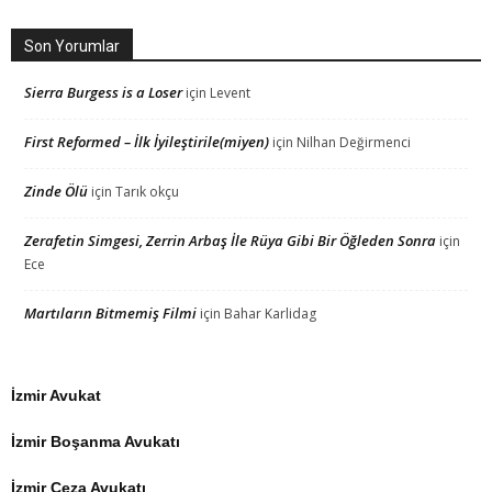
Son Yorumlar
Sierra Burgess is a Loser
için
Levent
First Reformed – İlk İyileştirile(miyen)
için
Nilhan Değirmenci
Zinde Ölü
için
Tarık okçu
Zerafetin Simgesi, Zerrin Arbaş İle Rüya Gibi Bir Öğleden Sonra
için
Ece
Martıların Bitmemiş Filmi
için
Bahar Karlidag
İzmir Avukat
İzmir Boşanma Avukatı
İzmir Ceza Avukatı