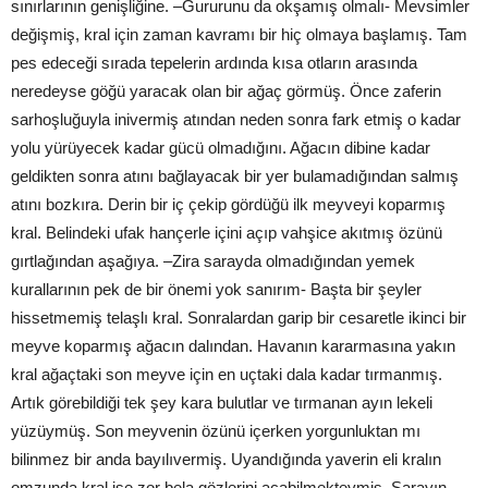
sınırlarının genişliğine. –Gururunu da okşamış olmalı- Mevsimler
değişmiş, kral için zaman kavramı bir hiç olmaya başlamış. Tam
pes edeceği sırada tepelerin ardında kısa otların arasında
neredeyse göğü yaracak olan bir ağaç görmüş. Önce zaferin
sarhoşluğuyla inivermiş atından neden sonra fark etmiş o kadar
yolu yürüyecek kadar gücü olmadığını. Ağacın dibine kadar
geldikten sonra atını bağlayacak bir yer bulamadığından salmış
atını bozkıra. Derin bir iç çekip gördüğü ilk meyveyi koparmış
kral. Belindeki ufak hançerle içini açıp vahşice akıtmış özünü
gırtlağından aşağıya. –Zira sarayda olmadığından yemek
kurallarının pek de bir önemi yok sanırım- Başta bir şeyler
hissetmemiş telaşlı kral. Sonralardan garip bir cesaretle ikinci bir
meyve koparmış ağacın dalından. Havanın kararmasına yakın
kral ağaçtaki son meyve için en uçtaki dala kadar tırmanmış.
Artık görebildiği tek şey kara bulutlar ve tırmanan ayın lekeli
yüzüymüş. Son meyvenin özünü içerken yorgunluktan mı
bilinmez bir anda bayılıvermiş. Uyandığında yaverin eli kralın
omzunda kral ise zor bela gözlerini açabilmekteymiş. Sarayın