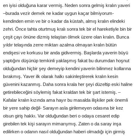
en iyisi olduğuna karar vermiş. Neden sonra gelmiş kralın yaveri
–burada vezir demek ne kadar uygun kaçar bilmiyorum-
kendinden emin ve bir o kadar da küstah, almış kralın elindeki
zehri. Önce tahta oturtmuş kralı sonra tek bir el hareketiyle bin bir
çeşit çayı önüne dizmiş telaştan ölmek üzere olan kralın. Bunca
yıldır telaşında zerre miktarı azalma olmayan kralın bütün
endişesi ve korkusu bir anda gidivermiş. Başlarda yaverin büyü
yaptığını düşünüp temkinli yaklaşmış fakat bu durumdan hoşnut
olduğundan hiçbir şey demeyip kendini yaverin bilinmez kollarına
bırakmış. Yaver ilk olarak halkı sakinleştirerek kralın kesin
güvenini kazanmış. Daha sonra krala her şeyi düzeltip eski haline
getirebileceğini söylemiş fakat kraldan tek bir şart istemiş. –
Kafalar kralın kızında ama hayır bu masalda ilişkiler pek önemli
bir yere sahip değil- Sarayın asla girilemeyen odasına bir kez
olsun giriş hakkı. Var olduğundan beri o odaya cesaret edip
girebilen tek kişi sarayın mimarıymış. Zaten o da saray inşa
edilirken o odanın nasıl olduğundan haberi olmadığı için girmiş