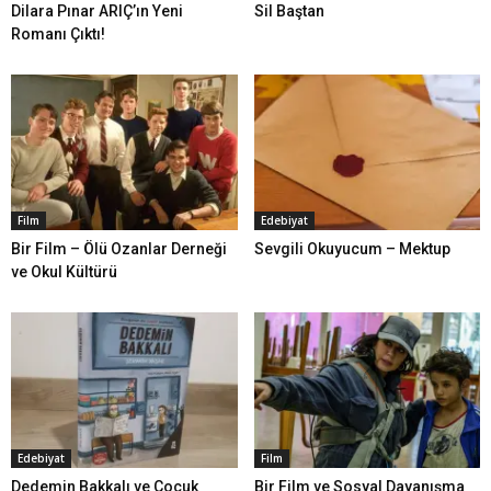
Dilara Pınar ARIÇ’ın Yeni
Sil Baştan
Romanı Çıktı!
Film
Edebiyat
Bir Film – Ölü Ozanlar Derneği
Sevgili Okuyucum – Mektup
ve Okul Kültürü
Edebiyat
Film
Dedemin Bakkalı ve Çocuk
Bir Film ve Sosyal Dayanışma