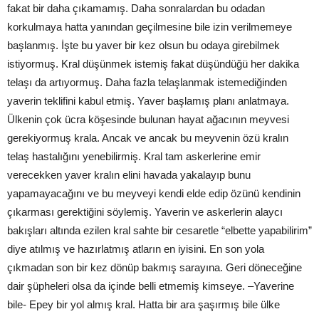
fakat bir daha çıkamamış. Daha sonralardan bu odadan
korkulmaya hatta yanından geçilmesine bile izin verilmemeye
başlanmış. İşte bu yaver bir kez olsun bu odaya girebilmek
istiyormuş. Kral düşünmek istemiş fakat düşündüğü her dakika
telaşı da artıyormuş. Daha fazla telaşlanmak istemediğinden
yaverin teklifini kabul etmiş. Yaver başlamış planı anlatmaya.
Ülkenin çok ücra köşesinde bulunan hayat ağacının meyvesi
gerekiyormuş krala. Ancak ve ancak bu meyvenin özü kralın
telaş hastalığını yenebilirmiş. Kral tam askerlerine emir
verecekken yaver kralın elini havada yakalayıp bunu
yapamayacağını ve bu meyveyi kendi elde edip özünü kendinin
çıkarması gerektiğini söylemiş. Yaverin ve askerlerin alaycı
bakışları altında ezilen kral sahte bir cesaretle “elbette yapabilirim”
diye atılmış ve hazırlatmış atların en iyisini. En son yola
çıkmadan son bir kez dönüp bakmış sarayına. Geri döneceğine
dair şüpheleri olsa da içinde belli etmemiş kimseye. –Yaverine
bile- Epey bir yol almış kral. Hatta bir ara şaşırmış bile ülke