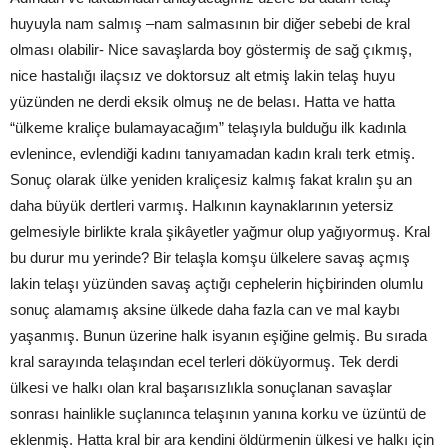
huyuyla nam salmış –nam salmasının bir diğer sebebi de kral
olması olabilir- Nice savaşlarda boy göstermiş de sağ çıkmış,
nice hastalığı ilaçsız ve doktorsuz alt etmiş lakin telaş huyu
yüzünden ne derdi eksik olmuş ne de belası. Hatta ve hatta
“ülkeme kraliçe bulamayacağım” telaşıyla bulduğu ilk kadınla
evlenince, evlendiği kadını tanıyamadan kadın kralı terk etmiş.
Sonuç olarak ülke yeniden kraliçesiz kalmış fakat kralın şu an
daha büyük dertleri varmış. Halkının kaynaklarının yetersiz
gelmesiyle birlikte krala şikâyetler yağmur olup yağıyormuş. Kral
bu durur mu yerinde? Bir telaşla komşu ülkelere savaş açmış
lakin telaşı yüzünden savaş açtığı cephelerin hiçbirinden olumlu
sonuç alamamış aksine ülkede daha fazla can ve mal kaybı
yaşanmış. Bunun üzerine halk isyanın eşiğine gelmiş. Bu sırada
kral sarayında telaşından ecel terleri döküyormuş. Tek derdi
ülkesi ve halkı olan kral başarısızlıkla sonuçlanan savaşlar
sonrası hainlikle suçlanınca telaşının yanına korku ve üzüntü de
eklenmiş. Hatta kral bir ara kendini öldürmenin ülkesi ve halkı için