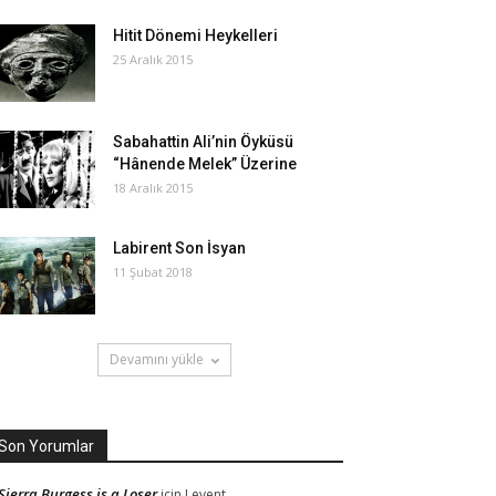
Hitit Dönemi Heykelleri
25 Aralık 2015
Sabahattin Ali’nin Öyküsü
“Hânende Melek” Üzerine
18 Aralık 2015
Labirent Son İsyan
11 Şubat 2018
Devamını yükle
Son Yorumlar
Sierra Burgess is a Loser
için
Levent