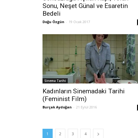
Sonu, Neşet Günal ve Esaretin
Bedeli
Doğu Özgün
-
19 Ocak 2017
Sinema Tarihi
Kadınların Sinemadaki Tarihi
(Feminist Film)
Burçak Aydoğan
-
21 Eylül 2016
1
2
3
4