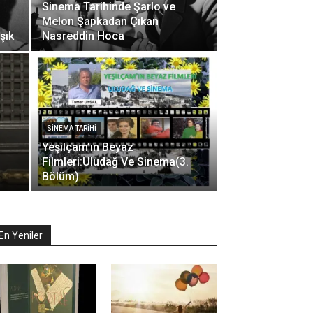
Sinema Tarihinde Şarlo ve
Melon Şapkadan Çıkan
şık
Nasreddin Hoca
SINEMA TARIHI
Yeşilçam’ın Beyaz
Filmleri:Uludağ Ve Sinema(3.
Bölüm)
En Yeniler