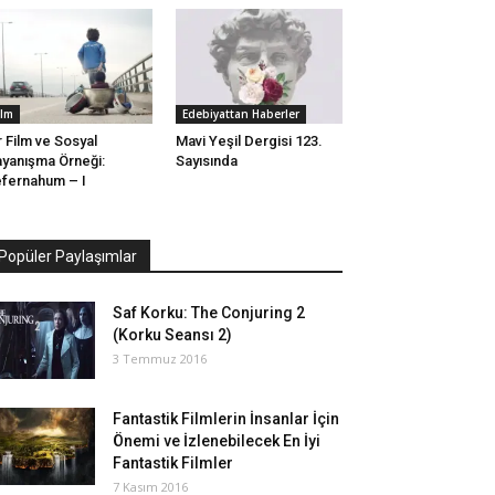
ilm
Edebiyattan Haberler
r Film ve Sosyal
Mavi Yeşil Dergisi 123.
yanışma Örneği:
Sayısında
fernahum – I
Popüler Paylaşımlar
Saf Korku: The Conjuring 2
(Korku Seansı 2)
3 Temmuz 2016
Fantastik Filmlerin İnsanlar İçin
Önemi ve İzlenebilecek En İyi
Fantastik Filmler
7 Kasım 2016