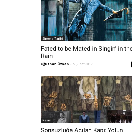
Sinema Tarihi
Fated to be Mated in Singin’ in th
Rain
Oğuzhan Özkan
-
5 Şubat 2017
Resim
Sonsuzluğa Açılan Kapı; Yolun