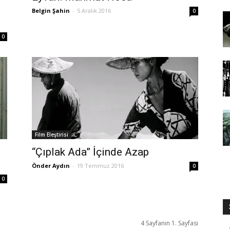
Belgin Şahin
-
5 Aralık 2016
0
0
Film Eleştirisi
“Çıplak Ada” İçinde Azap
Önder Aydın
-
19 Temmuz 2016
0
0
4 Sayfanın 1. Sayfası