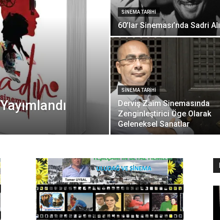
SINEMA TARIHI
60’lar Sineması’nda Sadri Alı
SINEMA TARIHI
 Yayımlandı
Derviş Zaim Sinemasında
Zenginleştirici Öge Olarak
Geleneksel Sanatlar