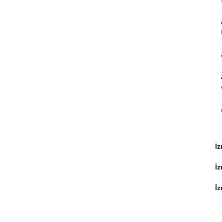
İz
İ
İz