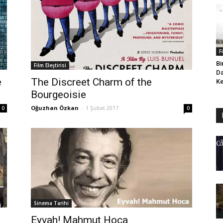
F
Bi
Film Eleştirisi
Da
e
The Discreet Charm of the
Ke
Bourgeoisie
Oğuzhan Özkan
-
1 Şubat 2017
0
0
Sinema Tarihi
Eyvah! Mahmut Hoca