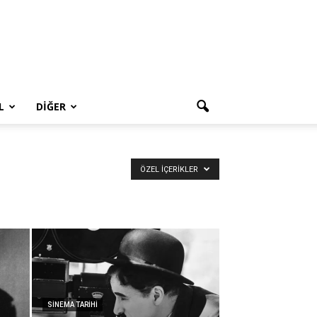
L
DIĞER
ÖZEL İÇERIKLER
SINEMA TARIHI