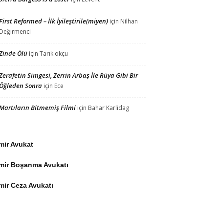
First Reformed – İlk İyileştirile(miyen)
için
Nilhan
Değirmenci
Zinde Ölü
için
Tarık okçu
Zerafetin Simgesi, Zerrin Arbaş İle Rüya Gibi Bir
Öğleden Sonra
için
Ece
Martıların Bitmemiş Filmi
için
Bahar Karlidag
mir Avukat
zmir Boşanma Avukatı
mir Ceza Avukatı