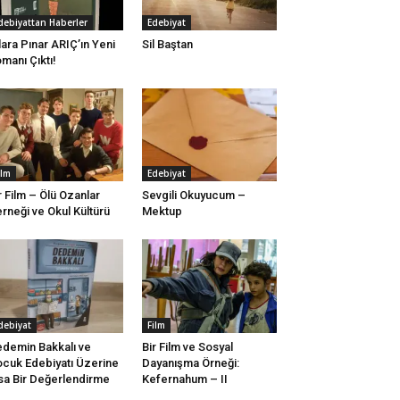
debiyattan Haberler
Edebiyat
lara Pınar ARIÇ’ın Yeni
Sil Baştan
manı Çıktı!
ilm
Edebiyat
r Film – Ölü Ozanlar
Sevgili Okuyucum –
rneği ve Okul Kültürü
Mektup
debiyat
Film
demin Bakkalı ve
Bir Film ve Sosyal
cuk Edebiyatı Üzerine
Dayanışma Örneği:
sa Bir Değerlendirme
Kefernahum – II