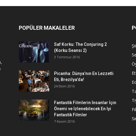
POPÜLER MAKALELER
P
Saf Korku: The Conjuring 2
Şi
(Korku Seansı 2)
S
3 Temmuz 2016
n,
Ö
a
Et
Picanha: Dünya’nın En Lezzetli
Eti, Brezilya’da!
Ed
24 Ekim 2016
Ta
Ti
Fantastik Filmlerin İnsanlar İçin
Önemi ve İzlenebilecek En İyi
Fi
Fantastik Filmler
S
7 Kasım 2016