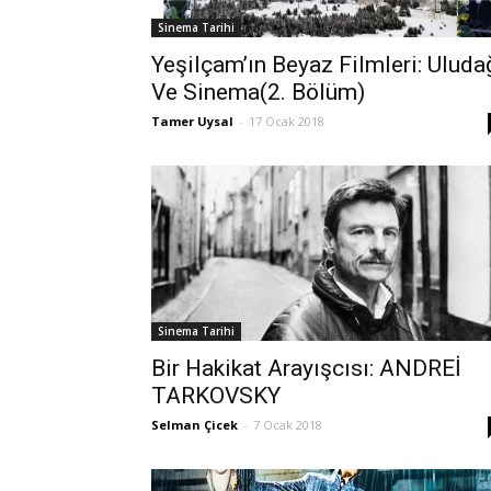
Sinema Tarihi
Yeşilçam’ın Beyaz Filmleri: Uluda
Ve Sinema(2. Bölüm)
Tamer Uysal
-
17 Ocak 2018
Sinema Tarihi
Bir Hakikat Arayışcısı: ANDREİ
TARKOVSKY
Selman Çicek
-
7 Ocak 2018