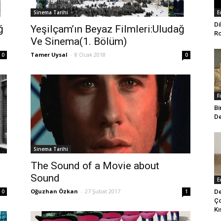
Sinema Tarihi
E
Di
ğ
Yeşilçam’ın Beyaz Filmleri:Uludağ
Ro
Ve Sinema(1. Bölüm)
Tamer Uysal
-
8 Ocak 2018
0
0
F
Bi
De
Sinema Tarihi
The Sound of a Movie about
Sound
E
Oğuzhan Özkan
-
27 Şubat 2017
De
0
1
Ço
Kı