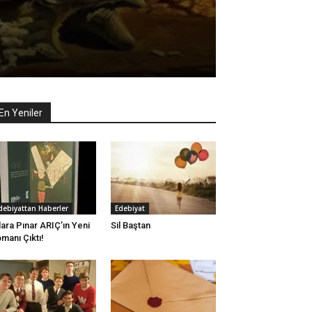
En Yeniler
debiyattan Haberler
Edebiyat
lara Pınar ARIÇ’ın Yeni
Sil Baştan
manı Çıktı!