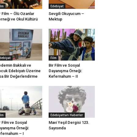
ilm
Edebiyat
r Film – Ölü Ozanlar
Sevgili Okuyucum –
rneği ve Okul Kültürü
Mektup
debiyat
Film
demin Bakkalı ve
Bir Film ve Sosyal
cuk Edebiyatı Üzerine
Dayanışma Örneği:
sa Bir Değerlendirme
Kefernahum – II
ilm
Edebiyattan Haberler
r Film ve Sosyal
Mavi Yeşil Dergisi 123.
yanışma Örneği:
Sayısında
fernahum – I