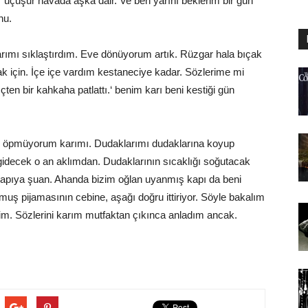
r uçuşur havada aşka dair. Ve ben yarını beklerim bir gün
nu.
ımı sıklaştırdım. Eve dönüyorum artık. Rüzgar hala bıçak
mak için. İçe içe vardım kestaneciye kadar. Sözlerime mi
 İçten bir kahkaha patlattı.‘ benim karı beni kestiği gün
eri öpmüyorum karımı. Dudaklarımı dudaklarına koyup
 gidecek o an aklımdan. Dudaklarının sıcaklığı soğutacak
 kapıya şuan. Ahanda bizim oğlan uyanmış kapı da beni
kmuş pijamasının cebine, aşağı doğru ittiriyor. Söyle bakalım
m. Sözlerini karım mutfaktan çıkınca anladım ancak.