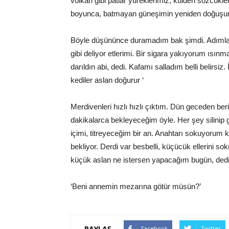
volkan gibi patlar yüreklerimiz, külden sözcükle
boyunca, batmayan güneşimin yeniden doğuşu
Böyle düşününce duramadım bak şimdi. Adımlar
gibi deliyor etlerimi. Bir sigara yakıyorum ısın
darıldın abi, dedi. Kafamı salladım belli belirsiz.
kediler aslan doğurur ‘
Merdivenleri hızlı hızlı çıktım. Dün geceden b
dakikalarca bekleyeceğim öyle. Her şey silinip
içimi, titreyeceğim bir an. Anahtarı sokuyorum
bekliyor. Derdi var besbelli, küçücük ellerini so
küçük aslan ne istersen yapacağım bugün, dedi
‘Beni annemin mezarına götür müsün?’
PAYLAŞ
Facebook
Twitter