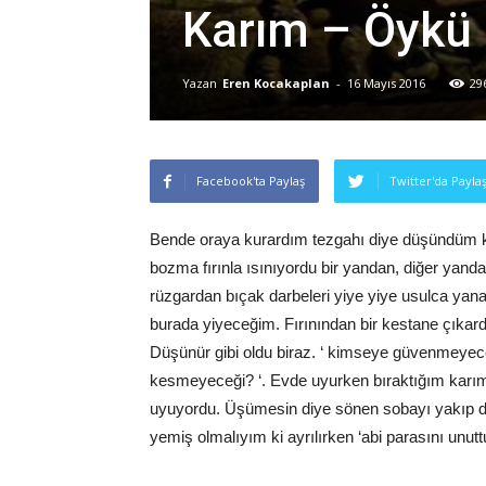
Karım – Öykü
Yazan
Eren Kocakaplan
-
16 Mayıs 2016
29
Facebook'ta Paylaş
Twitter'da Payla
Bende oraya kurardım tezgahı diye düşündüm k
bozma fırınla ısınıyordu bir yandan, diğer yandan 
rüzgardan bıçak darbeleri yiye yiye usulca yan
burada yiyeceğim. Fırınından bir kestane çıkar
Düşünür gibi oldu biraz. ‘ kimseye güvenmeyece
kesmeyeceği? ‘. Evde uyurken bıraktığım kar
uyuyordu. Üşümesin diye sönen sobayı yakıp d
yemiş olmalıyım ki ayrılırken ‘abi parasını unu