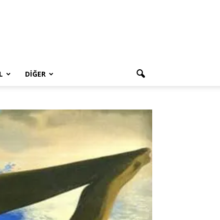
L
DIĞER