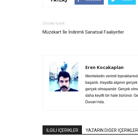
Önceki İçerik
Müzekart İle İndirimli Sanatsal Faaliyetler
Eren Kocakaplan
Memleketin verimli topraklarınd
başardı. Hayatta algının gerçek
gerçek olmayandır. Gerçek olm
daha keyifli bir hale bürünür. 
Duvarı’nda.
İLGİLİ İÇERİKLER
YAZARIN DİĞER İÇERİKLER