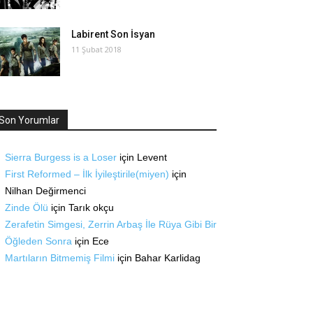
Labirent Son İsyan
11 Şubat 2018
Son Yorumlar
Sierra Burgess is a Loser
için
Levent
First Reformed – İlk İyileştirile(miyen)
için
Nilhan Değirmenci
Zinde Ölü
için
Tarık okçu
Zerafetin Simgesi, Zerrin Arbaş İle Rüya Gibi Bir
Öğleden Sonra
için
Ece
Martıların Bitmemiş Filmi
için
Bahar Karlidag