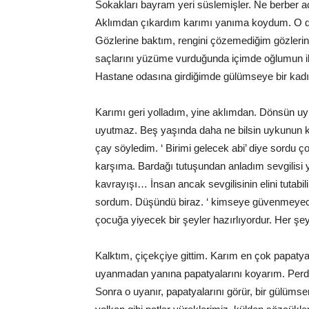
Sokakları bayram yeri süslemişler. Ne berber 
Aklımdan çıkardım karımı yanıma koydum. O da y
Gözlerine baktım, rengini çözemediğim gözleri
saçlarını yüzüme vurduğunda içimde oğlumun ilk
Hastane odasına girdiğimde gülümseye bir kadı
Karımı geri yolladım, yine aklımdan. Dönsün u
uyutmaz. Beş yaşında daha ne bilsin uykunun k
çay söyledim. ‘ Birimi gelecek abi’ diye sordu ço
karşıma. Bardağı tutuşundan anladım sevgilisi y
kavrayışı… İnsan ancak sevgilisinin elini tutabil
sordum. Düşündü biraz. ‘ kimseye güvenmeyece
çocuğa yiyecek bir şeyler hazırlıyordur. Her şey
Kalktım, çiçekçiye gittim. Karım en çok papatya
uyanmadan yanına papatyalarını koyarım. Perde
Sonra o uyanır, papatyalarını görür, bir gülümse