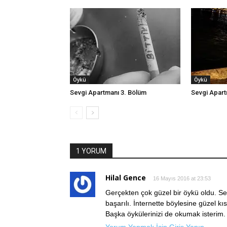
Öykü
Öykü
Sevgi Apartmanı 3. Bölüm
Sevgi Apart
1 YORUM
Hilal Gence
16 Mayıs 2016 at 23:53
Gerçekten çok güzel bir öykü oldu. Sev
başarılı. İnternette böylesine güzel k
Başka öykülerinizi de okumak isterim.