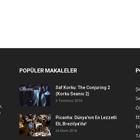
POPÜLER MAKALELER
P
Saf Korku: The Conjuring 2
Şi
(Korku Seansı 2)
S
3 Temmuz 2016
n,
Ö
a
Et
Picanha: Dünya’nın En Lezzetli
Eti, Brezilya’da!
Ed
24 Ekim 2016
Ta