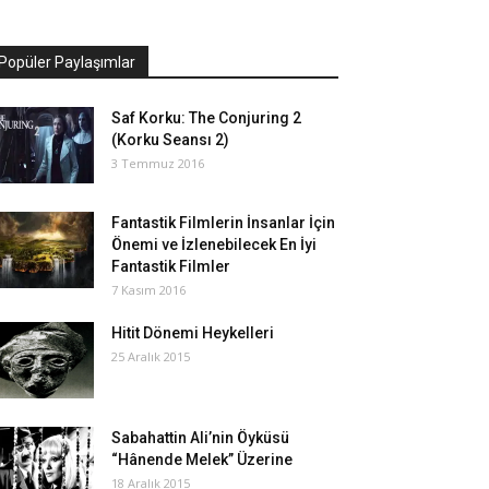
Popüler Paylaşımlar
Saf Korku: The Conjuring 2
(Korku Seansı 2)
3 Temmuz 2016
Fantastik Filmlerin İnsanlar İçin
Önemi ve İzlenebilecek En İyi
Fantastik Filmler
7 Kasım 2016
Hitit Dönemi Heykelleri
25 Aralık 2015
Sabahattin Ali’nin Öyküsü
“Hânende Melek” Üzerine
18 Aralık 2015