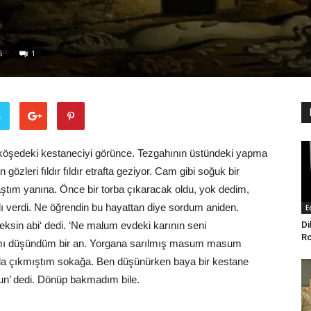
6
1
ş
öşedeki kestaneciyi görünce. Tezgahının üstündeki yapma
gözleri fıldır fıldır etrafta geziyor. Cam gibi soğuk bir
aştım yanına. Önce bir torba çıkaracak oldu, yok dedim,
dı verdi. Ne öğrendin bu hayattan diye sordum aniden.
E
Di
ksin abi‘ dedi. ‘Ne malum evdeki karının seni
Ro
ımı düşündüm bir an. Yorgana sarılmış masum masum
a çıkmıştım sokağa. Ben düşünürken baya bir kestane
ttun’ dedi. Dönüp bakmadım bile.