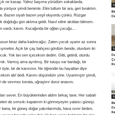
açık ne kasap. Yalnız başıma yürüdüm sokaklarda.
F
ürüyor şimdi benimle. Elini tuttum bir ara, geri bıraktım.
Bi
ne. Bazen siyah bazen yeşil oluyordu çünkü. Rüzgar
De
 doğduğu gün aklıma geldi. Nasıl silinir akıldan bilmem.
n vardı, karım. Kucağında bir oğlan çocuğu…
yusun biraz daha kadıncağız. Zaten çocuk uyanır az sonra
ıymetini. Açık bir çay bahçesi gördüm bende, oturdum iki
E
De
cuk. Yok lan sen içeceksin dedim. Gitti, getirdi, oturdu
Ço
ok. Varmış ama ayrılmış. Bir tutuşu var bardağı, bir
Kı
ir öyle, bir de karısının. Ne öğrendin bu hayattan diye
ksin abi’ dedi. Karımı düşündüm yine. Uyanmıştır şimdi,
i de sevmez kerata, uğraştırır durur anasını.
ları sever. En büyüklerinden aldım birkaç tane. Her sabah
F
leri de sımsıkı kapatırım ki görmeyeyim yalancı güneşi.
Bi
Da
r bana, bir güneş doğar yakınlarımda, hava ısınır birden,
Ke