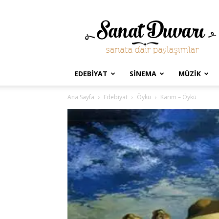
Sanat
Duvarı
EDEBIYAT
SINEMA
MÜZIK
Ana Sayfa
Edebiyat
Öykü
Karım – Öykü