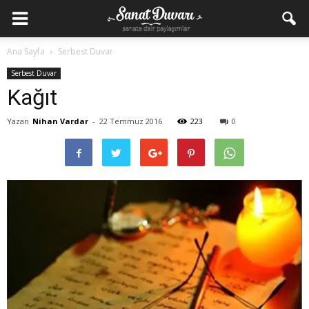
Ana Sayfa
Serbest Duvar
Serbest Duvar
Kağıt
Yazan
Nihan Vardar
-
22 Temmuz 2016
223
0