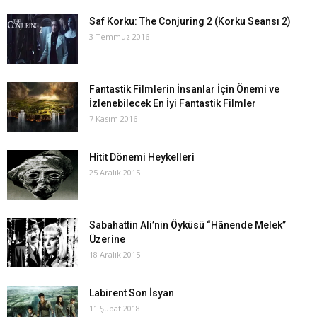
Saf Korku: The Conjuring 2 (Korku Seansı 2)
3 Temmuz 2016
Fantastik Filmlerin İnsanlar İçin Önemi ve
İzlenebilecek En İyi Fantastik Filmler
7 Kasım 2016
Hitit Dönemi Heykelleri
25 Aralık 2015
Sabahattin Ali’nin Öyküsü “Hânende Melek”
Üzerine
18 Aralık 2015
Labirent Son İsyan
11 Şubat 2018