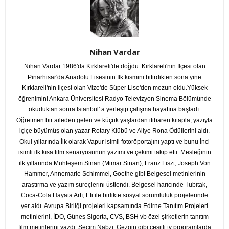
Nihan Vardar
Nihan Vardar 1986'da Kırklareli'de doğdu. Kırklareli'nin İlçesi olan
Pınarhisar'da Anadolu Lisesinin İlk kısmını bitirdikten sona yine
Kırklareli'nin ilçesi olan Vize'de Süper Lise'den mezun oldu.Yüksek
öğrenimini Ankara Üniversitesi Radyo Televizyon Sinema Bölümünde
okuduktan sonra İstanbul' a yerleşip çalışma hayatına başladı.
Öğretmen bir aileden gelen ve küçük yaşlardan itibaren kitapla, yazıyla
içiçe büyümüş olan yazar Rotary Klübü ve Aliye Rona Ödüllerini aldı.
Okul yıllarında İlk olarak Vapur isimli fotoröportajını yaptı ve bunu İnci
isimli ilk kısa film senaryosunun yazımı ve çekimi takip etti. Mesleğinin
ilk yıllarında Muhteşem Sinan (Mimar Sinan), Franz Liszt, Joseph Von
Hammer, Annemarie Schimmel, Goethe gibi Belgesel metinlerinin
araştırma ve yazım süreçlerini üstlendi. Belgesel haricinde Tubitak,
Coca-Cola Hayata Artı, Eti ile birlikte sosyal sorumluluk projelerinde
yer aldı. Avrupa Birliği projeleri kapsamında Edirne Tanıtım Projeleri
metinlerini, İDO, Güneş Sigorta, CVS, BSH vb özel şirketlerin tanıtım
film metinlerini yazdı. Seçim Nabzı, Gezgin gibi çeşitli tv programlarda