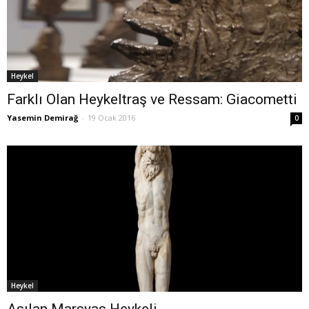
Heykel
Farklı Olan Heykeltraş ve Ressam: Giacometti
Yasemin Demirağ
-
19 Ocak 2016
0
Heykel
Asılan Marsyas Heykeli