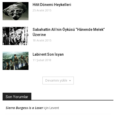
Hitit Dönemi Heykelleri
25 Aralık 2015
Sabahattin Ali’nin Öyküsü “Hânende Melek”
Üzerine
18 Aralık 2015
Labirent Son İsyan
11 Şubat 2018
Devamını yükle
Son Yorumlar
Sierra Burgess is a Loser
için
Levent