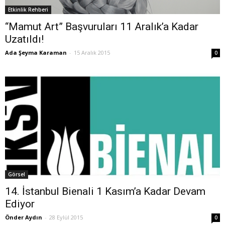
Etkinlik Rehberi
“Mamut Art” Başvuruları 11 Aralık’a Kadar
Uzatıldı!
Ada Şeyma Karaman
-
15 Aralık 2015
0
Görsel
14. İstanbul Bienali 1 Kasım’a Kadar Devam
Ediyor
Önder Aydın
-
28 Eylül 2015
0