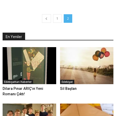
1
2
En Yeniler
Edebiyattan Haberler
Edebiyat
Dilara Pınar ARIÇ’ın Yeni
Sil Baştan
Romanı Çıktı!