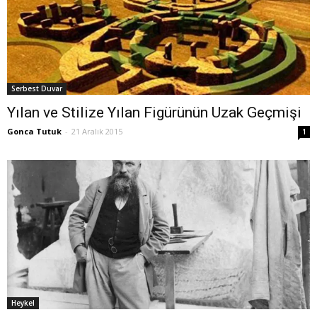
Serbest Duvar
Yılan ve Stilize Yılan Figürünün Uzak Geçmişi
Gonca Tutuk
-
21 Aralık 2015
1
Heykel