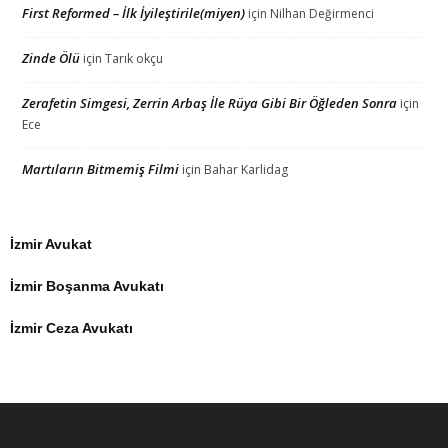
First Reformed – İlk İyileştirile(miyen)
için
Nilhan Değirmenci
Zinde Ölü
için
Tarık okçu
Zerafetin Simgesi, Zerrin Arbaş İle Rüya Gibi Bir Öğleden Sonra
için
Ece
Martıların Bitmemiş Filmi
için
Bahar Karlidag
İzmir Avukat
İzmir Boşanma Avukatı
İzmir Ceza Avukatı