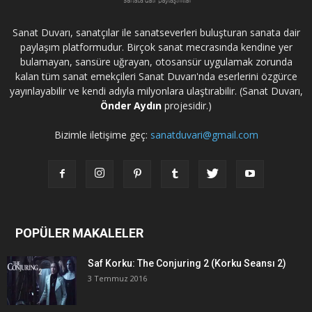
Sanat Duvarı, sanatçılar ile sanatseverleri buluşturan sanata dair
paylaşım platformudur. Birçok sanat mecrasında kendine yer
bulamayan, sansüre uğrayan, otosansür uygulamak zorunda
kalan tüm sanat emekçileri Sanat Duvarı'nda eserlerini özgürce
yayınlayabilir ve kendi adıyla milyonlara ulaştırabilir. (Sanat Duvarı,
Önder Aydın
projesidir.)
Bizimle iletişime geç:
sanatduvari@gmail.com
POPÜLER MAKALELER
Saf Korku: The Conjuring 2 (Korku Seansı 2)
3 Temmuz 2016