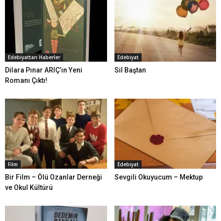
Edebiyattan Haberler
Edebiyat
Dilara Pınar ARIÇ’ın Yeni
Sil Baştan
Romanı Çıktı!
Film
Edebiyat
Bir Film – Ölü Ozanlar Derneği
Sevgili Okuyucum – Mektup
ve Okul Kültürü