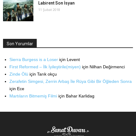
Labirent Son İsyan
11 Şubat 2018
Son Yorumlar
Sierra Burgess is a Loser
için
Levent
First Reformed – İlk İyileştirile(miyen)
için
Nilhan Değirmenci
Zinde Ölü
için
Tarık okçu
Zerafetin Simgesi, Zerrin Arbaş İle Rüya Gibi Bir Öğleden Sonra
için
Ece
Martıların Bitmemiş Filmi
için
Bahar Karlidag