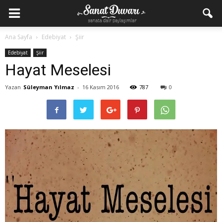
Ana Sayfa
Edebiyat
Şiir
Edebiyat
Şiir
Hayat Meselesi
Yazan
Süleyman Yılmaz
-
16 Kasım 2016
787
0