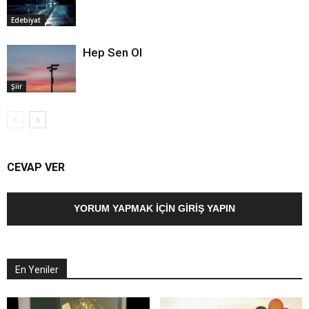
Edebiyat
Hep Sen Ol
Şiir
CEVAP VER
YORUM YAPMAK İÇIN GIRIŞ YAPIN
En Yeniler