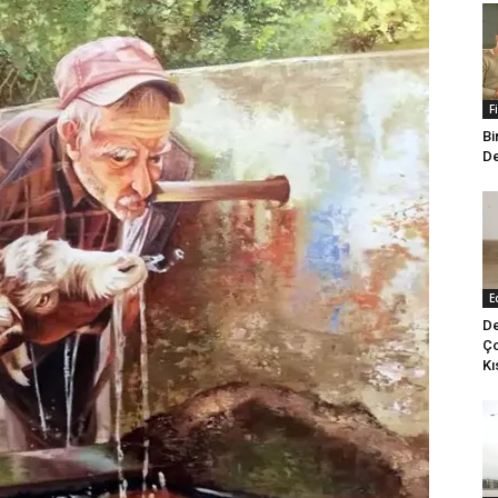
F
Bi
De
E
De
Ço
Kı