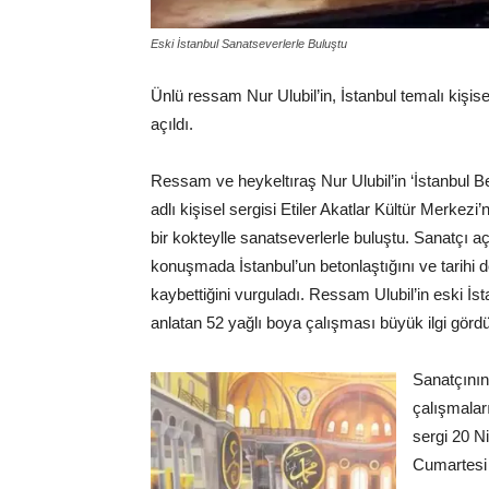
Eski İstanbul Sanatseverlerle Buluştu
Ünlü ressam Nur Ulubil’in, İstanbul temalı kişise
açıldı.
Ressam ve heykeltıraş Nur Ulubil’in ‘İstanbul
adlı kişisel sergisi Etiler Akatlar Kültür Merkezi
bir kokteylle sanatseverlerle buluştu. Sanatçı açı
konuşmada İstanbul’un betonlaştığını ve tarihi
kaybettiğini vurguladı. Ressam Ulubil’in eski İst
anlatan 52 yağlı boya çalışması büyük ilgi görd
Sanatçını
çalışmaları
sergi 20 N
Cumartesi 