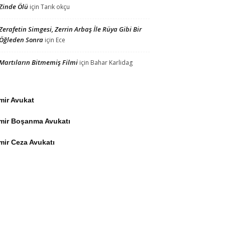
Zinde Ölü
için
Tarık okçu
Zerafetin Simgesi, Zerrin Arbaş İle Rüya Gibi Bir
Öğleden Sonra
için
Ece
Martıların Bitmemiş Filmi
için
Bahar Karlidag
mir Avukat
zmir Boşanma Avukatı
mir Ceza Avukatı