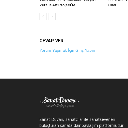
Versus Art Project’te!
Fuarı…
CEVAP VER
Yorum Yapmak İçin Giriş Yapın
Sanat Duvarı, sanatçılar ile sanatseverleri
buluşturan sanata dair paylaşım platformudur.