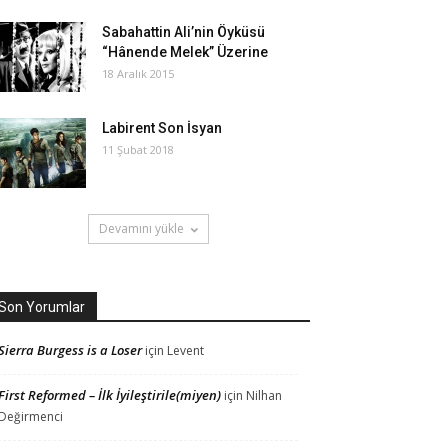
Sabahattin Ali’nin Öyküsü
“Hânende Melek” Üzerine
18 Aralık 2015
Labirent Son İsyan
11 Şubat 2018
Devamını yükle
Son Yorumlar
Sierra Burgess is a Loser
için
Levent
First Reformed – İlk İyileştirile(miyen)
için
Nilhan
Değirmenci