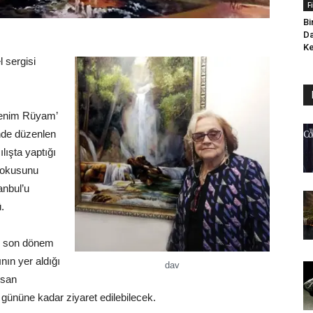
F
Bi
Da
Ke
l sergisi
 Benim Rüyam’
’nde düzenlen
lışta yaptığı
 dokusunu
anbul’u
ü.
n son dönem
nın yer aldığı
dav
isan
gününe kadar ziyaret edilebilecek.