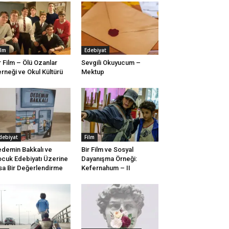
ilm
Edebiyat
r Film – Ölü Ozanlar
Sevgili Okuyucum –
rneği ve Okul Kültürü
Mektup
debiyat
Film
demin Bakkalı ve
Bir Film ve Sosyal
cuk Edebiyatı Üzerine
Dayanışma Örneği:
sa Bir Değerlendirme
Kefernahum – II