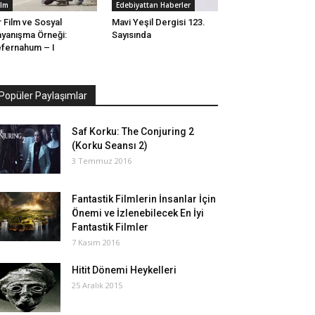
ilm
Edebiyattan Haberler
r Film ve Sosyal
Mavi Yeşil Dergisi 123.
yanışma Örneği:
Sayısında
fernahum – I
Popüler Paylaşımlar
Saf Korku: The Conjuring 2
(Korku Seansı 2)
3 Temmuz 2016
Fantastik Filmlerin İnsanlar İçin
Önemi ve İzlenebilecek En İyi
Fantastik Filmler
7 Kasım 2016
Hitit Dönemi Heykelleri
25 Aralık 2015