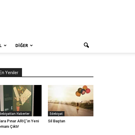
L
DIĞER
En Yeniler
debiyattan Haberler
Edebiyat
lara Pınar ARIÇ’ın Yeni
Sil Baştan
manı Çıktı!