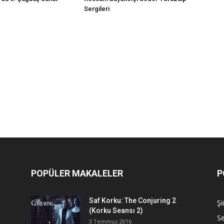
Sergileri
POPÜLER MAKALELER
P
Saf Korku: The Conjuring 2
Şi
(Korku Seansı 2)
S
3 Temmuz 2016