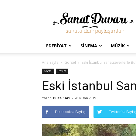
Sanat
Duvarı
EDEBIYAT
SINEMA
MÜZIK
Ana Sayfa
Görsel
Eski İstanbul Sanatseverlerle Bu
Görsel
Resim
Eski İstanbul Sa
Yazan
Buse Sarı
-
20 Nisan 2019
Facebook'ta Paylaş
Twitter'da Payla