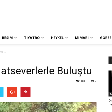
RESIM
TIYATRO
HEYKEL
MIMARI
GÖRSE
luştu
natseverlerle Buluştu
181
0
ş
E
Di
Ro