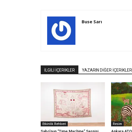
Buse Sarı
İLGİLİ İÇERİKLER
YAZARIN DİĞER İÇERİKLER
Etkinlik Rehberi
Resim
Sabo’nun “Time Machine” Sergisi
Ankara ATO’