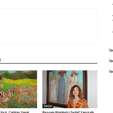
İz
İ
İ
İz
Resim
da 6. Çağdaş Sanat
Ressam Büyükelçi Sedef Yavuzalp