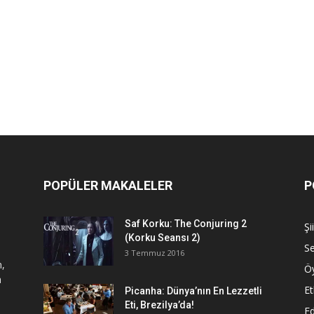
POPÜLER MAKALELER
P
Saf Korku: The Conjuring 2
Şi
(Korku Seansı 2)
S
3 Temmuz 2016
n,
Ö
a
Et
Picanha: Dünya’nın En Lezzetli
Eti, Brezilya’da!
Ed