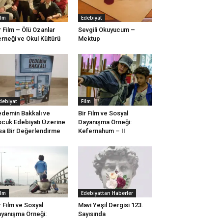
ilm
Edebiyat
r Film – Ölü Ozanlar
Sevgili Okuyucum –
rneği ve Okul Kültürü
Mektup
debiyat
Film
demin Bakkalı ve
Bir Film ve Sosyal
cuk Edebiyatı Üzerine
Dayanışma Örneği:
sa Bir Değerlendirme
Kefernahum – II
ilm
Edebiyattan Haberler
r Film ve Sosyal
Mavi Yeşil Dergisi 123.
yanışma Örneği:
Sayısında