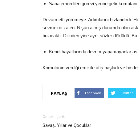
Sana emredilen görevi yerine getir komutan
Devam etti yürümeye. Adımlarını hızlandırdı. Hem
sevmezdi zaten. Nişan almış durumda olan askerle
bulacaktı. Dilinden yine aynı sözler döküldü. Bu
Kendi hayatlarında devrim yapamayanlar asl
Komutanın verdiği emir ile atış başladı ve bir de
PAYLAŞ
Facebook
Twitter
Önceki İçerik
Savaş, Yıllar ve Çocuklar