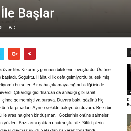
İle Başlar
5
0
ş
özüverdiler. Kızarmış görünen bileklerini ovuşturdu. Üstüne
başladı. Soğuktu. Hâlbuki ilk defa gelmiyordu bu eskimiş
liyordu bu sefer. Bir daha çıkamayacağını bildiği içinde
verdi. Çıkardığı gıcırtılardan da anladığı gibi rahat
E
Di
 içinde gelmemişti ya buraya. Duvara baktı gözünü hiç
Ro
zünü kırpmadan. Aynı o şekilde bakıyordu duvara. Belki bir
 ile arasına giren bir düşman. Gözlerinin önüne sahneler
 yüzleri. Bazılarını çoktan unutmuştu bile. Silik tiplerin
 duyar duymaz irkildi. Yataktan kalkarak toparlandı.