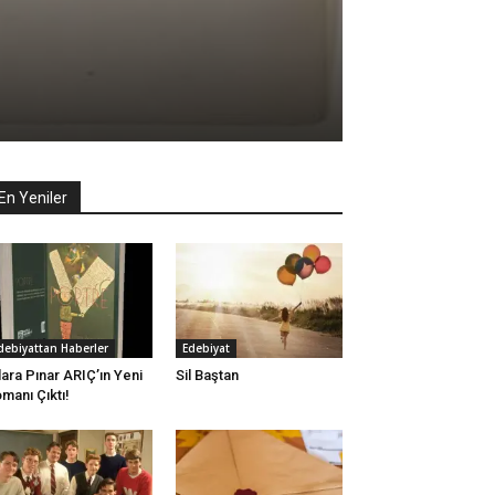
En Yeniler
debiyattan Haberler
Edebiyat
lara Pınar ARIÇ’ın Yeni
Sil Baştan
manı Çıktı!