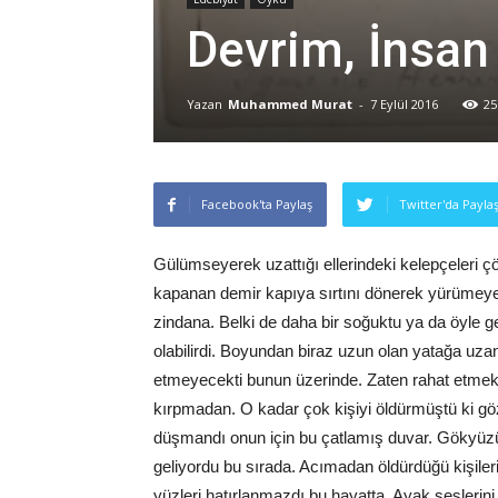
Devrim, İnsan 
Yazan
Muhammed Murat
-
7 Eylül 2016
25
Facebook'ta Paylaş
Twitter'da Payla
Gülümseyerek uzattığı ellerindeki kelepçeleri ç
kapanan demir kapıya sırtını dönerek yürümeye 
zindana. Belki de daha bir soğuktu ya da öyle ge
olabilirdi. Boyundan biraz uzun olan yatağa uzanı
etmeyecekti bunun üzerinde. Zaten rahat etmek
kırpmadan. O kadar çok kişiyi öldürmüştü ki gö
düşmandı onun için bu çatlamış duvar. Gökyüzü
geliyordu bu sırada. Acımadan öldürdüğü kişilerin
yüzleri hatırlanmazdı bu hayatta. Ayak seslerini