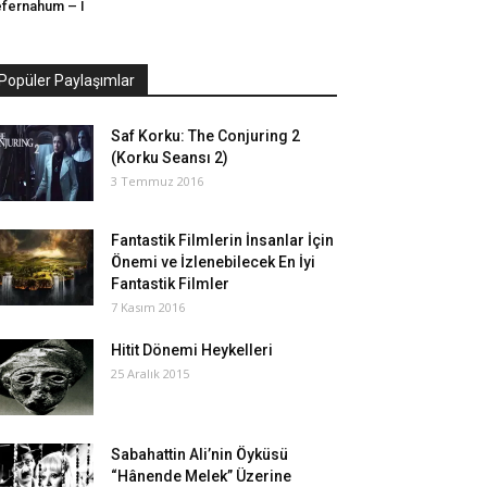
fernahum – I
Popüler Paylaşımlar
Saf Korku: The Conjuring 2
(Korku Seansı 2)
3 Temmuz 2016
Fantastik Filmlerin İnsanlar İçin
Önemi ve İzlenebilecek En İyi
Fantastik Filmler
7 Kasım 2016
Hitit Dönemi Heykelleri
25 Aralık 2015
Sabahattin Ali’nin Öyküsü
“Hânende Melek” Üzerine