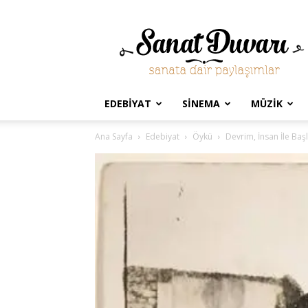
Sanat
Duvarı
EDEBIYAT
SINEMA
MÜZIK
Ana Sayfa
Edebiyat
Öykü
Devrim, İnsan İle Baş