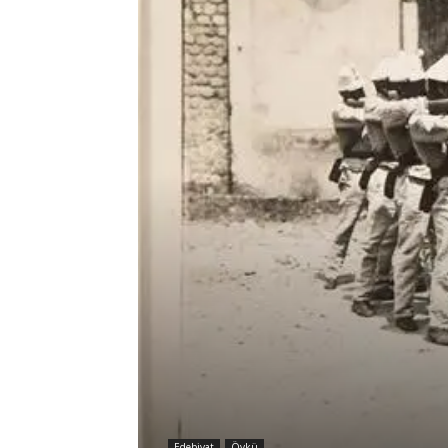
Edebiyat
Öykü