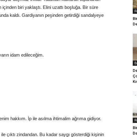
 içinden biri yaklaştı. Elini uzattı boşluğa. Bir süre
F
unda kaldı. Gardiyanın peşinden getirdiği sandalyeye
Bi
De
yarın idam edileceğim.
E
De
Ço
Kı
nim hakkım. İp ile asılma ihtimalim ağrıma gidiyor.
F
Bi
Da
ile çıktı zindandan. Bu kadar saygı gösterdiği kişinin