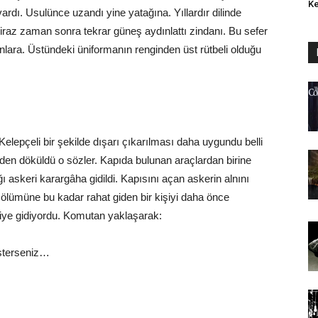
Ke
vardı. Usulünce uzandı yine yatağına. Yıllardır dilinde
iraz zaman sonra tekrar güneş aydınlattı zindanı. Bu sefer
nlara. Üstündeki üniformanın renginden üst rütbeli olduğu
 Kelepçeli bir şekilde dışarı çıkarılması daha uygundu belli
nden döküldü o sözler. Kapıda bulunan araçlardan birine
ığı askeri karargâha gidildi. Kapısını açan askerin alnını
i ölümüne bu kadar rahat giden bir kişiyi daha önce
riye gidiyordu. Komutan yaklaşarak:
İsterseniz…