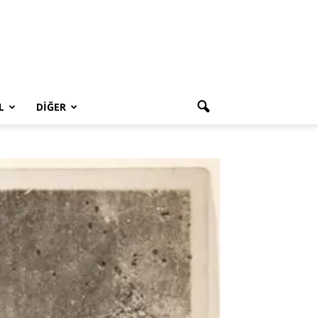
L
DIĞER