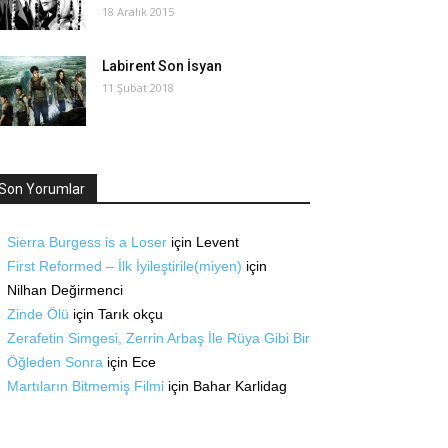
18 Aralık 2015
Labirent Son İsyan
11 Şubat 2018
Son Yorumlar
Sierra Burgess is a Loser
için
Levent
First Reformed – İlk İyileştirile(miyen)
için
Nilhan Değirmenci
Zinde Ölü
için
Tarık okçu
Zerafetin Simgesi, Zerrin Arbaş İle Rüya Gibi Bir
Öğleden Sonra
için
Ece
Martıların Bitmemiş Filmi
için
Bahar Karlidag