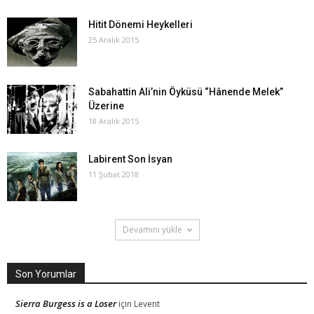
Hitit Dönemi Heykelleri
25 Aralık 2015
Sabahattin Ali’nin Öyküsü “Hânende Melek”
Üzerine
18 Aralık 2015
Labirent Son İsyan
11 Şubat 2018
Devamını yükle
Son Yorumlar
Sierra Burgess is a Loser
için
Levent