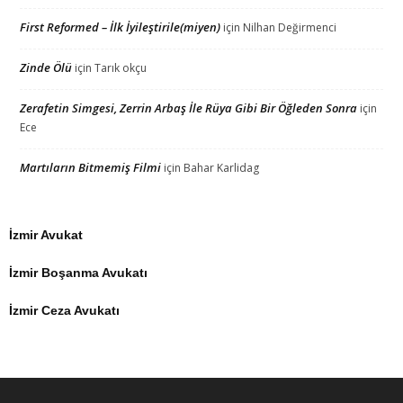
First Reformed – İlk İyileştirile(miyen)
için
Nilhan Değirmenci
Zinde Ölü
için
Tarık okçu
Zerafetin Simgesi, Zerrin Arbaş İle Rüya Gibi Bir Öğleden Sonra
için
Ece
Martıların Bitmemiş Filmi
için
Bahar Karlidag
İzmir Avukat
İzmir Boşanma Avukatı
İzmir Ceza Avukatı