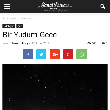
Ana Sayfa
Edebiyat
Edebiyat
Şiir
Bir Yudum Gece
Yazan
Semih Ataş
-
21 Şubat 2019
573
0