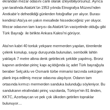
ekrandan mezar odasını canlı olarak izleyebiliyorsunuz. Ayrıca
yan tarafında Atatürk’ün 1953 yılında Etnografya Müzesi’nden
Anıtkabir’e defnedildiği günlerden fotoğraflar yer alıyor. Burası
kendinizi Ata’ya en yakın mesafede hissedeceğiniz yer oluyor.
Mezar odasının tam karşısı da Atatürk’ün vasiyetinde olduğu gibi
Türk Bayrağı ile birlikte Ankara Kalesi’ni görüyor.
Ata’nın kabri 40 tonluk yekpare mermerden yapılan, törenlerde
çelenk konulup, saygı duruşunda bulunulan, sembolik lahtin
yaklaşık 7 metre altına denk getirilecek şekilde yapılmış. Bronz
kapının ardından pirinç kapı açıldığında üç adet Türk bayrağıyla
beraber Selçuklu ve Osmanlı türbe mimarisi tarzında sekizgen
planlı inşa edilmiş mezar odasına ulaşılıyor. Odanın tam
ortasında kırmızı mermerden sanduka bulunduğu söyleniyor. Bu
sandukanın etrafındaki pirinç vazolarda, Türkiye’nin 81 ilinden,
KKTC, Azerbaycan ve pek çok ülkeden getirilen topraklar
bulunuyor…