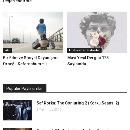
Değerlendirme
Film
Edebiyattan Haberler
Bir Film ve Sosyal Dayanışma
Mavi Yeşil Dergisi 123.
Örneği: Kefernahum – I
Sayısında
Popüler Paylaşımlar
Saf Korku: The Conjuring 2 (Korku Seansı 2)
3 Temmuz 2016