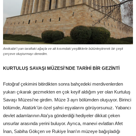
Anıtkabir’i yan taraftaki ağaçla ve alt kısımdaki yeşilliklerle bütünleştirerek bir çeşit
çerçeve oluşturmayı denedim.
KURTULUŞ SAVAŞI MÜZESİ’NDE TARİHİ BİR GEZİNTİ
Fotoğraf çekimini bitirdikten sonra bahçedeki merdivenlerden
yukarı çıkarak gezmekten en çok keyif aldığım yer olan Kurtuluş
Savaşı Müzesi’ne girdim. Müze 3 ayrı bölümden oluşuyor. Birinci
bölümde, Atatürk’ün özel şahsi eşyalarını görüyorsunuz. Yabancı
devlet adamlarının Ata’ya gönderdiği hediyeler dikkat çeken
unsurlar arasında yerini buluyor. Ayrıca, manevi evlatları Afet
İnan, Sabiha Gökçen ve Rukiye İnan’ın müzeye bağışladığı