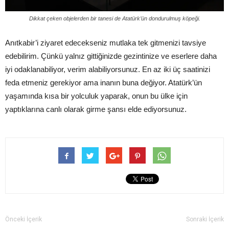
Dikkat çeken objelerden bir tanesi de Atatürk’ün dondurulmuş köpeği.
Anıtkabir’i ziyaret edecekseniz mutlaka tek gitmenizi tavsiye
edebilirim. Çünkü yalnız gittiğinizde gezintinize ve eserlere daha
iyi odaklanabiliyor, verim alabiliyorsunuz. En az iki üç saatinizi
feda etmeniz gerekiyor ama inanın buna değiyor. Atatürk’ün
yaşamında kısa bir yolculuk yaparak, onun bu ülke için
yaptıklarına canlı olarak girme şansı elde ediyorsunuz.
Önceki İçerik
Sonraki İçerik