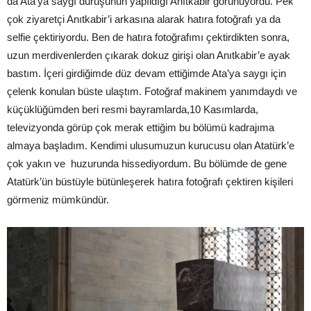
da Ata’ya saygı duruşunun yapıldığı Anıtkabir görünüyordu. Pek
çok ziyaretçi Anıtkabir’i arkasına alarak hatıra fotoğrafı ya da
selfie çektiriyordu. Ben de hatıra fotoğrafımı çektirdikten sonra,
uzun merdivenlerden çıkarak dokuz girişi olan Anıtkabir’e ayak
bastım. İçeri girdiğimde düz devam ettiğimde Ata’ya saygı için
çelenk konulan büste ulaştım. Fotoğraf makinem yanımdaydı ve
küçüklüğümden beri resmi bayramlarda,10 Kasımlarda,
televizyonda görüp çok merak ettiğim bu bölümü kadrajıma
almaya başladım. Kendimi ulusumuzun kurucusu olan Atatürk’e
çok yakın ve huzurunda hissediyordum. Bu bölümde de gene
Atatürk’ün büstüyle bütünleşerek hatıra fotoğrafı çektiren kişileri
görmeniz mümkündür.