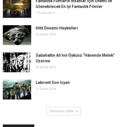
Fantastik Filmlerin İnsanlar İçin Önemi ve
İzlenebilecek En İyi Fantastik Filmler
7 Kasım 2016
Hitit Dönemi Heykelleri
25 Aralık 2015
Sabahattin Ali’nin Öyküsü “Hânende Melek”
Üzerine
18 Aralık 2015
Labirent Son İsyan
11 Şubat 2018
Devamını yükle