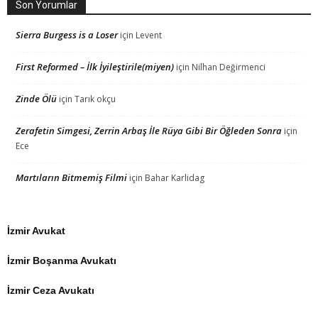
Son Yorumlar
Sierra Burgess is a Loser
için
Levent
First Reformed – İlk İyileştirile(miyen)
için
Nilhan Değirmenci
Zinde Ölü
için
Tarık okçu
Zerafetin Simgesi, Zerrin Arbaş İle Rüya Gibi Bir Öğleden Sonra
için
Ece
Martıların Bitmemiş Filmi
için
Bahar Karlidag
İzmir Avukat
İzmir Boşanma Avukatı
İzmir Ceza Avukatı