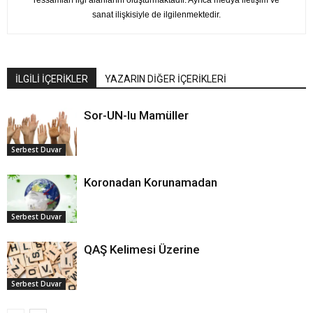
ressamları ilgi alanlarını oluşturmaktadır. Ayrıca medya iletişim ve
sanat ilişkisiyle de ilgilenmektedir.
İLGİLİ İÇERİKLER
YAZARIN DİĞER İÇERİKLERİ
Sor-UN-lu Mamüller
Serbest Duvar
Koronadan Korunamadan
Serbest Duvar
QAŞ Kelimesi Üzerine
Serbest Duvar