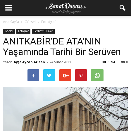
Ana Sayfa
Görsel
Fotoğraf
Görsel
Fotoğraf
Serbest Duvar
ANITKABİR’DE ATA’NIN
Yaşamında Tarihi Bir Serüven
Yazan
Ayşe Aycan Arıcan
-
24 Şubat 2018
1594
0