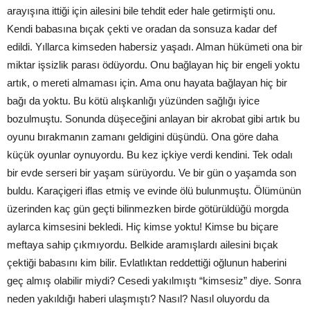
arayışına ittiği için ailesini bile tehdit eder hale getirmişti onu.
Kendi babasına bıçak çekti ve oradan da sonsuza kadar def
edildi. Yıllarca kimseden habersiz yaşadı. Alman hükümeti ona bir
miktar işsizlik parası ödüyordu. Onu bağlayan hiç bir engeli yoktu
artık, o mereti almaması için. Ama onu hayata bağlayan hiç bir
bağı da yoktu. Bu kötü alışkanlığı yüzünden sağlığı iyice
bozulmuştu. Sonunda düşeceğini anlayan bir akrobat gibi artık bu
oyunu bırakmanın zamanı geldigini düşündü. Ona göre daha
küçük oyunlar oynuyordu. Bu kez içkiye verdi kendini. Tek odalı
bir evde serseri bir yaşam sürüyordu. Ve bir gün o yaşamda son
buldu. Karaçigeri iflas etmiş ve evinde ölü bulunmuştu. Ölümünün
üzerinden kaç gün geçti bilinmezken birde götürüldüğü morgda
aylarca kimsesini bekledi. Hiç kimse yoktu! Kimse bu biçare
meftaya sahip çıkmıyordu. Belkide aramışlardı ailesini bıçak
çektiği babasını kim bilir. Evlatlıktan reddettiği oğlunun haberini
geç almış olabilir miydi? Cesedi yakılmıştı “kimsesiz” diye. Sonra
neden yakıldığı haberi ulaşmıştı? Nasıl? Nasıl oluyordu da