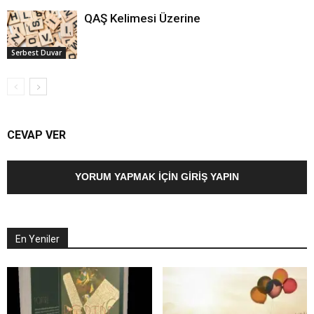
QAŞ Kelimesi Üzerine
Serbest Duvar
CEVAP VER
YORUM YAPMAK İÇIN GIRIŞ YAPIN
En Yeniler