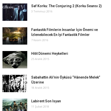
Saf Korku: The Conjuring 2 (Korku Seansı 2)
3 Temmuz 2016
Fantastik Filmlerin İnsanlar İçin Önemi ve
İzlenebilecek En İyi Fantastik Filmler
7 Kasım 2016
Hitit Dönemi Heykelleri
25 Aralık 2015
Sabahattin Ali’nin Öyküsü “Hânende Melek”
Üzerine
18 Aralık 2015
Labirent Son İsyan
11 Şubat 2018