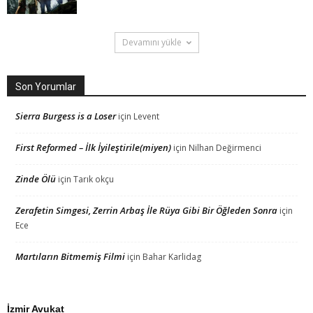
Devamını yükle
Son Yorumlar
Sierra Burgess is a Loser
için
Levent
First Reformed – İlk İyileştirile(miyen)
için
Nilhan Değirmenci
Zinde Ölü
için
Tarık okçu
Zerafetin Simgesi, Zerrin Arbaş İle Rüya Gibi Bir Öğleden Sonra
için
Ece
Martıların Bitmemiş Filmi
için
Bahar Karlidag
İzmir Avukat