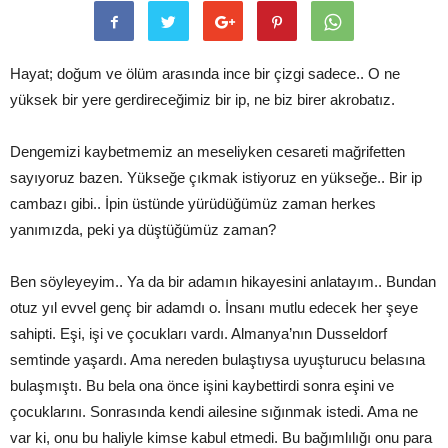
Hayat; doğum ve ölüm arasında ince bir çizgi sadece.. O ne
yüksek bir yere gerdireceğimiz bir ip, ne biz birer akrobatız.
Dengemizi kaybetmemiz an meseliyken cesareti mağrifetten
sayıyoruz bazen. Yükseğe çıkmak istiyoruz en yükseğe.. Bir ip
cambazı gibi.. İpin üstünde yürüdüğümüz zaman herkes
yanımızda, peki ya düştüğümüz zaman?
Ben söyleyeyim.. Ya da bir adamın hikayesini anlatayım.. Bundan
otuz yıl evvel genç bir adamdı o. İnsanı mutlu edecek her şeye
sahipti. Eşi, işi ve çocukları vardı. Almanya’nın Dusseldorf
semtinde yaşardı. Ama nereden bulaştıysa uyuşturucu belasına
bulaşmıştı. Bu bela ona önce işini kaybettirdi sonra eşini ve
çocuklarını. Sonrasında kendi ailesine sığınmak istedi. Ama ne
var ki, onu bu haliyle kimse kabul etmedi. Bu bağımlılığı onu para