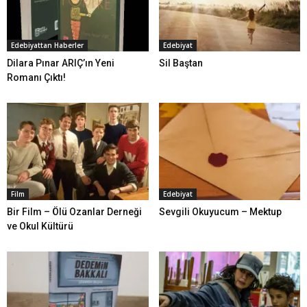
Edebiyattan Haberler
Edebiyat
Dilara Pınar ARIÇ’ın Yeni
Sil Baştan
Romanı Çıktı!
Film
Edebiyat
Bir Film – Ölü Ozanlar Derneği
Sevgili Okuyucum – Mektup
ve Okul Kültürü