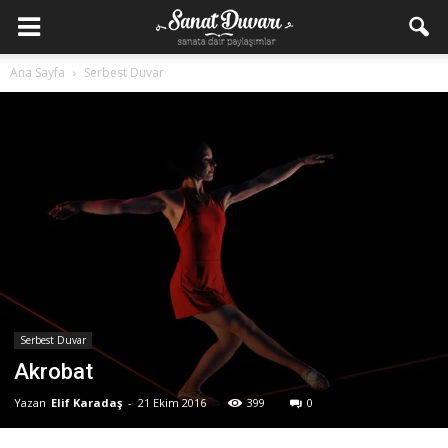
Ana Sayfa
Serbest Duvar
Serbest Duvar
Akrobat
Yazan
Elif Karadaş
-
21 Ekim 2016
399
0