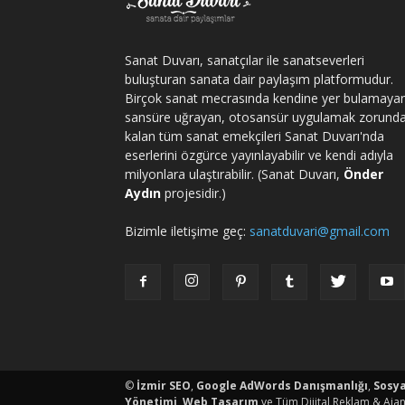
Sanat Duvarı, sanatçılar ile sanatseverleri
buluşturan sanata dair paylaşım platformudur.
Birçok sanat mecrasında kendine yer bulamaya
sansüre uğrayan, otosansür uygulamak zorund
kalan tüm sanat emekçileri Sanat Duvarı'nda
eserlerini özgürce yayınlayabilir ve kendi adıyla
milyonlara ulaştırabilir. (Sanat Duvarı,
Önder
Aydın
projesidir.)
Bizimle iletişime geç:
sanatduvari@gmail.com
porno
©
İzmir SEO
,
Google AdWords Danışmanlığı
,
Sosy
Yönetimi
,
Web Tasarım
ve Tüm Dijital Reklam & Ajan