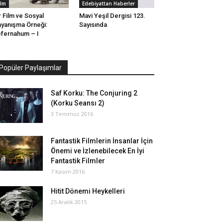
ilm
Edebiyattan Haberler
r Film ve Sosyal
Mavi Yeşil Dergisi 123.
yanışma Örneği:
Sayısında
fernahum – I
Popüler Paylaşımlar
Saf Korku: The Conjuring 2
(Korku Seansı 2)
3 Temmuz 2016
Fantastik Filmlerin İnsanlar İçin
Önemi ve İzlenebilecek En İyi
Fantastik Filmler
7 Kasım 2016
Hitit Dönemi Heykelleri
25 Aralık 2015