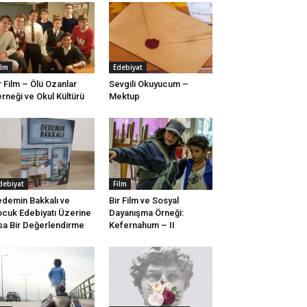
ilm
Edebiyat
r Film – Ölü Ozanlar
Sevgili Okuyucum –
rneği ve Okul Kültürü
Mektup
debiyat
Film
demin Bakkalı ve
Bir Film ve Sosyal
cuk Edebiyatı Üzerine
Dayanışma Örneği:
sa Bir Değerlendirme
Kefernahum – II