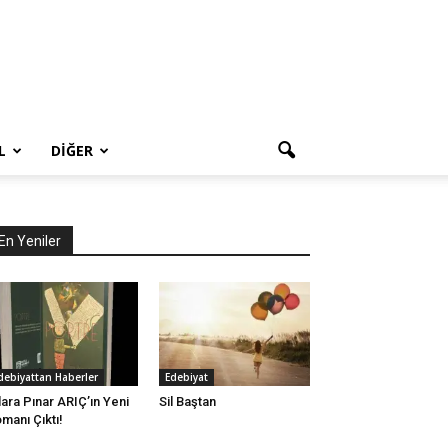
L
DIĞER
En Yeniler
debiyattan Haberler
Edebiyat
lara Pınar ARIÇ’ın Yeni
Sil Baştan
manı Çıktı!