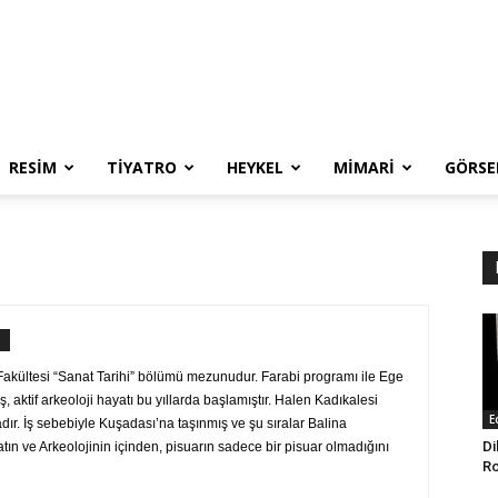
RESIM
TIYATRO
HEYKEL
MIMARI
GÖRSE
Fakültesi “Sanat Tarihi” bölümü mezunudur. Farabi programı ile Ege
aktif arkeoloji hayatı bu yıllarda başlamıştır. Halen Kadıkalesi
E
dır. İş sebebiyle Kuşadası’na taşınmış ve şu sıralar Balina
Di
ın ve Arkeolojinin içinden, pisuarın sadece bir pisuar olmadığını
Ro