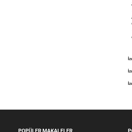
İz
İ
İz
POPÜLER MAKALELER
P