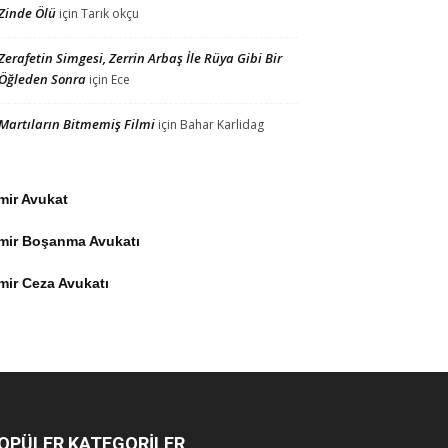
Zinde Ölü
için
Tarık okçu
Zerafetin Simgesi, Zerrin Arbaş İle Rüya Gibi Bir
Öğleden Sonra
için
Ece
Martıların Bitmemiş Filmi
için
Bahar Karlidag
mir Avukat
zmir Boşanma Avukatı
mir Ceza Avukatı
OPÜLER KATEGORİLER