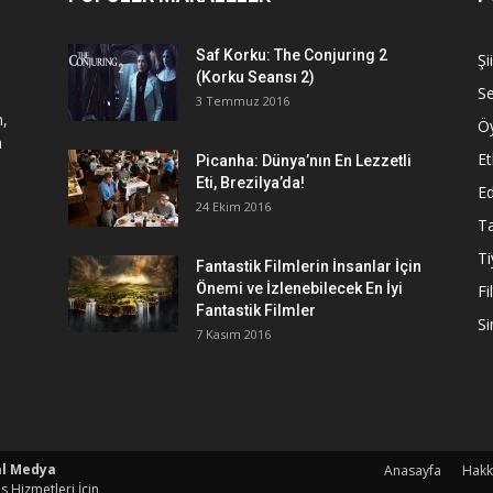
Saf Korku: The Conjuring 2
Şi
(Korku Seansı 2)
S
3 Temmuz 2016
n,
Ö
a
Et
Picanha: Dünya’nın En Lezzetli
Eti, Brezilya’da!
Ed
24 Ekim 2016
Ta
Ti
Fantastik Filmlerin İnsanlar İçin
Önemi ve İzlenebilecek En İyi
Fi
Fantastik Filmler
S
7 Kasım 2016
al Medya
Anasayfa
Hakk
s Hizmetleri İçin