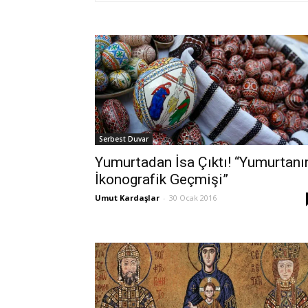
Serbest Duvar
Yumurtadan İsa Çıktı! “Yumurtanı
İkonografik Geçmişi”
Umut Kardaşlar
-
30 Ocak 2016