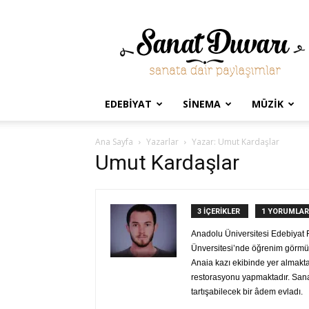
Sanat
Duvarı
EDEBIYAT
SINEMA
MÜZIK
Ana Sayfa
Yazarlar
Yazar: Umut Kardaşlar
Umut Kardaşlar
3 İÇERİKLER
1 YORUMLAR
Anadolu Üniversitesi Edebiyat 
Ünversitesi’nde öğrenim görmüş, 
Anaia kazı ekibinde yer almakta
restorasyonu yapmaktadır. Sanat
tartışabilecek bir âdem evladı.