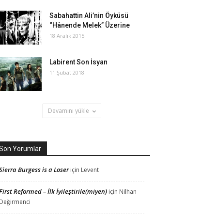
Sabahattin Ali’nin Öyküsü
“Hânende Melek” Üzerine
18 Aralık 2015
Labirent Son İsyan
11 Şubat 2018
Devamını yükle
Son Yorumlar
Sierra Burgess is a Loser
için
Levent
First Reformed – İlk İyileştirile(miyen)
için
Nilhan
Değirmenci