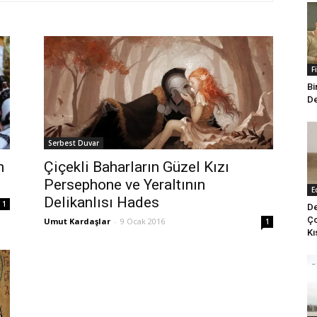
F
Bi
De
Serbest Duvar
Çiçekli Baharların Güzel Kızı
n
Persephone ve Yeraltının
E
Delikanlısı Hades
1
De
Ço
Umut Kardaşlar
-
9 Ocak 2016
1
Kı