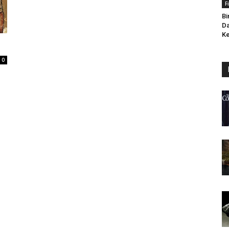
F
Bi
Da
Ke
0