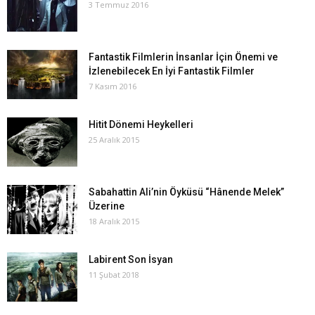
3 Temmuz 2016
Fantastik Filmlerin İnsanlar İçin Önemi ve
İzlenebilecek En İyi Fantastik Filmler
7 Kasım 2016
Hitit Dönemi Heykelleri
25 Aralık 2015
Sabahattin Ali’nin Öyküsü “Hânende Melek”
Üzerine
18 Aralık 2015
Labirent Son İsyan
11 Şubat 2018