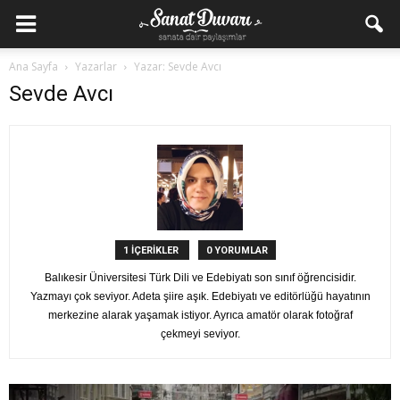
Ana Sayfa
Yazarlar
Yazar: Sevde Avcı
Sevde Avcı
1 İÇERİKLER
0 YORUMLAR
Balıkesir Üniversitesi Türk Dili ve Edebiyatı son sınıf öğrencisidir.
Yazmayı çok seviyor. Adeta şiire aşık. Edebiyatı ve editörlüğü hayatının
merkezine alarak yaşamak istiyor. Ayrıca amatör olarak fotoğraf
çekmeyi seviyor.