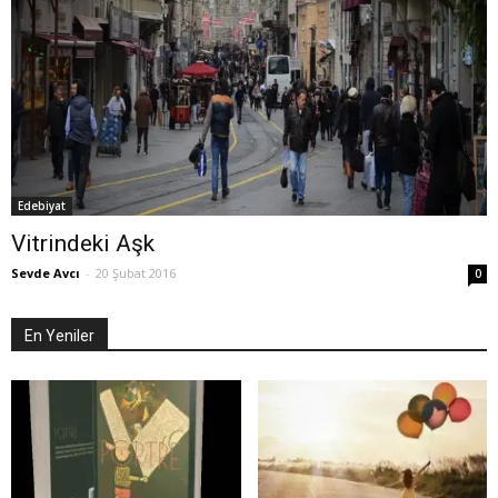
Edebiyat
Vitrindeki Aşk
Sevde Avcı
-
20 Şubat 2016
0
En Yeniler