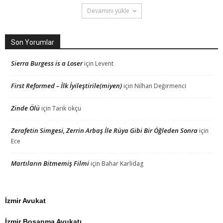
Devamını yükle
Son Yorumlar
Sierra Burgess is a Loser
için
Levent
First Reformed – İlk İyileştirile(miyen)
için
Nilhan Değirmenci
Zinde Ölü
için
Tarık okçu
Zerafetin Simgesi, Zerrin Arbaş İle Rüya Gibi Bir Öğleden Sonra
için
Ece
Martıların Bitmemiş Filmi
için
Bahar Karlidag
İzmir Avukat
İzmir Boşanma Avukatı