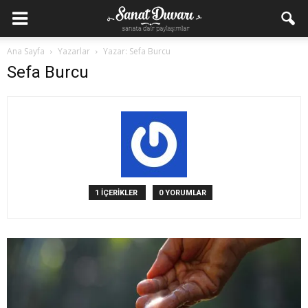
Ana Sayfa
Yazarlar
Yazar: Sefa Burcu
Sefa Burcu
1 İÇERİKLER
0 YORUMLAR