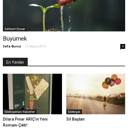
Serbest Duvar
Büyümek
Sefa Burcu
-
11 Mayıs 2016
0
En Yeniler
Edebiyattan Haberler
Edebiyat
Dilara Pınar ARIÇ’ın Yeni
Sil Baştan
Romanı Çıktı!