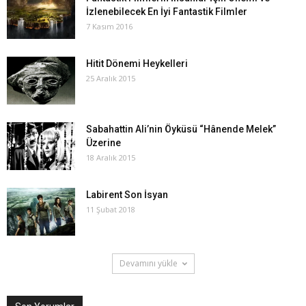
İzlenebilecek En İyi Fantastik Filmler
7 Kasım 2016
Hitit Dönemi Heykelleri
25 Aralık 2015
Sabahattin Ali’nin Öyküsü “Hânende Melek”
Üzerine
18 Aralık 2015
Labirent Son İsyan
11 Şubat 2018
Devamını yükle