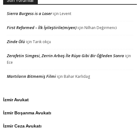
Son Yorumlar
Sierra Burgess is a Loser
için
Levent
First Reformed – İlk İyileştirile(miyen)
için
Nilhan Değirmenci
Zinde Ölü
için
Tarık okçu
Zerafetin Simgesi, Zerrin Arbaş İle Rüya Gibi Bir Öğleden Sonra
için
Ece
Martıların Bitmemiş Filmi
için
Bahar Karlidag
İzmir Avukat
İzmir Boşanma Avukatı
İzmir Ceza Avukatı