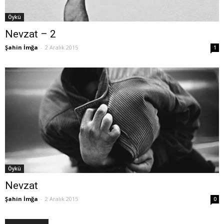
Öykü
Nevzat – 2
Şahin İmğa
-
2 Aralık 2015
1
Öykü
Nevzat
Şahin İmğa
-
2 Aralık 2015
0