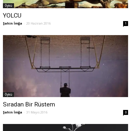
Öykü
YOLCU
Şahin İmğa
-
20 Haziran 2016
1
Öykü
Sıradan Bir Rüstem
Şahin İmğa
-
31 Mayıs 2016
0