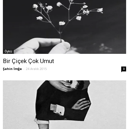
Öykü
Bir Çiçek Çok Umut
Şahin İmğa
-
24 Aralık 2015
0