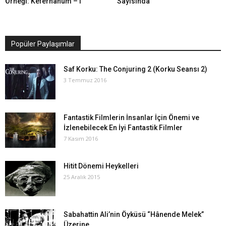
Örneği: Kefernahum – I
Sayısında
Popüler Paylaşımlar
Saf Korku: The Conjuring 2 (Korku Seansı 2)
3 Temmuz 2016
Fantastik Filmlerin İnsanlar İçin Önemi ve
İzlenebilecek En İyi Fantastik Filmler
7 Kasım 2016
Hitit Dönemi Heykelleri
25 Aralık 2015
Sabahattin Ali’nin Öyküsü “Hânende Melek”
Üzerine