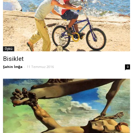
Öykü
Bisiklet
Şahin İmğa
-
11 Temmuz 2016
0