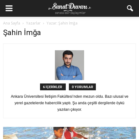
Ana Sayfa
Yazarlar
Yazar: Şahin İmğa
Şahin İmğa
6 İÇERİKLER
0 YORUMLAR
Ankara Üniversitesi İletişim Fakültesi’nden mezun oldu. Bazı ulusal ve
yerel gazetelerde habercilik yaptı. Şu anda çeşitli dergilerde öykü
yazıları çıkıyor.