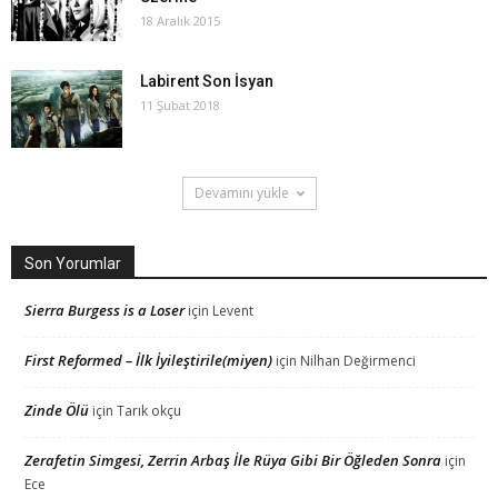
18 Aralık 2015
Labirent Son İsyan
11 Şubat 2018
Devamını yükle
Son Yorumlar
Sierra Burgess is a Loser
için
Levent
First Reformed – İlk İyileştirile(miyen)
için
Nilhan Değirmenci
Zinde Ölü
için
Tarık okçu
Zerafetin Simgesi, Zerrin Arbaş İle Rüya Gibi Bir Öğleden Sonra
için
Ece