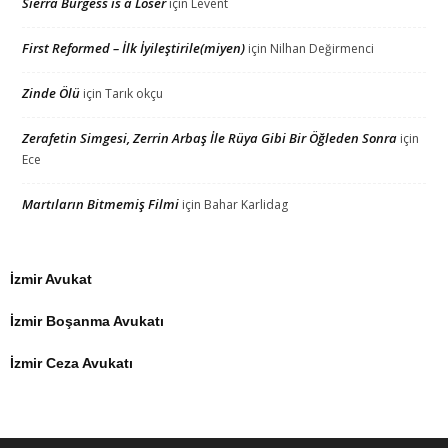
Sierra Burgess is a Loser
için
Levent
First Reformed – İlk İyileştirile(miyen)
için
Nilhan Değirmenci
Zinde Ölü
için
Tarık okçu
Zerafetin Simgesi, Zerrin Arbaş İle Rüya Gibi Bir Öğleden Sonra
için
Ece
Martıların Bitmemiş Filmi
için
Bahar Karlidag
İzmir Avukat
İzmir Boşanma Avukatı
İzmir Ceza Avukatı