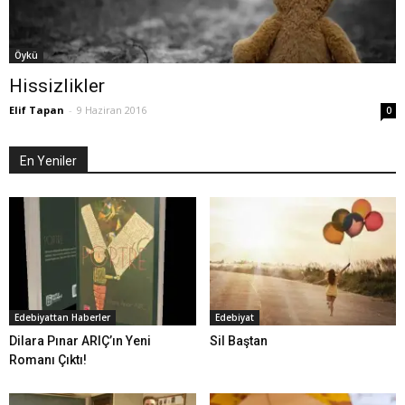
Öykü
Hissizlikler
Elif Tapan
-
9 Haziran 2016
0
En Yeniler
Edebiyattan Haberler
Edebiyat
Dilara Pınar ARIÇ’ın Yeni
Sil Baştan
Romanı Çıktı!