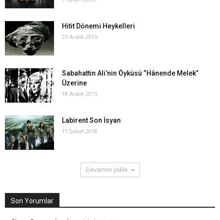
Hitit Dönemi Heykelleri
25 Aralık 2015
Sabahattin Ali’nin Öyküsü “Hânende Melek”
Üzerine
18 Aralık 2015
Labirent Son İsyan
11 Şubat 2018
Devamını yükle
Son Yorumlar