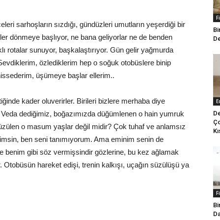
F
eri sarhoşların sızdığı, gündüzleri umutların yeşerdiği bir
Bi
ekler dönmeye başlıyor, ne bana geliyorlar ne de benden
De
rklı rotalar sunuyor, başkalaştırıyor. Gün gelir yağmurda
Sevdiklerim, özlediklerim hep o soğuk otobüslere binip
 hissederim, üşümeye başlar ellerim..
ttiğinde kader oluverirler. Birileri bizlere merhaba diye
E
De
r. Veda dediğimiz, boğazımızda düğümlenen o hain yumruk
Ço
süzülen o masum yaşlar değil midir? Çok tuhaf ve anlamsız
Kı
imsin, ben seni tanımıyorum. Ama eminim senin de
e benim gibi söz vermişsindir gözlerine, bu kez ağlamak
r. Otobüsün hareket edişi, trenin kalkışı, uçağın süzülüşü ya
F
Bi
Da