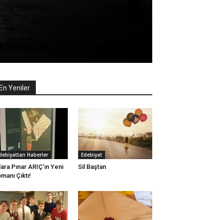
En Yeniler
debiyattan Haberler
Edebiyat
lara Pınar ARIÇ’ın Yeni
Sil Baştan
manı Çıktı!