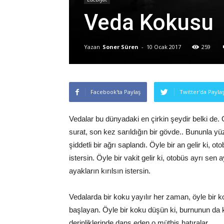
Veda Kokusu
Yazan
Soner Süren
-
10 Ocak 2017
259
Facebook'ta Paylaş
Twitter'da Payla
Vedalar bu dünyadaki en çirkin şeydir belki de.
surat, son kez sarıldığın bir gövde.. Bununla 
şiddetli bir ağrı saplandı. Öyle bir an gelir ki, 
istersin. Öyle bir vakit gelir ki, otobüs ayrı sen ay
ayakların kırılsın istersin.
Vedalarda bir koku yayılır her zaman, öyle bir 
başlayan. Öyle bir koku düşün ki, burnunun da kal
derinliklerinde dans eden o müthiş hatıralar..