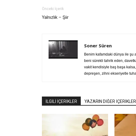
Önceki İçerik
Yalnızlık – Şiir
Soner Süren
Benim kafamdaki dünya ile şu a
beni sürekli tahrik eden, dave
vakit kendisiyle baş başa kals
depreşen, zihni ekseriyetle tuh
İLGİLİ İÇERİKLER
YAZARIN DİĞER İÇERİKLER