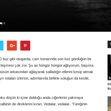
0
ş
 O buz gibi otogarda, cam kenarında son kez gördüğün bir
yüzleşmesi çok zor. Şu an hüngür hüngür ağlıyorum, başıma
otobüsün arkasından ağlayarak salladığın ellerini kesip atmak
rı rotaları izlersin, adımlarınla birlikte soluğun da kesilir,
E
Di
Ro
koku düşün ki içine dolduğu anda ciğerlerini yakmaya
binin de direklerini kıran. Vedalar, vedalar.. Yüreğinin