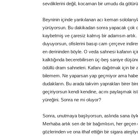
sevdiklerini değil, kocaman bir umudu da götürüy
Beyninin içinde yankılanan acı keman sololarıyla
yürüyorsun. Bu dakikadan sonra yapacak çok da
kaybetmiş ve çaresiz kalmış bir adamsın artık
duyuyorsun, ofislerini basıp cam çerçeve indire
en derininden böyle. O veda sahnesi kafanın iç
kalktığında becerebilirsen üç-beş saniye düşünc
ödüllü dram sahneleri. Kafanı dağıtmak için bir 
bilemem. Ne yaparsan yap geçmiyor ama haberin o
dudakların. Bu arada takvim yaprakları birer bi
geçiriyorsun kendi kendine, acını paylaşmak i
yüreğini. Sonra ne mi oluyor?
Sonra, unutmaya başlıyorsun, aslında sana öyle
Merhaba artık sen de bir bağımlısın, her geçen
gözlerinden ve ona ithaf ettiğin bir sigara ateş