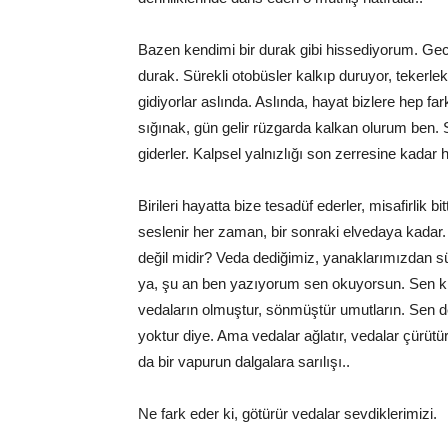
Bazen kendimi bir durak gibi hissediyorum. Gecel
durak. Sürekli otobüsler kalkıp duruyor, tekerl
gidiyorlar aslında. Aslında, hayat bizlere hep fa
sığınak, gün gelir rüzgarda kalkan olurum ben. 
giderler. Kalpsel yalnızlığı son zerresine kadar
Birileri hayatta bize tesadüf ederler, misafirlik bi
seslenir her zaman, bir sonraki elvedaya kada
değil midir? Veda dediğimiz, yanaklarımızdan 
ya, şu an ben yazıyorum sen okuyorsun. Sen k
vedaların olmuştur, sönmüştür umutların. Sen d
yoktur diye. Ama vedalar ağlatır, vedalar çürütü
da bir vapurun dalgalara sarılışı..
Ne fark eder ki, götürür vedalar sevdiklerimizi.