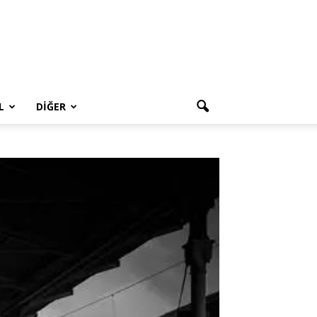
L
DIĞER