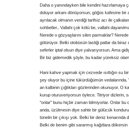
Daha o yanındayken bile kendini hazırlamaya ç
doluyor arkanı dönüyorsun, göğüs kafesine bir 
ayrılacak olmanın verdiği tarifsiz acı ile çalkala
sohbetler.. Vallahi çok kötü be, vallahi dayanı
Nerede o gözyaşlarını silen parmaklar? Nerede 
götürüyor. Belki otobüsün lastiği patlar da biraz 
seferler iptal olsun diye yalvarıyorsun. Ama gid
Bir biz gidemedik şöyle, bu kadar yüreksiz ola
Hani kahve yapmak için cezvede ısıttığın su bir
şey oluyor bu içine tükürdüğümün vedalarında. V
an kalbinin çığlıkları gözlerinden okunuyor. O 
kurup oturuveriyorsun öylece. Titriyor dizlerin,
“onlar” bunu hiçbir zaman bilmiyorlar. Onlar bu d
anda, üzülmesin diye sahte bir gülücük konduru
tünelin bir çıkışı yok. Belki bir deniz kenarında d
Belki de benim gibi sararmış kağıtlara dökersin