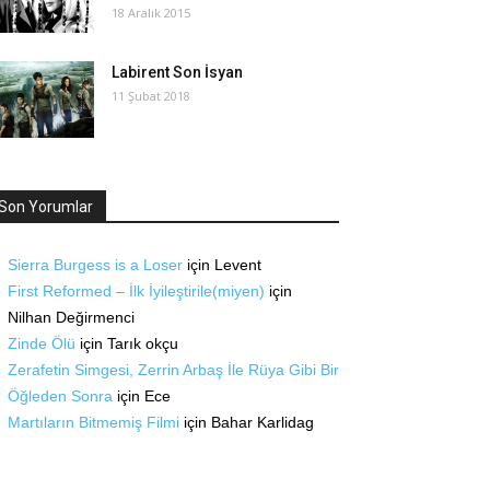
18 Aralık 2015
Labirent Son İsyan
11 Şubat 2018
Son Yorumlar
Sierra Burgess is a Loser
için
Levent
First Reformed – İlk İyileştirile(miyen)
için
Nilhan Değirmenci
Zinde Ölü
için
Tarık okçu
Zerafetin Simgesi, Zerrin Arbaş İle Rüya Gibi Bir
Öğleden Sonra
için
Ece
Martıların Bitmemiş Filmi
için
Bahar Karlidag