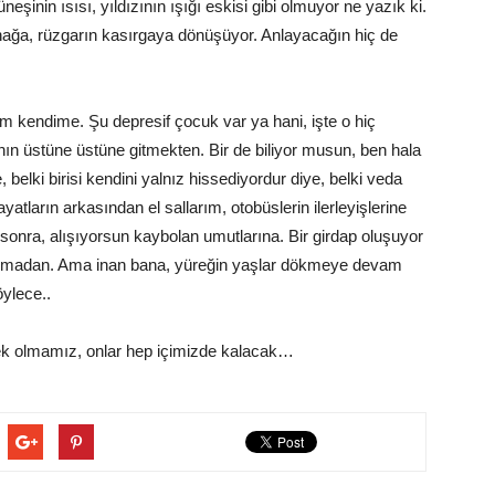
şinin ısısı, yıldızının ışığı eskisi gibi olmuyor ne yazık ki.
ağa, rüzgarın kasırgaya dönüşüyor. Anlayacağın hiç de
m kendime. Şu depresif çocuk var ya hani, işte o hiç
n üstüne üstüne gitmekten. Bir de biliyor musun, ben hala
 belki birisi kendini yalnız hissediyordur diye, belki veda
atların arkasından el sallarım, otobüslerin ilerleyişlerine
 sonra, alışıyorsun kaybolan umutlarına. Bir girdap oluşuyor
durmadan. Ama inan bana, yüreğin yaşlar dökmeye devam
öylece..
ek olmamız, onlar hep içimizde kalacak…