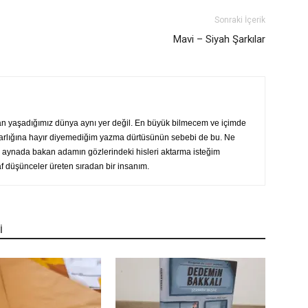
Sonraki İçerik
Mavi – Siyah Şarkılar
n yaşadığımız dünya aynı yer değil. En büyük bilmecem ve içimde
tkarlığına hayır diyemediğim yazma dürtüsünün sebebi de bu. Ne
a, aynada bakan adamın gözlerindeki hisleri aktarma isteğim
af düşünceler üreten sıradan bir insanım.
İ