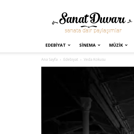
Sanat
Duvarı
EDEBIYAT
SINEMA
MÜZIK
Ana Sayfa
Edebiyat
Veda Kokusu