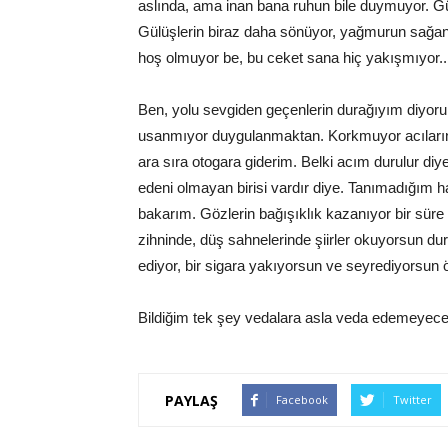
aslında, ama inan bana ruhun bile duymuyor. Güne
Gülüşlerin biraz daha sönüyor, yağmurun sağan
hoş olmuyor be, bu ceket sana hiç yakışmıyor..
Ben, yolu sevgiden geçenlerin durağıyım diyoru
usanmıyor duygulanmaktan. Korkmuyor acılarını
ara sıra otogara giderim. Belki acım durulur diye,
edeni olmayan birisi vardır diye. Tanımadığım hay
bakarım. Gözlerin bağışıklık kazanıyor bir süre
zihninde, düş sahnelerinde şiirler okuyorsun 
ediyor, bir sigara yakıyorsun ve seyrediyorsun 
Bildiğim tek şey vedalara asla veda edemeyec
PAYLAŞ
Facebook
Twitter