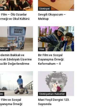
ilm
Edebiyat
r Film – Ölü Ozanlar
Sevgili Okuyucum –
rneği ve Okul Kültürü
Mektup
debiyat
Film
demin Bakkalı ve
Bir Film ve Sosyal
cuk Edebiyatı Üzerine
Dayanışma Örneği:
sa Bir Değerlendirme
Kefernahum – II
ilm
Edebiyattan Haberler
r Film ve Sosyal
Mavi Yeşil Dergisi 123.
yanışma Örneği:
Sayısında