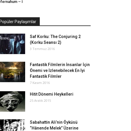
fernahum – I
Popüler Paylaşımlar
Saf Korku: The Conjuring 2
(Korku Seansı 2)
3 Temmuz 2016
Fantastik Filmlerin İnsanlar İçin
Önemi ve İzlenebilecek En İyi
Fantastik Filmler
7 Kasım 2016
Hitit Dönemi Heykelleri
25 Aralık 2015
Sabahattin Ali’nin Öyküsü
“Hânende Melek” Üzerine