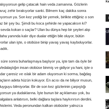
Ke
alışıyorsun gelip çatacak hain veda zamanına. Gözlerin
avuç zehir bırakıyorlar sanki. Bilmem kaç dakika sonra
nıyorsun ya. Son kez yediği bir yemek, birlikte ettiğiniz o son
lmaz bir şey bu. Şimdi bu koca şehirde ne yapacaksın ki?
sevda kokan o saçlar? Ulan bu dünya hep bir şeyleri alıp
daha yanında kalır diye dualar ettiğin bile oluyor, bütün
iyorlar ulan işte, o otobüse binip yavaş yavaş kayboluyorlar.
madık.
 süre sonra buharlaşmaya başlıyor ya, işte tam da öyle bir
edalaştığın insan otobüse binmiş ve gidiyor ya hani, işte o
kadar çaresiz ve ıslak bir adam oluyorsun ki sorma, bağdaş
 saçların adeta hüzün kokuyor. En acısı da ne biliyor musun,
uyguyu bilmiyorlar. Bir de son kez gözlerinin çarpıştığı
yorsun ya dudaklarına. İşte bunun bir açıklaması yok, bu
algalara anlatırsın, belki dağlara taşlara haykırırsın derdini.
 hislerini. Veda peronundan kalkan otobüsler yalnızca