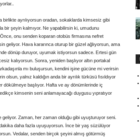
orlar..
 birlikte ayrılıyorsun oradan, sokaklarda kimsesiz gibi
 bir şeyin kalmıyor. Ne yapabilirsin ki, umudunu
. Önce, onu senden koparan otobüs firmasına nefret
sin geliyor. Hava kararınca oturup bir güzel ağlıyorsun, ama
inde dönüp duruyor, uyumak istiyorsun sadece. Ertesi gün
esiz kalıyorsun. Sonra, yeniden başlıyor altın portakal
arkadaşınla mı buluşursun, kendini işine gücüne mi verirsin
lsun, yalnız kaldığın anda bir ayrılık türküsü fısıldıyor
rer dökülmeye başlıyor. Hafta ve ay dönümlerinde iç
stedikçe kimsenin seni anlamayacağı duygusu yıpratıyor
 geliyor. Zaman, her zaman olduğu gibi uyuşturuyor seni.
 dakika daha fazla uyuşuyorsun. İnce bir yaş süzülüyor
liyorsun. Vedalar, senden birçok şeyini almış götürmüş