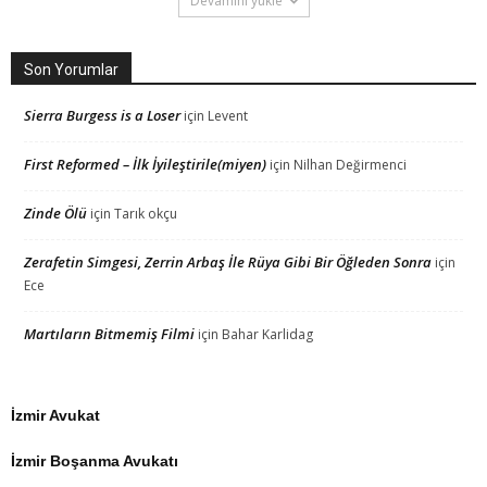
Devamını yükle
Son Yorumlar
Sierra Burgess is a Loser
için
Levent
First Reformed – İlk İyileştirile(miyen)
için
Nilhan Değirmenci
Zinde Ölü
için
Tarık okçu
Zerafetin Simgesi, Zerrin Arbaş İle Rüya Gibi Bir Öğleden Sonra
için
Ece
Martıların Bitmemiş Filmi
için
Bahar Karlidag
İzmir Avukat
İzmir Boşanma Avukatı