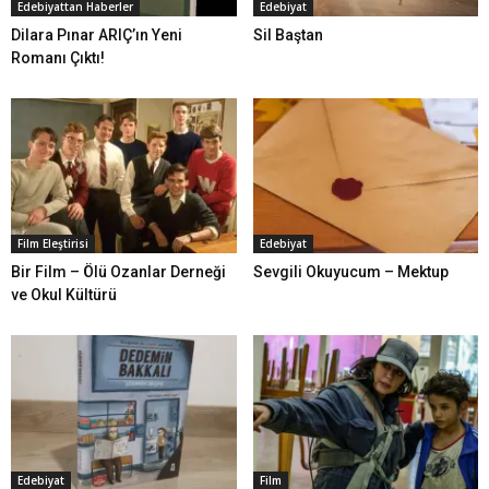
Edebiyattan Haberler
Edebiyat
Dilara Pınar ARIÇ’ın Yeni
Sil Baştan
Romanı Çıktı!
Film Eleştirisi
Edebiyat
Bir Film – Ölü Ozanlar Derneği
Sevgili Okuyucum – Mektup
ve Okul Kültürü
Edebiyat
Film