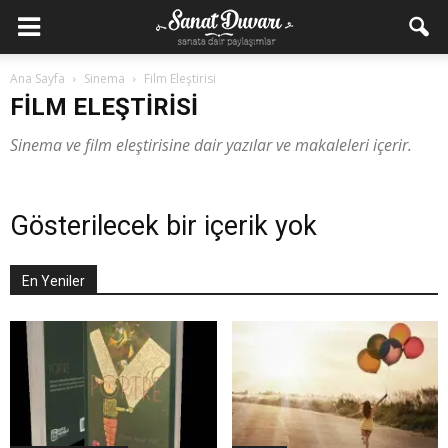
Ana Sayfa
Sinema
Film Eleştirisi
FILM ELEŞTIRISI
Sinema ve film eleştirisine dair yazılar ve makaleleri içerir.
Gösterilecek bir içerik yok
En Yeniler