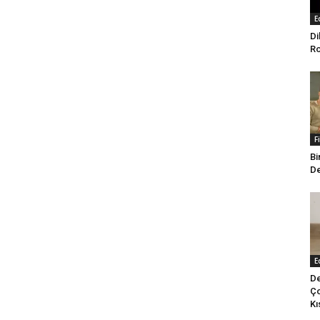
E
Di
Ro
F
Bi
De
E
De
Ço
Kı