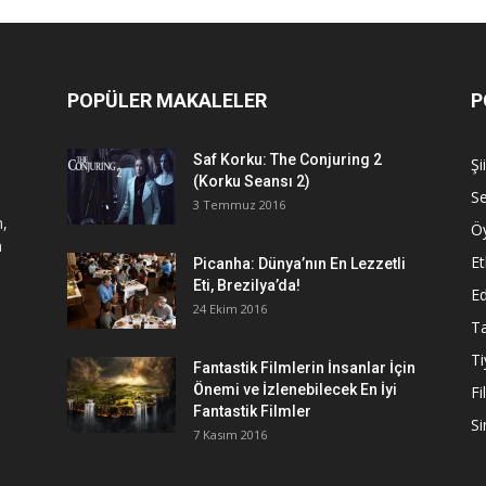
POPÜLER MAKALELER
P
Saf Korku: The Conjuring 2
Şi
(Korku Seansı 2)
S
3 Temmuz 2016
n,
Ö
a
Et
Picanha: Dünya’nın En Lezzetli
Eti, Brezilya’da!
Ed
24 Ekim 2016
Ta
Ti
Fantastik Filmlerin İnsanlar İçin
Önemi ve İzlenebilecek En İyi
Fi
Fantastik Filmler
S
7 Kasım 2016