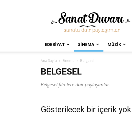
Sanat
Duvarı
EDEBIYAT
SINEMA
MÜZIK
Ana Sayfa
Sinema
Belgesel
BELGESEL
Belgesel filmlere dair paylaşımlar.
Gösterilecek bir içerik yok