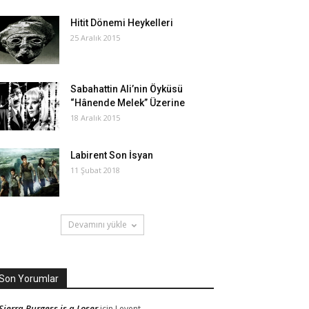
Hitit Dönemi Heykelleri
25 Aralık 2015
Sabahattin Ali’nin Öyküsü
“Hânende Melek” Üzerine
18 Aralık 2015
Labirent Son İsyan
11 Şubat 2018
Devamını yükle
Son Yorumlar
Sierra Burgess is a Loser
için
Levent