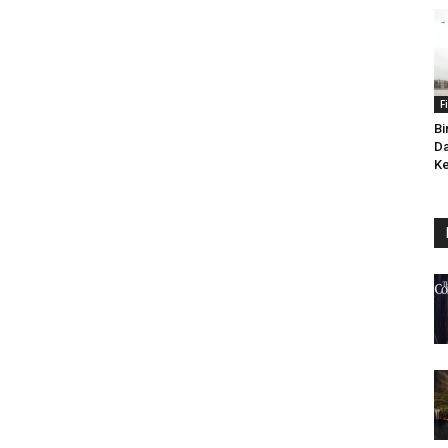
F
Bi
Da
Ke