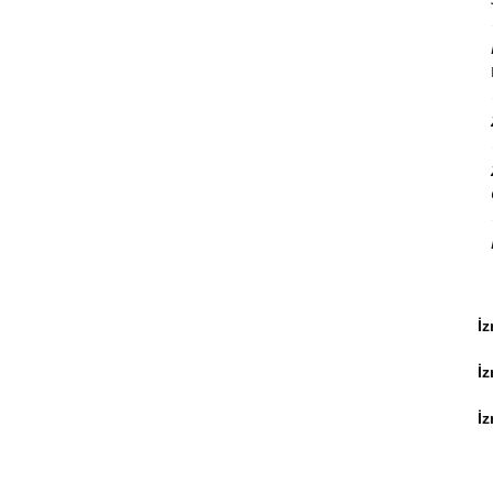
İz
İ
İz