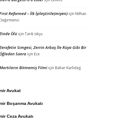
First Reformed – İlk İyileştirile(miyen)
için
Nilhan
Değirmenci
Zinde Ölü
için
Tarık okçu
Zerafetin Simgesi, Zerrin Arbaş İle Rüya Gibi Bir
Öğleden Sonra
için
Ece
Martıların Bitmemiş Filmi
için
Bahar Karlidag
mir Avukat
zmir Boşanma Avukatı
mir Ceza Avukatı