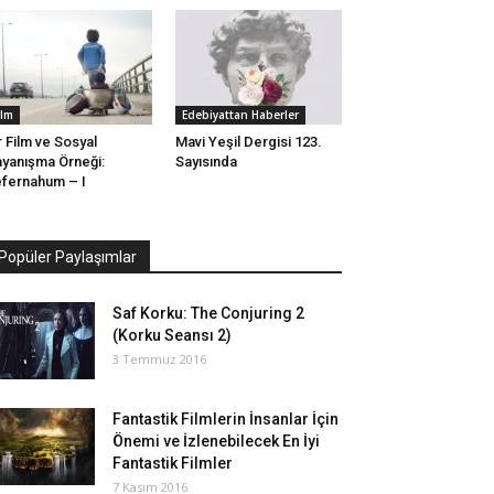
ilm
Edebiyattan Haberler
r Film ve Sosyal
Mavi Yeşil Dergisi 123.
yanışma Örneği:
Sayısında
fernahum – I
Popüler Paylaşımlar
Saf Korku: The Conjuring 2
(Korku Seansı 2)
3 Temmuz 2016
Fantastik Filmlerin İnsanlar İçin
Önemi ve İzlenebilecek En İyi
Fantastik Filmler
7 Kasım 2016