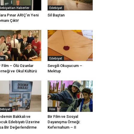
debiyattan Haberler
Edebiyat
lara Pınar ARIÇ’ın Yeni
Sil Baştan
manı Çıktı!
ilm
Edebiyat
r Film – Ölü Ozanlar
Sevgili Okuyucum –
rneği ve Okul Kültürü
Mektup
debiyat
Film
demin Bakkalı ve
Bir Film ve Sosyal
cuk Edebiyatı Üzerine
Dayanışma Örneği:
sa Bir Değerlendirme
Kefernahum – II