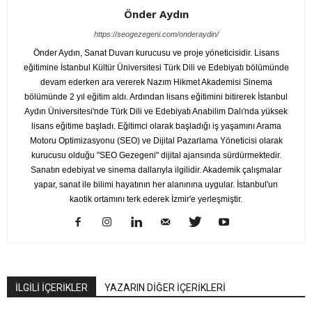
Önder Aydın
https://seogezegeni.com/onderaydin/
Önder Aydın, Sanat Duvarı kurucusu ve proje yöneticisidir. Lisans
eğitimine İstanbul Kültür Üniversitesi Türk Dili ve Edebiyatı bölümünde
devam ederken ara vererek Nazım Hikmet Akademisi Sinema
bölümünde 2 yıl eğitim aldı. Ardından lisans eğitimini bitirerek İstanbul
Aydın Üniversitesi'nde Türk Dili ve Edebiyatı Anabilim Dalı'nda yüksek
lisans eğitime başladı. Eğitimci olarak başladığı iş yaşamını Arama
Motoru Optimizasyonu (SEO) ve Dijital Pazarlama Yöneticisi olarak
kurucusu olduğu "SEO Gezegeni" dijital ajansında sürdürmektedir.
Sanatın edebiyat ve sinema dallarıyla ilgilidir. Akademik çalışmalar
yapar, sanat ile bilimi hayatının her alanınına uygular. İstanbul'un
kaotik ortamını terk ederek İzmir'e yerleşmiştir.
İLGİLİ İÇERİKLER
YAZARIN DİĞER İÇERİKLERİ