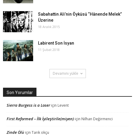
Sabahattin Ali’nin Öyküsü “Hânende Melek”
Üzerine
18 Aralık 2015
Labirent Son İsyan
11 Şubat 2018
Devamını yükle
Son Yorumlar
Sierra Burgess is a Loser
için
Levent
First Reformed – İlk İyileştirile(miyen)
için
Nilhan Değirmenci
Zinde Ölü
için
Tarık okçu