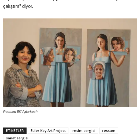
çalıştım” diyor.
Ressam Elif Ajdarkosh
ETİKETLER
Etiler Key Art Project
resim sergisi
ressam
sanat sergisi