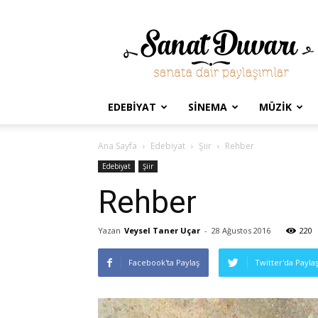
Sanat
Duvarı
EDEBIYAT
SINEMA
MÜZIK
Ana Sayfa
Edebiyat
Şiir
Rehber
Edebiyat
Şiir
Rehber
Yazan
Veysel Taner Uçar
-
28 Ağustos 2016
220
Facebook'ta Paylaş
Twitter'da Payla