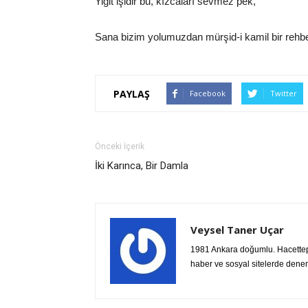
Yiğit işidir bu, kızcaları sevmez pek,
Sana bizim yolumuzdan mürşid-i kamil bir rehb
PAYLAŞ
Facebook
Twitter
Önceki İçerik
İki Karınca, Bir Damla
Veysel Taner Uçar
1981 Ankara doğumlu. Hacettepe 
haber ve sosyal sitelerde denem