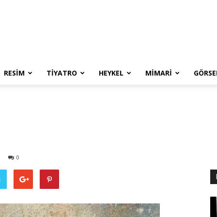
RESIM
TIYATRO
HEYKEL
MIMARI
GÖRSE
0
ş