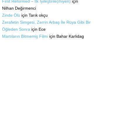
First Reformed – İlk İyileştirile(miyen)
için
Nilhan Değirmenci
Zinde Ölü
için
Tarık okçu
Zerafetin Simgesi, Zerrin Arbaş İle Rüya Gibi Bir
Öğleden Sonra
için
Ece
Martıların Bitmemiş Filmi
için
Bahar Karlidag