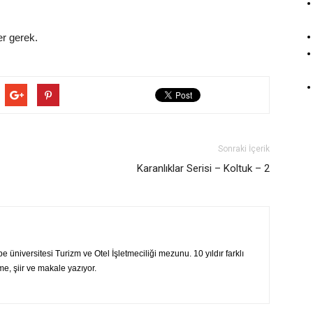
er gerek.
Sonraki İçerik
Karanlıklar Serisi – Koltuk – 2
üniversitesi Turizm ve Otel İşletmeciliği mezunu. 10 yıldır farklı
e, şiir ve makale yazıyor.