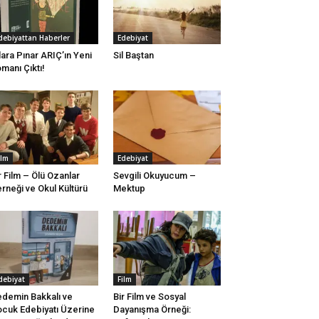
debiyattan Haberler
Edebiyat
lara Pınar ARIÇ’ın Yeni
Sil Baştan
manı Çıktı!
ilm
Edebiyat
r Film – Ölü Ozanlar
Sevgili Okuyucum –
rneği ve Okul Kültürü
Mektup
debiyat
Film
demin Bakkalı ve
Bir Film ve Sosyal
cuk Edebiyatı Üzerine
Dayanışma Örneği: