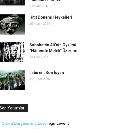
7 Kasım 2016
Hitit Dönemi Heykelleri
25 Aralık 2015
Sabahattin Ali’nin Öyküsü
“Hânende Melek” Üzerine
18 Aralık 2015
Labirent Son İsyan
11 Şubat 2018
Son Yorumlar
Sierra Burgess is a Loser
için
Levent