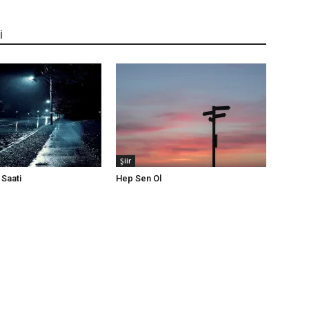
İ
Şiir
Saati
Hep Sen Ol