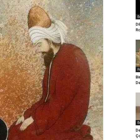
E
Di
Ro
F
Bi
De
E
De
Ço