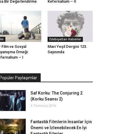
sa Bir Değerlendirme
Kefernahum – II
ilm
Edebiyattan Haberler
r Film ve Sosyal
Mavi Yeşil Dergisi 123.
yanışma Örneği:
Sayısında
fernahum – I
Popüler Paylaşımlar
Saf Korku: The Conjuring 2
(Korku Seansı 2)
3 Temmuz 2016
Fantastik Filmlerin İnsanlar İçin
Önemi ve İzlenebilecek En İyi
Fantastik Filmler