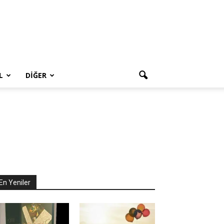
L
DIĞER
En Yeniler