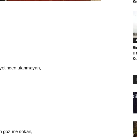
Kı
F
Bi
Da
Ke
ziyetinden utanmayan,
tin gözüne sokan,