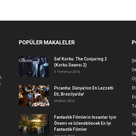
POPÜLER MAKALELER
P
Saf Korku: The Conjuring 2
Şi
(Korku Seansı 2)
S
3 Temmuz 2016
n,
Ö
a
Et
Picanha: Dünya’nın En Lezzetli
Eti, Brezilya’da!
Ed
24 Ekim 2016
Ta
Ti
Fantastik Filmlerin İnsanlar İçin
Önemi ve İzlenebilecek En İyi
Fi
Fantastik Filmler
S
7 Kasım 2016