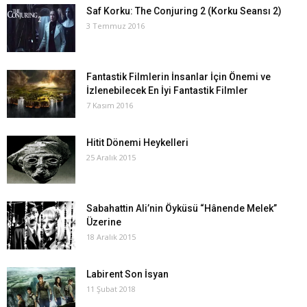
Saf Korku: The Conjuring 2 (Korku Seansı 2)
3 Temmuz 2016
Fantastik Filmlerin İnsanlar İçin Önemi ve
İzlenebilecek En İyi Fantastik Filmler
7 Kasım 2016
Hitit Dönemi Heykelleri
25 Aralık 2015
Sabahattin Ali’nin Öyküsü “Hânende Melek”
Üzerine
18 Aralık 2015
Labirent Son İsyan
11 Şubat 2018