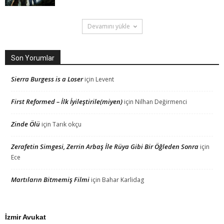
Devamını yükle
Son Yorumlar
Sierra Burgess is a Loser
için
Levent
First Reformed – İlk İyileştirile(miyen)
için
Nilhan Değirmenci
Zinde Ölü
için
Tarık okçu
Zerafetin Simgesi, Zerrin Arbaş İle Rüya Gibi Bir Öğleden Sonra
için
Ece
Martıların Bitmemiş Filmi
için
Bahar Karlidag
İzmir Avukat