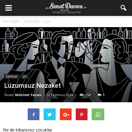
Ana Sayfa
Edebiyat
Şiir
Edebiyat
Şiir
Lüzumsuz Nezaket
Yazan
Mehmet Yazan
-
12 Temmuz 2016
154
0
Ne de kibarsınız çocuklar