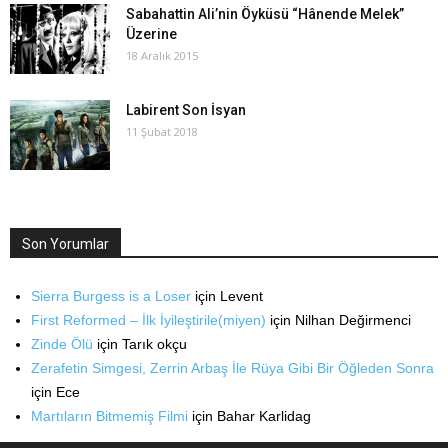
Sabahattin Ali’nin Öyküsü “Hânende Melek”
Üzerine
18 Aralık 2015
Labirent Son İsyan
11 Şubat 2018
Son Yorumlar
Sierra Burgess is a Loser
için
Levent
First Reformed – İlk İyileştirile(miyen)
için
Nilhan Değirmenci
Zinde Ölü
için
Tarık okçu
Zerafetin Simgesi, Zerrin Arbaş İle Rüya Gibi Bir Öğleden Sonra
için
Ece
Martıların Bitmemiş Filmi
için
Bahar Karlidag