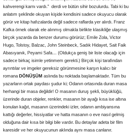
kahverengi karnı vardı.” derdi ve bütün sihir bozulurdu. Tabi ki bu
anlatım şeklinde okuyan kişide kendisini sadece okuyucu olarak
görür ve kitap hafızalarda değil sadece raflarda yer alırdı. Franz
Kafka örnek olarak ele alınmış olmakla birlikte klasikliğe ulaşmış
birçok yazarda da benzer durumu görürüz; Emile Zola, Victor
Hugo, Tolstoy, Balzac, John Steinbeck, Sadık Hidayet, Sait Faik
Abasıyanık, Peyami Safa… (Oldukça geniş bir liste olacağı için
sadece birkaç isimle yetinmem gerekti.) Birçok kişi tarafından
ayrıntılar ve imgeler gereksiz görünmesine karşın kalıcı bir
romana
DÖNÜ
Ş
ÜM
aslında bu noktada başlamaktadır. Tüm bu
yazarların ortak paydası şudur ki; Odanın ortasında duran masa
herhangi bir masa değildir! O masanın duruş şekli, büyüklüğü,
üzerinde duran objeler, renkler, masanın bir ayağı kısa ise altına
konulan kağıt, masanın üzerindeki izler, odanın ambiyansına
kattığı değerler, hissiyatlar ve hatta masanın o eve nasıl gelmiş
olduğuna dair kısa bir bilgi bile vardır. Bu detaylar adeta bir film
karesidir ve her okuyucunun aklında aynı masa canlanır.