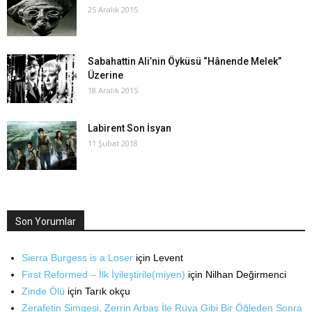
25 Aralık 2015
Sabahattin Ali’nin Öyküsü “Hânende Melek”
Üzerine
18 Aralık 2015
Labirent Son İsyan
11 Şubat 2018
Son Yorumlar
Sierra Burgess is a Loser
için
Levent
First Reformed – İlk İyileştirile(miyen)
için
Nilhan Değirmenci
Zinde Ölü
için
Tarık okçu
Zerafetin Simgesi, Zerrin Arbaş İle Rüya Gibi Bir Öğleden Sonra