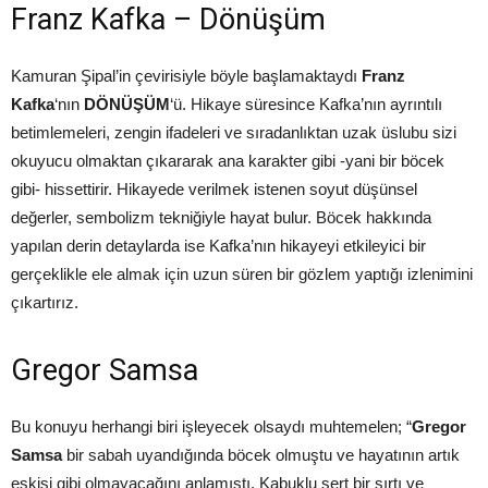
Franz Kafka – Dönüşüm
Kamuran Şipal’in çevirisiyle böyle başlamaktaydı
Franz
Kafka
‘nın
DÖNÜ
Ş
ÜM
‘ü. Hikaye süresince Kafka’nın ayrıntılı
betimlemeleri, zengin ifadeleri ve sıradanlıktan uzak üslubu sizi
okuyucu olmaktan çıkararak ana karakter gibi -yani bir böcek
gibi- hissettirir. Hikayede verilmek istenen soyut düşünsel
değerler, sembolizm tekniğiyle hayat bulur. Böcek hakkında
yapılan derin detaylarda ise Kafka’nın hikayeyi etkileyici bir
gerçeklikle ele almak için uzun süren bir gözlem yaptığı izlenimini
çıkartırız.
Gregor Samsa
Bu konuyu herhangi biri işleyecek olsaydı muhtemelen; “
Gregor
Samsa
bir sabah uyandığında böcek olmuştu ve hayatının artık
eskisi gibi olmayacağını anlamıştı. Kabuklu sert bir sırtı ve