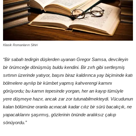
Klasik Romanların Sihiri
“Bir sabah tedirgin dü
ş
lerden uyanan Gregor Samsa, devcileyin
bir örümce
ğ
e dönü
ş
mü
ş
buldu kendini. Bir z
ı
rh gibi sertle
ş
mi
ş
s
ı
rt
ı
n
ı
n üzerinde yat
ı
yor, ba
şı
n
ı
biraz kald
ı
r
ı
nca yay biçiminde kat
ı
bölmelere ayr
ı
l
ı
p bir kümbet yapm
ış
kahverengi karn
ı
n
ı
görüyordu; bu karn
ı
n tepesinde yorgan, her an kay
ı
p tümüyle
yere dü
ş
meye haz
ı
r, ancak zar zor tutunabilmekteydi. Vücudunun
kalan bölümüne oranla ac
ı
nacak kadar c
ı
l
ı
z bir sürü bacakç
ı
k, ne
yapacaklar
ı
n
ı
ş
a
şı
rm
ış
, gözlerinin önünde aral
ı
ks
ı
z çak
ı
p
sönüyordu.”