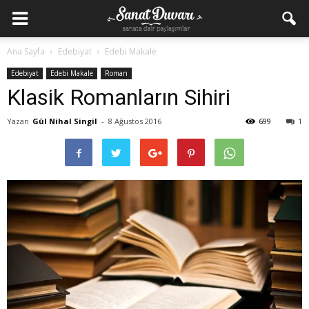
Ana Sayfa
Edebiyat
Edebi Makale
Edebiyat
Edebi Makale
Roman
Klasik Romanların Sihiri
Yazan
Gül Nihal Singil
-
8 Ağustos 2016
699
1