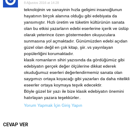
8 Ağustos 2016 at 14:28
teknolojinin ve sanayinin hızla gelişimi insanoğlunun
hayatının birçok alanına olduğu gibi edebiyata da
yansımıştır. Hızlı üretim ve tüketim kültürünün sanata
olan bu etkisi yazarların edebi eserlerine içerik ve üslüp
olarak yeterince özen göstermeden okuyuculara
sunmasına yol açmaktadır. Günümüzden edebi açıdan
güzel olan değil en çok kitap, şiir..vs yayınlayan
popülerliğini korumaktadır.
klasik romanların sihiri yazısında da gördüğümüz gibi
edebiyatın gerçek değer ölçülerine dikkat ederek
okuduğumuz eserleri değerlendirmemiz sanata olan
saygımızı ortaya koyacağı gibi yazarları da daha nitelikli
eseerler ortaya koymaya teşvik edecektir.
Böyle güzel bir yazı ile bize klasik edebiyatın önemini
hatırlayan yazara teşekkürler..
Yorum Yapmak İçin Giriş Yapın
CEVAP VER