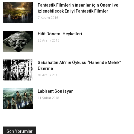
Fantastik Filmlerin İnsanlar İçin Önemi ve
İzlenebilecek En İyi Fantastik Filmler
7 Kasım 2016
Hitit Dönemi Heykelleri
25 Aralık 2015
Sabahattin Ali’nin Öyküsü “Hânende Melek”
Üzerine
18 Aralık 2015
Labirent Son İsyan
11 Şubat 2018
Son Yorumlar