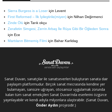
Sierra Burgess is a Loser
için
Levent
First Reformed – İlk İyileştirile(miyen)
için
Nilhan Değirmenci
Zinde Ölü
için
Tarık okçu
Zerafetin Simgesi, Zerrin Arbaş İle Rüya Gibi Bir Öğleden Sonra
için
Ece
Martıların Bitmemiş Filmi
için
Bahar Karlidag
Sanat Duvarı, sanatçılar ile sanatseverleri buluşturan sanata dair
paylaşım platformudur. Birçok sanat mecrasında kendine yer
bulamayan, sansüre uğrayan, otosansür uygulamak zorunda
kalan tüm sanat emekçileri Sanat Duvarı'nda eserlerini özgürce
yayınlayabilir ve kendi adıyla milyonlara ulaştırabilir. (Sanat Duvarı,
Önder Aydın
projesidir.)