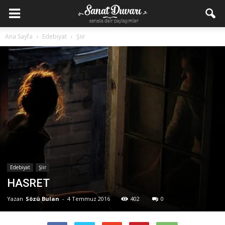
Ana Sayfa
Edebiyat
Şiir
Edebiyat
Şiir
HASRET
Yazan
Sözü Bulan
-
4 Temmuz 2016
402
0