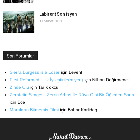
Labirent Son İsyan
11 Şubat 2018
Son Yorumlar
Sierra Burgess is a Loser
için
Levent
First Reformed – İlk İyileştirile(miyen)
için
Nilhan Değirmenci
Zinde Ölü
için
Tarık okçu
Zerafetin Simgesi, Zerrin Arbaş İle Rüya Gibi Bir Öğleden Sonra
için
Ece
Martıların Bitmemiş Filmi
için
Bahar Karlidag