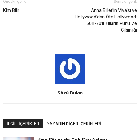
Önceki İçerik
Sonraki İçerik
Kim Bilir
Anna Biller’in Viva’sı ve
Hollywood’dan Öte Hollywood:
60’lı-70’li Yılların Ruhu Ve
Çılgınlığı
Sözü Bulan
İLGİLİ İÇERİKLER
YAZARIN DİĞER İÇERİKLERİ