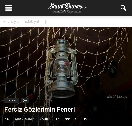
Ana Sayfa
Edebiyat
Şiir
Edebiyat
Şiir
Fersiz Gözlerimin Feneri
Yazan
Sözü Bulan
-
7 Şubat 2017
113
2