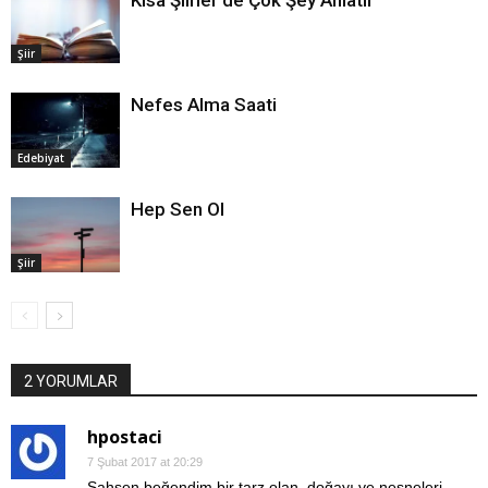
Kısa Şiirler de Çok Şey Anlatır
Şiir
Nefes Alma Saati
Edebiyat
Hep Sen Ol
Şiir
2 YORUMLAR
hpostaci
7 Şubat 2017 at 20:29
Şahsen beğendim bir tarz olan, doğayı ve nesneleri