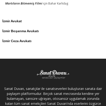
Martıların Bitmemiş Filmi
için
Bahar Karlidag
İzmir Avukat
İzmir Boşanma Avukatı
İzmir Ceza Avukatı
Sanat Duvarı, sanatçılar ile sanatseverleri buluşturan sanata dair
paylaşım platformudur. Birçok sanat mecrasında kendine yer
bulamayan, sansüre uğrayan, otosansür uygulamak zorunda
kalan tüm sanat emekçileri Sanat Duvarı'nda eserlerini özgürce