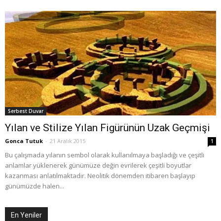
Serbest Duvar
Yılan ve Stilize Yılan Figürünün Uzak Geçmişi
Gonca Tutuk
-
21 Aralık 2015
1
Bu çalışmada yılanın sembol olarak kullanılmaya başladığı ve çeşitli
anlamlar yüklenerek günümüze değin evrilerek çeşitli boyutlar
kazanması anlatılmaktadır. Neolitik dönemden itibaren başlayıp
günümüzde halen...
En Yeniler