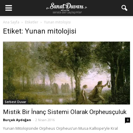
Ana Sayfa
Etiketler
Yunan mitolojisi
Etiket: Yunan mitolojisi
Serbest Duvar
Mistik Bir İnanç Sistemi Olarak Orpheusçuluk
Burçak Aydoğan
-
2 Nisan 2016
0
Yunan Mitolojisinde Orpheus Orpheus’un Musa Kalliope’yle Kral