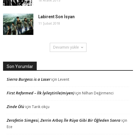
18 Aralık 2015
Labirent Son İsyan
11 Şubat 2018
Devamını yükle
Son Yorumlar
Sierra Burgess is a Loser
için
Levent
First Reformed – İlk İyileştirile(miyen)
için
Nilhan Değirmenci
Zinde Ölü
için
Tarık okçu
Zerafetin Simgesi, Zerrin Arbaş İle Rüya Gibi Bir Öğleden Sonra
için
Ece