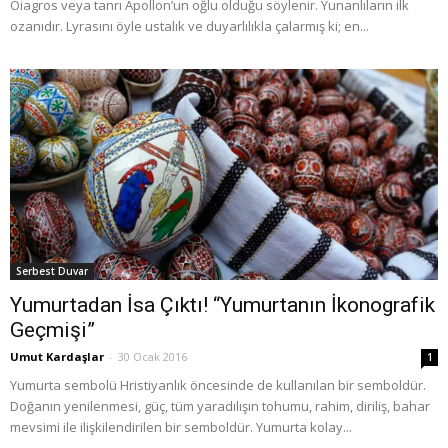
Oiagros veya tanrı Apollon’un oğlu olduğu söylenir. Yunanlıların ilk
ozanıdır. Lyrasını öyle ustalık ve duyarlılıkla çalarmış ki; en...
Serbest Duvar
Yumurtadan İsa Çıktı! “Yumurtanın İkonografik
Geçmişi”
Umut Kardaşlar
-
30 Ocak 2016
1
Yumurta sembolü Hristiyanlık öncesinde de kullanılan bir semboldür.
Doğanın yenilenmesi, güç, tüm yaradılışın tohumu, rahim, diriliş, bahar
mevsimi ile ilişkilendirilen bir semboldür. Yumurta kolay...