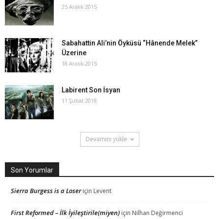
25 Aralık 2015
Sabahattin Ali’nin Öyküsü “Hânende Melek”
Üzerine
18 Aralık 2015
Labirent Son İsyan
11 Şubat 2018
Devamını yükle
Son Yorumlar
Sierra Burgess is a Loser
için
Levent
First Reformed – İlk İyileştirile(miyen)
için
Nilhan Değirmenci