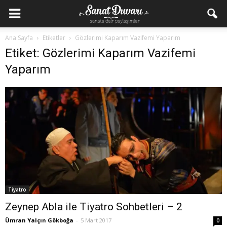
Ana Sayfa
Etiketler
Gözlerimi Kaparım Vazifemi Yaparım
Etiket: Gözlerimi Kaparım Vazifemi
Yaparım
Tiyatro
Zeynep Abla ile Tiyatro Sohbetleri – 2
Ümran Yalçın Gökboğa
-
5 Mart 2017
0