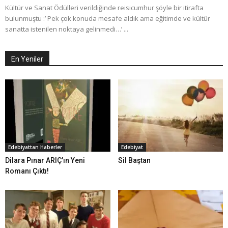
Kültür ve Sanat Ödülleri verildiğinde reisicumhur şöyle bir itirafta
bulunmuştu :’ Pek çok konuda mesafe aldık ama eğitimde ve kültür
sanatta istenilen noktaya gelinmedi…’ ...
En Yeniler
Edebiyattan Haberler
Edebiyat
Dilara Pınar ARIÇ’ın Yeni
Sil Baştan
Romanı Çıktı!