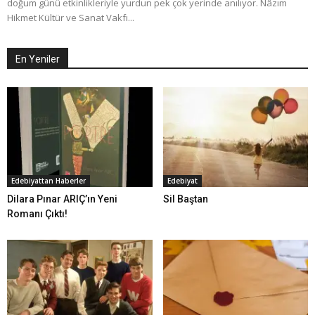
doğum günü etkinlikleriyle yurdun pek çok yerinde anılıyor. Nâzım
Hikmet Kültür ve Sanat Vakfı...
En Yeniler
Edebiyattan Haberler
Edebiyat
Dilara Pınar ARIÇ’ın Yeni
Sil Baştan
Romanı Çıktı!