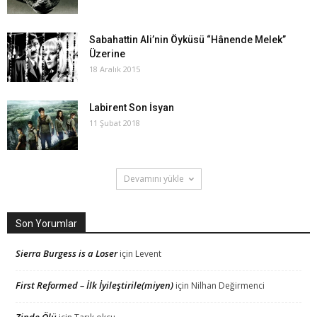
Sabahattin Ali’nin Öyküsü “Hânende Melek”
Üzerine
18 Aralık 2015
Labirent Son İsyan
11 Şubat 2018
Devamını yükle
Son Yorumlar
Sierra Burgess is a Loser
için
Levent
First Reformed – İlk İyileştirile(miyen)
için
Nilhan Değirmenci
Zinde Ölü