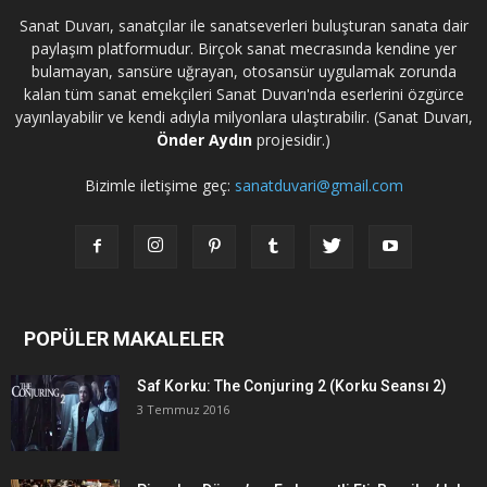
Sanat Duvarı, sanatçılar ile sanatseverleri buluşturan sanata dair
paylaşım platformudur. Birçok sanat mecrasında kendine yer
bulamayan, sansüre uğrayan, otosansür uygulamak zorunda
kalan tüm sanat emekçileri Sanat Duvarı'nda eserlerini özgürce
yayınlayabilir ve kendi adıyla milyonlara ulaştırabilir. (Sanat Duvarı,
Önder Aydın
projesidir.)
Bizimle iletişime geç:
sanatduvari@gmail.com
POPÜLER MAKALELER
Saf Korku: The Conjuring 2 (Korku Seansı 2)
3 Temmuz 2016