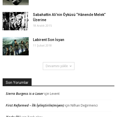
Sabahattin Ali’nin Öyküsü “Hânende Melek”
Üzerine
18 Aralık 2015
Labirent Son İsyan
11 Şubat 2018
Devamını yükle
Son Yorumlar
Sierra Burgess is a Loser
için
Levent
First Reformed – İlk İyileştirile(miyen)
için
Nilhan Değirmenci
Zinde Ölü