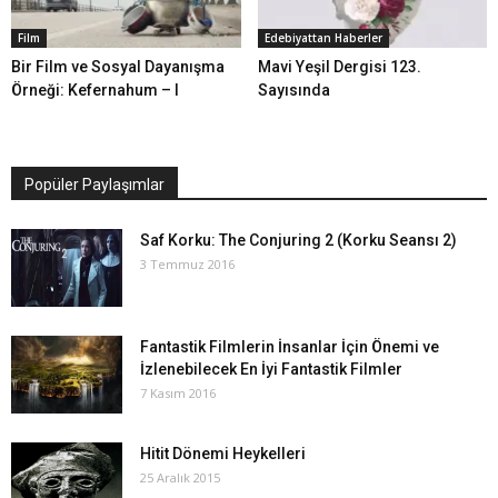
Film
Edebiyattan Haberler
Bir Film ve Sosyal Dayanışma
Mavi Yeşil Dergisi 123.
Örneği: Kefernahum – I
Sayısında
Popüler Paylaşımlar
Saf Korku: The Conjuring 2 (Korku Seansı 2)
3 Temmuz 2016
Fantastik Filmlerin İnsanlar İçin Önemi ve
İzlenebilecek En İyi Fantastik Filmler
7 Kasım 2016
Hitit Dönemi Heykelleri
25 Aralık 2015