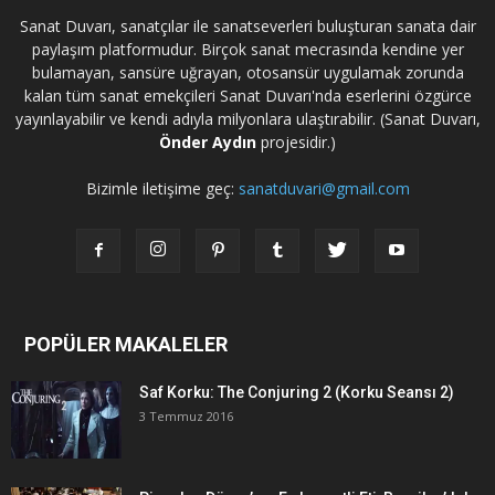
Sanat Duvarı, sanatçılar ile sanatseverleri buluşturan sanata dair
paylaşım platformudur. Birçok sanat mecrasında kendine yer
bulamayan, sansüre uğrayan, otosansür uygulamak zorunda
kalan tüm sanat emekçileri Sanat Duvarı'nda eserlerini özgürce
yayınlayabilir ve kendi adıyla milyonlara ulaştırabilir. (Sanat Duvarı,
Önder Aydın
projesidir.)
Bizimle iletişime geç:
sanatduvari@gmail.com
POPÜLER MAKALELER
Saf Korku: The Conjuring 2 (Korku Seansı 2)
3 Temmuz 2016