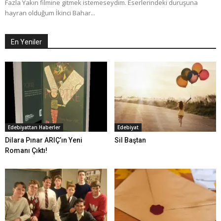
Fazla Yakın filmine gitmek istemeseydim. Eserlerindeki duruşuna
hayran olduğum İkinci Bahar...
En Yeniler
Edebiyattan Haberler
Edebiyat
Dilara Pınar ARIÇ’ın Yeni
Sil Baştan
Romanı Çıktı!