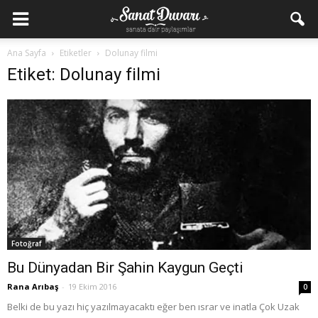
Ana Sayfa
Etiketler
Dolunay filmi
Etiket: Dolunay filmi
Fotoğraf
Bu Dünyadan Bir Şahin Kaygun Geçti
Rana Arıbaş
-
19 Ekim 2016
0
Belki de bu yazı hiç yazılmayacaktı eğer ben ısrar ve inatla Çok Uzak