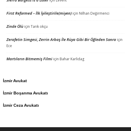
Sierra Burgess is a Loser
için
Levent
First Reformed – İlk İyileştirile(miyen)
için
Nilhan Değirmenci
Zinde Ölü
için
Tarık okçu
Zerafetin Simgesi, Zerrin Arbaş İle Rüya Gibi Bir Öğleden Sonra
için
Ece
Martıların Bitmemiş Filmi
için
Bahar Karlidag
İzmir Avukat
İzmir Boşanma Avukatı
İzmir Ceza Avukatı