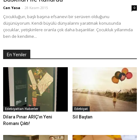
Can Yasa
-
28 Kasım 2015
0
Çocukluğun, başlı başına efsanevi bir serüven olduğunu
düşünüyorum. Kendi büyülü dünyalarını yaratmak konusunda
çocuklar, yetişkinlere oranla çok daha başarılılar. Çocukluk yıllarımda
ben de kendime...
En Yeniler
Edebiyattan Haberler
Edebiyat
Dilara Pınar ARIÇ’ın Yeni
Sil Baştan
Romanı Çıktı!