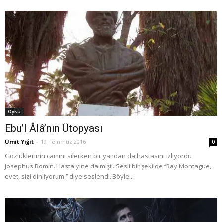
Öykü
Ebu’l Âlâ’nın Ütopyası
Ümit Yiğit
-
19 Temmuz 2016
0
Gözlüklerinin camını silerken bir yandan da hastasını izliyordu
Josephus Romin. Hasta yine dalmıştı. Sesli bir şekilde ‘’Bay Montague,
evet, sizi dinliyorum.’’ diye seslendi. Böyle...