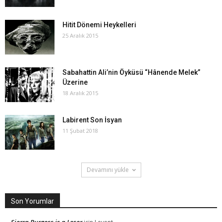
Hitit Dönemi Heykelleri
25 Aralık 2015
Sabahattin Ali’nin Öyküsü “Hânende Melek”
Üzerine
18 Aralık 2015
Labirent Son İsyan
11 Şubat 2018
Devamını yükle
Son Yorumlar