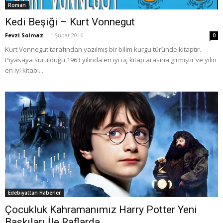
Roman
Kedi Beşiği – Kurt Vonnegut
Fevzi Solmaz
-
1 Şubat 2016
0
Kurt Vonnegut tarafından yazılmış bir bilim kurgu türünde kitaptır.
Piyasaya sürüldüğü 1963 yılında en iyi üç kitap arasına girmiştir ve yılın
en iyi kitabı...
Edebiyattan Haberler
Çocukluk Kahramanımız Harry Potter Yeni
Baskıları İle Raflarda