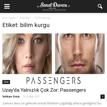
Ana Sayfa
Etiketler
Bilim kurgu
Etiket: bilim kurgu
Film
Uzay’da Yalnızlık Çok Zor: Passengers
Volkan Usta
-
10 Şubat 2017
0
Zaman ötesi ve gelecek temalı filmlerin çoğaldığı yıllara geldiğimiz bu