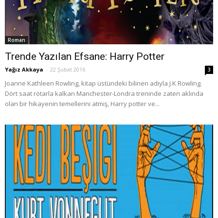
Roman
Trende Yazılan Efsane: Harry Potter
Yağız Akkaya
-
22 Şubat 2016
3
Joanne Kathleen Rowling, kitap üstündeki bilinen adıyla J.K Rowling.
Dört saat rötarla kalkan Manchester-Londra treninde zaten aklında
olan bir hikayenin temellerini atmış, Harry potter ve...