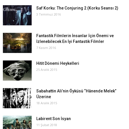
Saf Korku: The Conjuring 2 (Korku Seansı 2)
3 Temmuz 2016
Fantastik Filmlerin İnsanlar İçin Önemi ve
İzlenebilecek En İyi Fantastik Filmler
7 Kasım 2016
Hitit Dönemi Heykelleri
25 Aralık 2015
Sabahattin Ali’nin Öyküsü “Hânende Melek”
Üzerine
18 Aralık 2015
Labirent Son İsyan
11 Şubat 2018