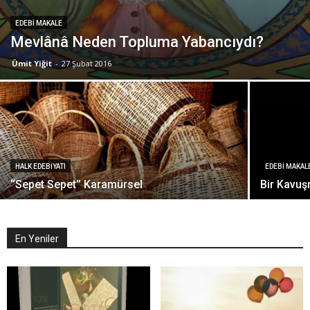
EDEBI MAKALE
Mevlânâ Neden Topluma Yabancıydı?
Ümit Yiğit
-
27 Şubat 2016
HALK EDEBIYATI
EDEBI MAKAL
‘‘Sepet Sepet’’ Karamürsel
Bir Kavuş
En Yeniler