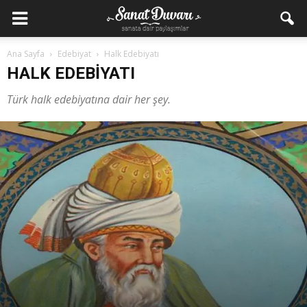
Ana Sayfa
Edebiyat
Halk Edebiyatı
HALK EDEBIYATI
Türk halk edebiyatına dair her şey.