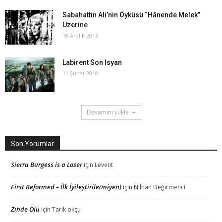
Sabahattin Ali’nin Öyküsü “Hânende Melek”
Üzerine
18 Aralık 2015
Labirent Son İsyan
11 Şubat 2018
Devamını yükle
Son Yorumlar
Sierra Burgess is a Loser
için
Levent
First Reformed – İlk İyileştirile(miyen)
için
Nilhan Değirmenci
Zinde Ölü
için
Tarık okçu