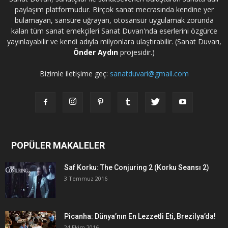
paylaşım platformudur. Birçok sanat mecrasında kendine yer
bulamayan, sansüre uğrayan, otosansür uygulamak zorunda
kalan tüm sanat emekçileri Sanat Duvarı'nda eserlerini özgürce
yayınlayabilir ve kendi adıyla milyonlara ulaştırabilir. (Sanat Duvarı,
Önder Aydın
projesidir.)
Bizimle iletişime geç:
sanatduvari@gmail.com
POPÜLER MAKALELER
Saf Korku: The Conjuring 2 (Korku Seansı 2)
3 Temmuz 2016
Picanha: Dünya’nın En Lezzetli Eti, Brezilya’da!
24 Ekim 2016