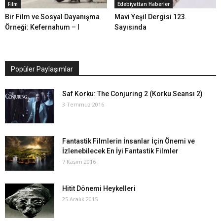
Film
Edebiyattan Haberler
Bir Film ve Sosyal Dayanışma
Mavi Yeşil Dergisi 123.
Örneği: Kefernahum – I
Sayısında
Popüler Paylaşımlar
Saf Korku: The Conjuring 2 (Korku Seansı 2)
3 Temmuz 2016
Fantastik Filmlerin İnsanlar İçin Önemi ve
İzlenebilecek En İyi Fantastik Filmler
7 Kasım 2016
Hitit Dönemi Heykelleri
25 Aralık 2015