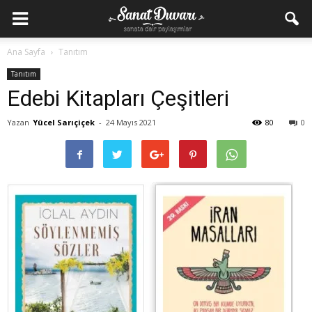
Ana Sayfa
Tanıtım
Tanıtım
Edebi Kitapları Çeşitleri
Yazan
Yücel Sarıçiçek
-
24 Mayıs 2021
80
0