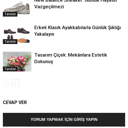
New Balance Sneaker: Günlük Hayatın
Vazgeçilmezi
Tanıtım
Erkek Klasik Ayakkabılarla Günlük Şıklığı
Yakalayın
Tanıtım
Tasarım Çiçek: Mekânlara Estetik
Dokunuş
Tanıtım
CEVAP VER
YORUM YAPMAK İÇIN GIRIŞ YAPIN