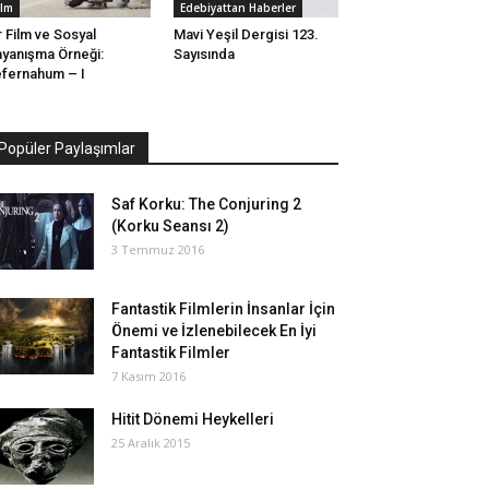
ilm
Edebiyattan Haberler
r Film ve Sosyal
Mavi Yeşil Dergisi 123.
yanışma Örneği:
Sayısında
fernahum – I
Popüler Paylaşımlar
Saf Korku: The Conjuring 2
(Korku Seansı 2)
3 Temmuz 2016
Fantastik Filmlerin İnsanlar İçin
Önemi ve İzlenebilecek En İyi
Fantastik Filmler
7 Kasım 2016
Hitit Dönemi Heykelleri
25 Aralık 2015