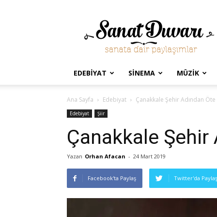
Sanat
Duvarı
EDEBIYAT
SINEMA
MÜZIK
Ana Sayfa
Edebiyat
Çanakkale Şehir Adından Öte
Edebiyat
Şiir
Çanakkale Şehir
Yazan
Orhan Afacan
-
24 Mart 2019
Facebook'ta Paylaş
Twitter'da Payla