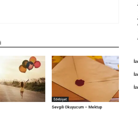
İ
İz
İ
İz
Edebiyat
Sevgili Okuyucum – Mektup