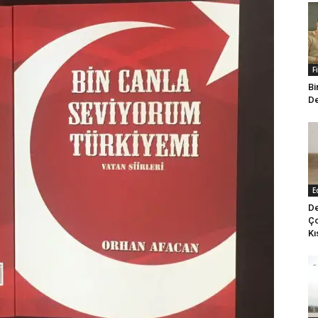
F
Bi
De
E
De
Ço
Kı