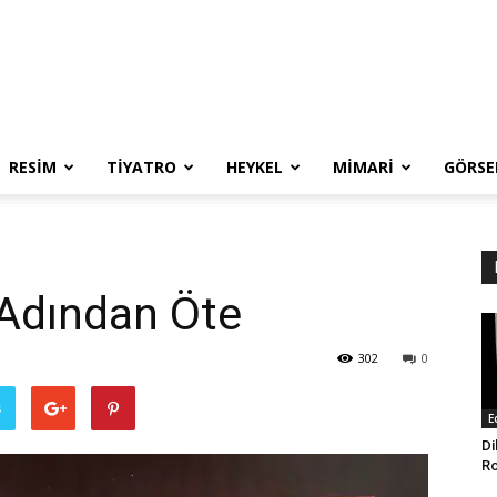
RESIM
TIYATRO
HEYKEL
MIMARI
GÖRSE
 Adından Öte
302
0
ş
E
Di
Ro