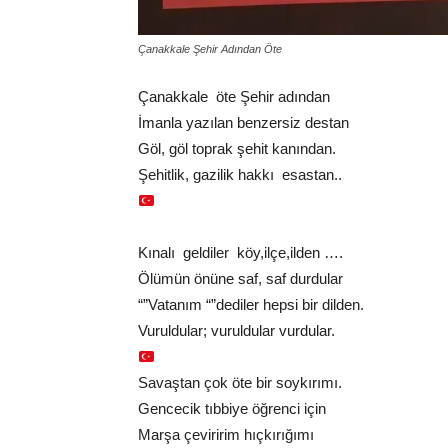
Çanakkale Şehir Adından Öte
Çanakkale öte Şehir adından
İmanla yazılan benzersiz destan
Göl, göl toprak şehit kanından.
Şehitlik, gazilik hakkı esastan..
Kınalı geldiler köy,ilçe,ilden ….
Ölümün önüne saf, saf durdular
“”Vatanım “”dediler hepsi bir dilden.
Vuruldular; vuruldular vurdular.
Savaştan çok öte bir soykırımı.
Gencecik tıbbiye öğrenci için
Marşa çeviririm hıçkırığımı