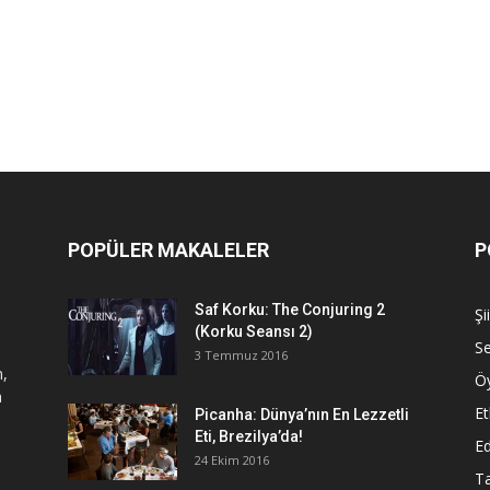
POPÜLER MAKALELER
P
Saf Korku: The Conjuring 2
Şi
(Korku Seansı 2)
S
3 Temmuz 2016
n,
Ö
a
Et
Picanha: Dünya’nın En Lezzetli
Eti, Brezilya’da!
Ed
24 Ekim 2016
Ta