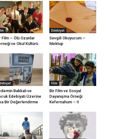
ilm
Edebiyat
r Film – Ölü Ozanlar
Sevgili Okuyucum –
rneği ve Okul Kültürü
Mektup
debiyat
Film
demin Bakkalı ve
Bir Film ve Sosyal
cuk Edebiyatı Üzerine
Dayanışma Örneği:
sa Bir Değerlendirme
Kefernahum – II