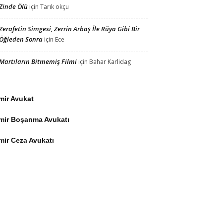
Zinde Ölü
için
Tarık okçu
Zerafetin Simgesi, Zerrin Arbaş İle Rüya Gibi Bir
Öğleden Sonra
için
Ece
Martıların Bitmemiş Filmi
için
Bahar Karlidag
mir Avukat
zmir Boşanma Avukatı
mir Ceza Avukatı