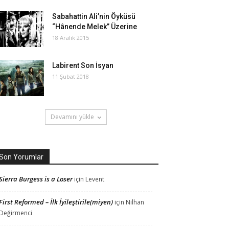
Sabahattin Ali’nin Öyküsü
“Hânende Melek” Üzerine
18 Aralık 2015
Labirent Son İsyan
11 Şubat 2018
Devamını yükle
Son Yorumlar
Sierra Burgess is a Loser
için
Levent
First Reformed – İlk İyileştirile(miyen)
için
Nilhan
Değirmenci