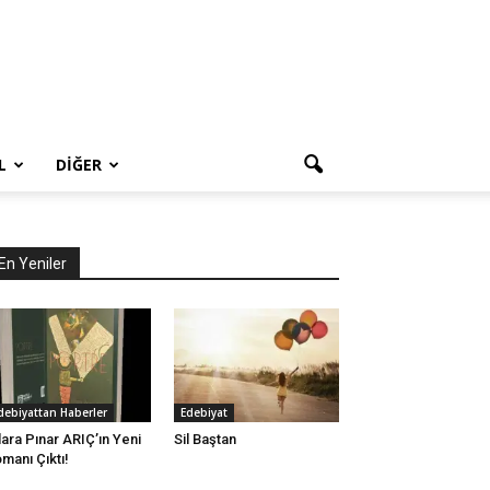
L
DIĞER
En Yeniler
debiyattan Haberler
Edebiyat
lara Pınar ARIÇ’ın Yeni
Sil Baştan
manı Çıktı!