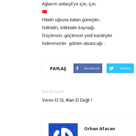
Ağlarım onbeşli’ye için, için.
Hilalin uğruna batan güneşler..
İstiklalin, istikbalin kaynağı.
Güçlensin, güçlensin yedi kardeşler
İndiremezler gökten alsancağı .
PAYLAŞ
Facebook
Twitter
Önceki İçerik
Veren El Ol, Alan El Değil !
Orhan Afacan