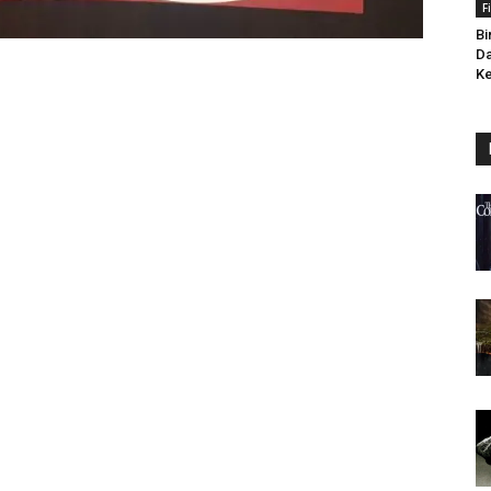
F
Bi
Da
Ke